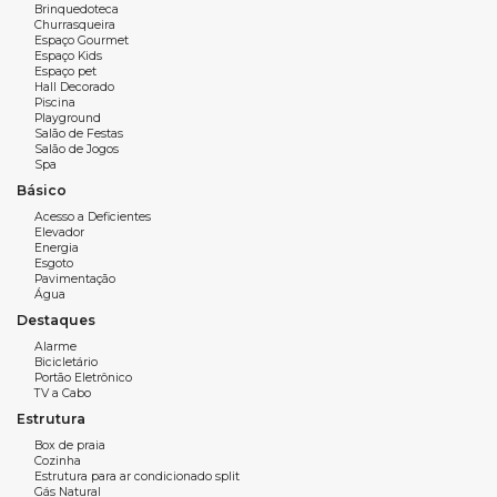
Brinquedoteca
Terraço privativo
Churrasqueira
Living integrado
Espaço Gourmet
Espaço Kids
Lavabo
Espaço pet
Área de serviço
Hall Decorado
Piscina
02 vagas de garagens
Playground
Salão de Festas
Salão de Jogos
Spa
Característica do empreendimento:
Básico
Academia
Alarme
Acesso a Deficientes
Elevador
Bar
Energia
Bicicletário
Esgoto
Pavimentação
Brinquedoteca
Água
Circuito Tv
Destaques
Elevador
Alarme
Entrada p/ banhistas e box de praia
Bicicletário
Portão Eletrônico
Espaço gourmet
TV a Cabo
Estar Social
Estrutura
Guarita de segurança
Box de praia
Hall de entrada decorado e mobiliado•
Cozinha
Hidromassagem
Estrutura para ar condicionado split
Gás Natural