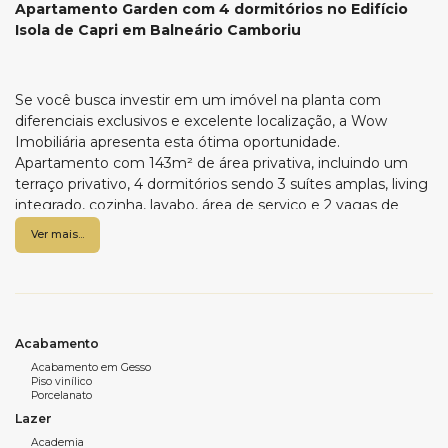
Apartamento Garden com 4 dormitórios no Edifício
Isola de Capri em Balneário Camboriu
Se você busca investir em um imóvel na planta com
diferenciais exclusivos e excelente localização, a Wow
Imobiliária apresenta esta ótima oportunidade.
Apartamento com 143m² de área privativa, incluindo um
terraço privativo, 4 dormitórios sendo 3 suítes amplas, living
integrado, cozinha, lavabo, área de serviço e 2 vagas de
garagem. O empreendimento será entregue em setembro
Ver mais...
de 2028 e contará com uma área de lazer completa, com
diversos ambientes planejados para o lazer e o bem-estar
de toda a família. Para mais informações sobre este
lançamento, entre em contato com a equipe da Wow
Imobiliária e conheça todos os detalhes.
Acabamento
Acabamento em Gesso
Piso vinílico
Característica do imóvel:
Porcelanato
4 dormitórios sendo 3 suítes
Lazer
Sala de estar e jantar
Academia