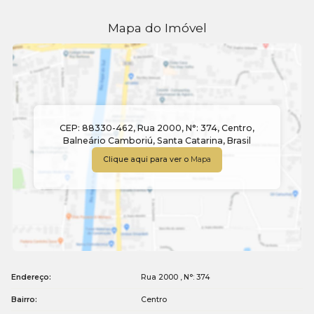
Mapa do Imóvel
CEP: 88330-462
,
Rua 2000
,
N°:
374
,
Centro
,
Balneário Camboriú
,
Santa Catarina
,
Brasil
Clique aqui para ver o
Mapa
Endereço:
Rua 2000
,
N°:
374
Bairro:
Centro