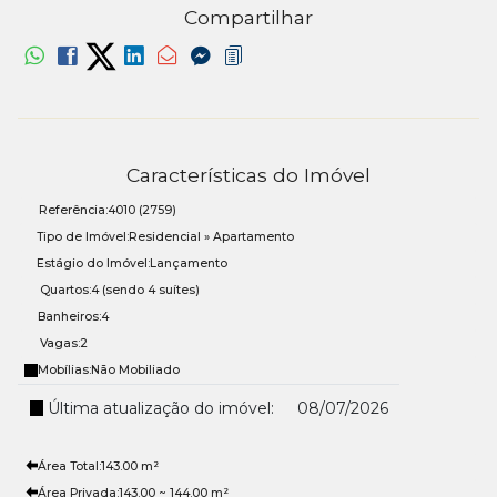
Compartilhar
Características do Imóvel
Referência:
4010
(2759)
Tipo de Imóvel:
Residencial
»
Apartamento
Estágio do Imóvel:
Lançamento
Quartos:
4 (sendo 4 suítes)
Banheiros:
4
Vagas:
2
Mobílias:
Não Mobiliado
Última atualização do imóvel:
08/07/2026
Área Total:
143
.00
m²
Área Privada:
143
.00
~ 144
.00
m²