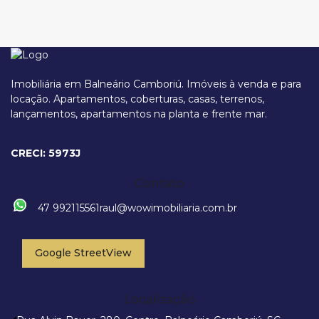
Imobiliária em Balneário Camboriú. Imóveis à venda e para
locação. Apartamentos, coberturas, casas, terrenos,
lançamentos, apartamentos na planta e frente mar.
Avenida Brasil, 3551, 88330-063, Centro, Balneário Camboriú, Santa
Catarina, Brasil
CRECI: 5973J
Contato
47 992115561
raul@wowimobiliaria.com.br
Google StreetView
Localização