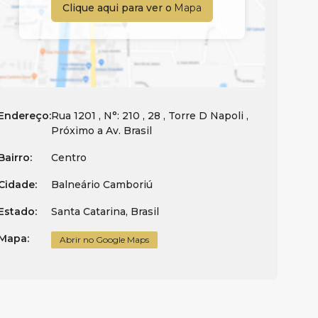
Clique aqui para ver o
Mapa
Endereço:
Rua 1201
,
N°:
210
,
28
,
Torre D Napoli
,
Próximo a Av. Brasil
Bairro:
Centro
Cidade:
Balneário Camboriú
Estado:
Santa Catarina, Brasil
Mapa:
Abrir no Google Maps