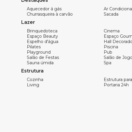
Destaques
153m² privativos
3 suítes
Aquecedor á gás
Ar Condicion
Churrasqueira à carvão
Sacada
Aquecedor a gás
Lazer
Ar Condicionado
Brinquedoteca
Cinema
Espaço Beauty
Espaço Gour
Churrasqueira
Espelho d'água
Hall Decorad
Pilates
Piscina
Piso Porcelanato
Playground
Pub
Salão de Festas
Salão de Jog
Acabamento em Gesso
Sauna úmida
Spa
Estrutura
Área de Serviço
Cozinha
Estrutura para 
Living
Portaria 24h
Sacada com Churrasqueira
Sala de Estar
Sala de Jantar
Cozinha