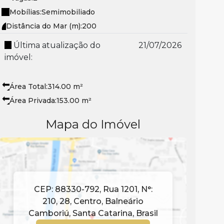
Mobílias:
Semimobiliado
Distância do Mar (m):
200
Última atualização do
21/07/2026
imóvel:
Área Total:
314
.00
m²
Área Privada:
153
.00
m²
Mapa do Imóvel
CEP: 88330-792
,
Rua 1201
,
N°:
210
,
28
,
Centro
,
Balneário
Camboriú
,
Santa Catarina
,
Brasil