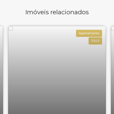
Imóveis relacionados
Apartamento
om a
imobiliária em Balneário Camboriú
, WOW
3203