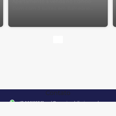
Apartamento a venda no Edificio
Dom com 3 suítes em Balneário
Camboriu
Contato
47 992115561
raul@wowimobiliaria.com.br
Rua 1401, 309, 88330-798, Centro, Balneário
Camboriú, Santa Catarina, Brasil