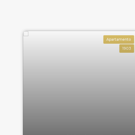
Gás Central
Elevador
Hall Decorado e Mobiliado
Apartamento
Para mais informações entre em contato c
1903
Imobiliária.