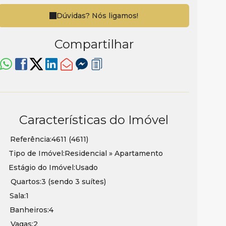
Dúvidas? Nós ligamos!
Compartilhar
Características do Imóvel
Referência:
4611
(4611)
Tipo de Imóvel:
Residencial
»
Apartamento
Estágio do Imóvel:
Usado
Quartos:
3 (sendo 3 suítes)
Sala:
1
Banheiros:
4
Vagas:
2