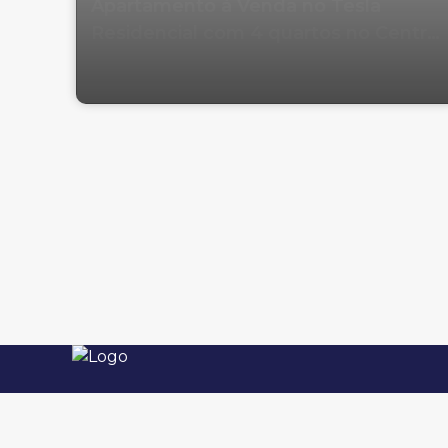
Apartamento à Venda no Tesla
Residencial com 4 quartos no Centro
em Balneário Camboriú
Imobiliária em Balneário Camboriú. Imóveis à
Rua 1201, 88330-792, Centro, Balneário
venda e para locação. Apartamentos,
Camboriú, Santa Catarina, Brasil