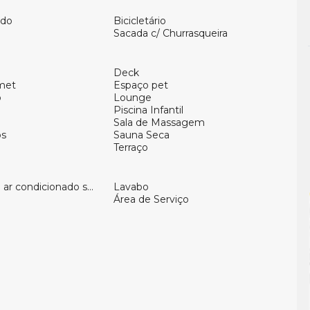
ado
Bicicletário
Sacada c/ Churrasqueira
Deck
met
Espaço pet
o
Lounge
Piscina Infantil
Sala de Massagem
os
Sauna Seca
Terraço
ar condicionado split
Lavabo
Área de Serviço