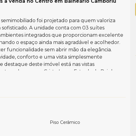
es à venda no Centro em Balneário Camboriú
 semimobiliado foi projetado para quem valoriza
 sofisticado. A unidade conta com 03 suítes
 ambientes integrados que proporcionam excelente
rnando o espaço ainda mais agradável e acolhedor.
cer funcionalidade sem abrir mão da elegância.
sividade, conforto e uma vista simplesmente
 destaque deste imóvel está nas vistas
templa o mar, o Cristo Luz, a Estrada da Rainha e a
tidiano em uma experiência visual única.
D’ Napoli garante total privacidade e
izados e tranquilos da cidade. Se você busca um lar
a vista inesquecível, esta é a oportunidade perfeita.
Piso Cerâmico