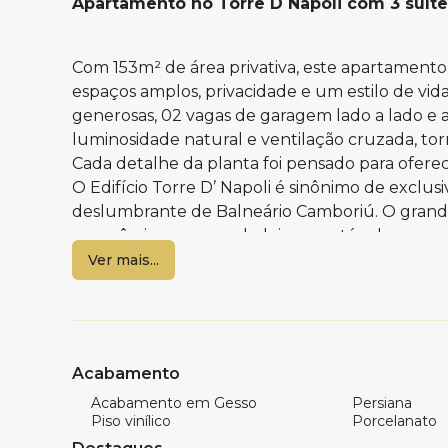
Apartamento no Torre D Napoli com 3 suít
Com 153m² de área privativa, este apartamento
espaços amplos, privacidade e um estilo de vida
generosas, 02 vagas de garagem lado a lado e
luminosidade natural e ventilação cruzada, to
Cada detalhe da planta foi pensado para ofere
O Edifício Torre D’ Napoli é sinônimo de exclu
deslumbrante de Balneário Camboriú. O grande
panorâmicas, um verdadeiro espetáculo que con
Roda Gigante FG Big Wheel, transformando o co
Ver mais...
Com apenas um apartamento por andar, o Torre 
exclusividade, em um dos endereços mais valor
que une conforto, localização privilegiada e um
Acabamento
Acabamento em Gesso
Persiana
Características do apartamento:
Piso vinílico
Porcelanato