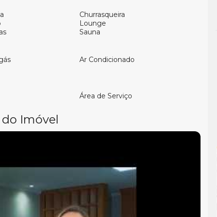
a
Churrasqueira
o
Lounge
as
Sauna
gás
Ar Condicionado
Área de Serviço
Camboriú
e saiba mais.
 do Imóvel