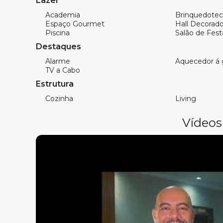
Lazer
Piscina (adulto e infantil)
Academia
Brinquedotec
Espaço Gourmet
Hall Decorad
Salão de festas
Piscina
Salão de Fest
Espaço gourmet
Destaques
Academia
Sala de jogos
Alarme
Aquecedor á 
TV a Cabo
Brinquedoteca
Estrutura
Cinema
Cozinha
Living
Fale com a WOW
imobiliária em Balneário 
Vídeos