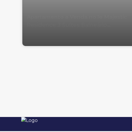
Apartamento a Venda no le Majestic
Residence 3 Suítes Balneário
Camboriu