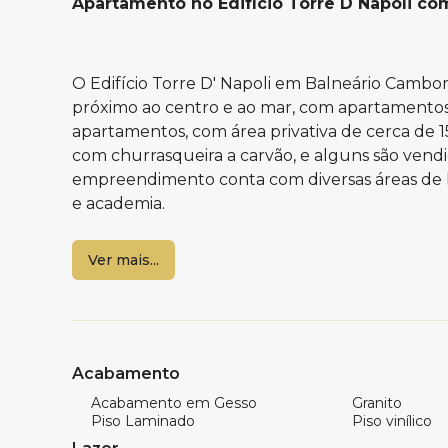
Apartamento no Edifício Torre D Napoli co
O Edifício Torre D' Napoli em Balneário Cambori
próximo ao centro e ao mar, com apartamentos 
apartamentos, com área privativa de cerca de 1
com churrasqueira a carvão, e alguns são ven
empreendimento conta com diversas áreas de la
e academia.
Ver mais...
Características do apartamento:
3 suítes
Área privativa de 153 m²
Living integrado com sacada e churrasquei
Acabamento
2 vagas de garagem
Acabamento em Gesso
Granito
Piso Laminado
Piso vinílico
Características do Empreendimento: