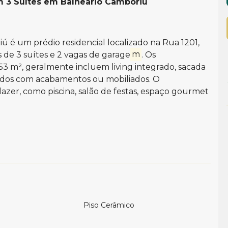
m 3 Suítes em Balneário Camboriu
ú é um prédio residencial localizado na Rua 1201,
de 3 suítes e 2 vagas de garage
m
. Os
53 m², geralmente incluem living integrado, sacada
didos com acabamentos ou mobiliados. O
zer, como piscina, salão de festas, espaço gourmet
ra a carvão
Piso Cerâmico