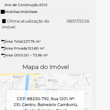
Ano de Construção:
2012
Mobílias:
Mobiliado
Última atualização do
08/07/2026
imóvel:
Área Total:
227
.76
m²
Área Privada:
153
.80
m²
Área Útil:
0
.00
~ 73
.96
m²
Mapa do Imóvel
CEP: 88330-792
,
Rua 1201
,
N°:
210
,
Centro
,
Balneário Camboriú
,