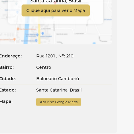
Santa Catarina
,
Brasil
Clique aqui para ver o
Mapa
Endereço:
Rua 1201
,
N°:
210
Bairro:
Centro
Cidade:
Balneário Camboriú
Estado:
Santa Catarina, Brasil
Mapa:
Abrir no Google Maps