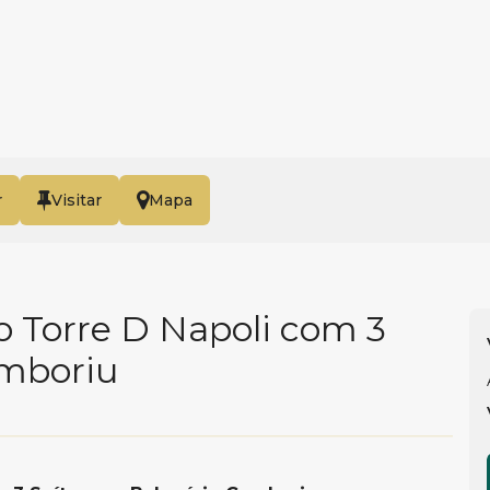
r
Mapa
o Torre D Napoli com 3
amboriu