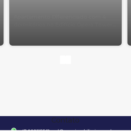
Apartamento Diferenciado com 4
dormitórios no Edifício Ópera Tower
em Balneário Camboriú
Contato