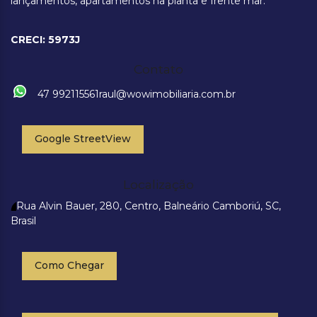
lançamentos, apartamentos na planta e frente mar.
CRECI: 5973J
Contato
47 992115561
raul@wowimobiliaria.com.br
Google StreetView
Localização
Rua Alvin Bauer
,
280
,
Centro
,
Balneário Camboriú
,
SC
,
Brasil
Como Chegar