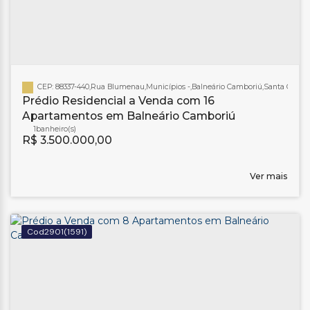
CEP: 88337-440
,
Rua Blumenau
,
Municípios
,
Balneário Camboriú
,
Santa Catari
Prédio Residencial a Venda com 16
Apartamentos em Balneário Camboriú
1
banheiro(s)
R$
3.500.000,00
Ver mais
2901
(1591)