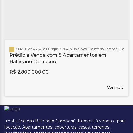
CEP: 88337-450
,
Rua Brusque
,
N°:
641
,
Municípios
,
Balneário Camboriú
,
Santa C
Prédio a Venda com 8 Apartamentos em
Balneário Camboriu
R$
2.800.000,00
Ver mais
Imobiliária em Balneário Camboriú. Imóveis à venda e para
locação. Apartamentos, coberturas, casas, terrenos,