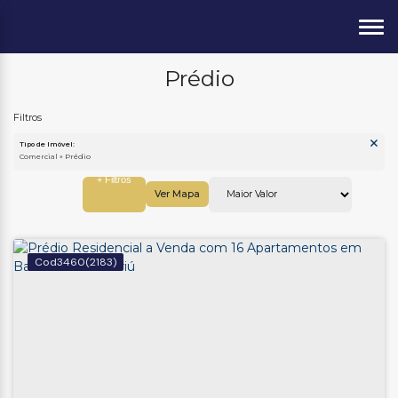
Prédio
Tipo de Imóvel:
Comercial » Prédio
Ver Mapa
3460
(2183)