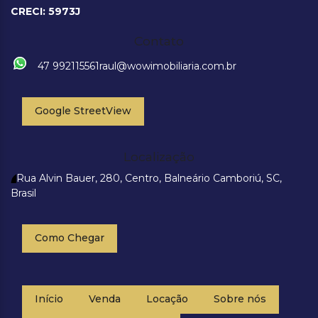
CRECI: 5973J
Contato
47 992115561
raul@wowimobiliaria.com.br
Google StreetView
Localização
Rua Alvin Bauer
,
280
,
Centro
,
Balneário Camboriú
,
SC
,
Brasil
Como Chegar
Início
Venda
Locação
Sobre nós