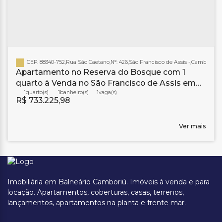
CEP: 88340-752
,
Rua São Caetano
,
N°:
426
,
São Francisco de Assis
,
Camboriú
,
S
Apartamento no Reserva do Bosque com 1
quarto à Venda no São Francisco de Assis em
Camboriú
1
1
banheiro(s)
1
R$
733.225,98
Ver mais
Imobiliária em Balneário Camboriú. Imóveis à venda e para
locação. Apartamentos, coberturas, casas, terrenos,
lançamentos, apartamentos na planta e frente mar.