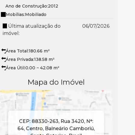
Ano de Construção:
2012
Mobílias:
Mobiliado
Última atualização do
06/07/2026
imóvel:
Área Total:
180
.66
m²
Área Privada:
138
.58
m²
Área Útil:
0
.00
~ 42
.08
m²
Mapa do Imóvel
CEP: 88330-263
,
Rua 3420
,
N°:
64
,
Centro
,
Balneário Camboriú
,