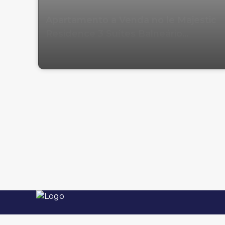
Apartamento a Venda no le Majestic
Residence 3 Suítes Balneário
Camboriu
Imobiliária em Balneário Camboriú. Imóveis à
Avenida Brasil, 3551, 88330-063, Centro,