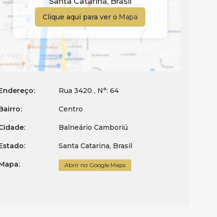
Santa Catarina
,
Brasil
Clique aqui para ver o
Mapa
Endereço:
Rua 3420
,
N°:
64
Bairro:
Centro
Cidade:
Balneário Camboriú
Estado:
Santa Catarina, Brasil
Mapa:
Abrir no Google Maps