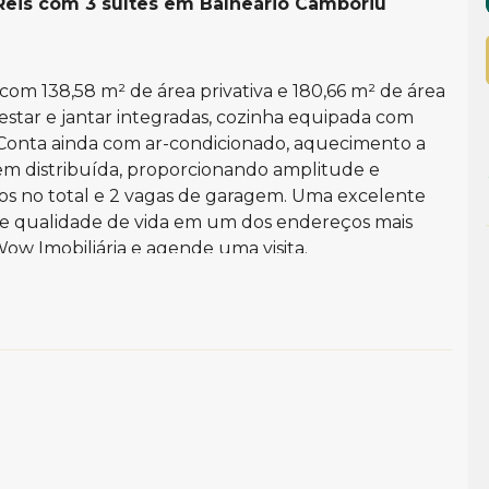
Reis com 3 suítes em Balneário Camboriú
m 138,58 m² de área privativa e 180,66 m² de área
e estar e jantar integradas, cozinha equipada com
. Conta ainda com ar-condicionado, aquecimento a
em distribuída, proporcionando amplitude e
os no total e 2 vagas de garagem. Uma excelente
 e qualidade de vida em um dos endereços mais
Wow Imobiliária e agende uma visita.
tica do imóvel: