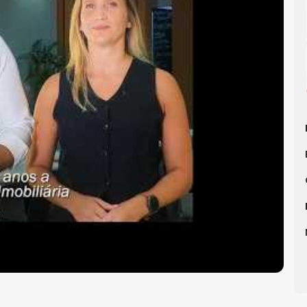
lneário Camboriú
, WOW Imobiliária.