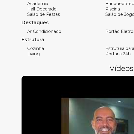
Ar Condicionado
Academia
Brinquedotec
Sala de Estar
Hall Decorado
Piscina
Salão de Festas
Salão de Jog
Sala de jantar
Móveis Planejados
Destaques
Aquecimento a Gás
Ar Condicionado
Portão Eletrô
Estrutura
Cozinha
Estrutura para 
Característica do empreendimento:
Living
Portaria 24h
Piscina adulta
Piscina infantil
Vídeos
Academia
Playground
Salão de festas
Hall de entrada decorado e mobiliado
Brinquedoteca
Elevador
Espaço gourmet
Interfone
Alarme