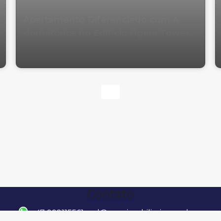
Apartamento Diferenciado com 4
dormitórios no Edifício Ópera Tower
em Balneário Camboriú
Contato
47 992115561
raul@wowimobiliaria.com.br
Rua 3100, 460, 88330-304, Centro, Balneário