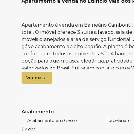
Apartamento a Venda no Edifício Vale dos 
Apartamento à venda em Balneário Camboriú, co
total. O imóvel oferece 3 suítes, lavabo, sala d
móveis planejados e área de serviço funcional
gás e acabamento de alto padrão. A planta é b
conforto em todos os ambientes. São 4 banheir
opção para quem busca elegância, praticidade
valorizados do Brasil. Entre em contato com a 
Ver mais...
Caracterís
03 suítes
Sala de estar e jantar
Acabamento
Lavabo
Cozinha
Acabamento em Gesso
Porcelanato
Área de Serviço
Lazer