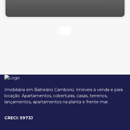
com 3 quartos à Venda no Pioneiros em
Balneário Camboriú
Imobiliária em Balneário Camboriú. Imóveis à venda e para
locação. Apartamentos, coberturas, casas, terrenos,
lançamentos, apartamentos na planta e frente mar.
Avenida Osmar de Souza Nunes, 260, 88331-070, Pioneiros, Balneário
Camboriú, Santa Catarina, Brasil
CRECI: 5973J
Contato