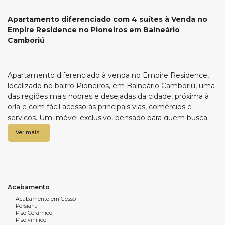
Apartamento diferenciado com 4 suítes à Venda no
Empire Residence no Pioneiros em Balneário
Camboriú
Apartamento diferenciado à venda no Empire Residence,
localizado no bairro Pioneiros, em Balneário Camboriú, uma
das regiões mais nobres e desejadas da cidade, próxima à
orla e com fácil acesso às principais vias, comércios e
serviços. Um imóvel exclusivo, pensado para quem busca
espaço, conforto e alto padrão de acabamento em um
Ver mais...
endereço estratégico.
Com impressionantes 265,64 m² de área privativa, o
apartamento oferece uma planta ampla e extremamente
bem distribuída. São quatro suítes confortáveis, garantindo
total privacidade para toda a família, além de lavabo, sala de
Acabamento
estar e jantar integradas, criando um ambiente elegante,
Acabamento em Gesso
Persiana
fluido e acolhedor. A área social é ideal para receber,
Piso Cerâmico
enquanto a cozinha funcional e a área de serviço
Piso vinílico