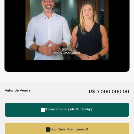
Jacuzzi
Piscina adulto
Jardim
Coworking
Entre em contato com a WOW
imobiliária em Balneário
Camboriú
e saiba mais.
Valor de Venda
R$
7.000.000,00
Atendimento pelo
WhatsApp
Dúvidas? Nós ligamos!