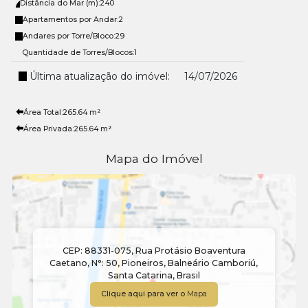
Distância do Mar (m):
240
Apartamentos por Andar:
2
Andares por Torre/Bloco:
29
Quantidade de Torres/Blocos:
1
Última atualização do imóvel:
14/07/2026
Área Total:
265
.64
m²
Área Privada:
265
.64
m²
Mapa do Imóvel
CEP: 88331-075
,
Rua Protásio Boaventura
Caetano
,
N°:
50
,
Pioneiros
,
Balneário Camboriú
,
Santa Catarina
,
Brasil
Clique aqui para ver o
Mapa