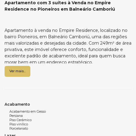
Apartamento com 3 suítes à Venda no Empire
Residence no Pioneiros em Balneário Camboriú
Apartamento à venda no Empire Residence, localizado no
bairro Pioneiros, em Balneário Camboriú, uma das regiões
mais valorizadas e desejadas da cidade. Com 249m² de área
privativa, este imóvel oferece conforto, funcionalidade e
excelente padrão de acabamento, ideal para quem busca
morar bem em um endereço estratégico.
Ver mais...
O apartamento conta com quatro suítes bem distribuídas,
além de lavabo, sala de estar e jantar integradas, criando
um ambiente amplo e acolhedor. A sacada integrada com
churrasqueira a gás amplia a área social e proporciona um
espaço perfeito para momentos de convivência. O imóvel
dispõe ainda de cozinha funcional, área de serviço e 3 vagas
Acabamento
de garagem, garantindo comodidade no dia a dia.
Acabamento em Gesso
Persiana
Piso Cerâmico
O Empire Residence se destaca pela localização no bairro
Piso vinílico
Pioneiros, próximo à orla, com fácil acesso a comércios,
Porcelanato
serviços e às principais vias da cidade, oferecendo
Lazer