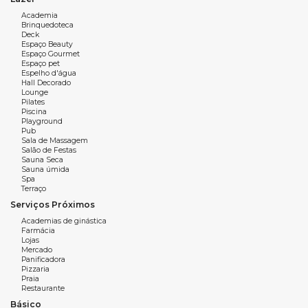
praticidade e qualidade de vida em Balneário Camboriú.
Academia
Uma excelente oportunidade para morar ou investir em um
Brinquedoteca
Deck
imóvel com ótima metragem e localização privilegiada.
Espaço Beauty
Espaço Gourmet
Espaço pet
Espelho d'água
Hall Decorado
Característica do imóvel
:
Lounge
04 suítes
Pilates
Piscina
Lavabo
Playground
Sala de estar e jantar
Pub
Sala de Massagem
Churrasqueira a gás
Salão de Festas
Cozinha
Sauna Seca
Sauna úmida
Área de serviço
Spa
3 vagas de garagem
Terraço
Serviços Próximos
249m² de área privativa
Academias de ginástica
Farmácia
Lojas
Mercado
Característica do empreendimento:
Panificadora
Pizzaria
Praia
Academia
Restaurante
Básico