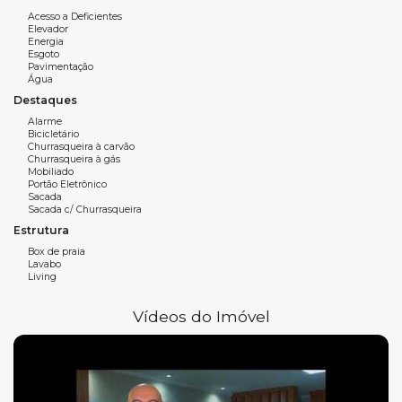
Salão de festas
Acesso a Deficientes
Elevador
Hall de entrada decorado e mobiliado
Energia
Esgoto
Brinquedoteca
Pavimentação
Água
Elevador
Destaques
Alarme
Espaço gourmet
Bicicletário
Churrasqueira à carvão
Jacuzzi
Churrasqueira à gás
Mobiliado
Portão Eletrônico
Piscina adulto
Sacada
Sacada c/ Churrasqueira
Jardim
Estrutura
Coworking
Box de praia
Lavabo
Living
Vídeos do Imóvel
Entre em contato com a WOW
imobiliária em Balneário
Camboriú
e saiba mais.