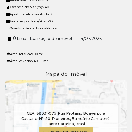
Mobílias:
Não Mobiliado
Distância do Mar (m):
240
Apartamentos por Andar:
2
Andares por Torre/Bloco:
29
Quantidade de Torres/Blocos:
1
Última atualização do imóvel:
14/07/2026
Área Total:
249
.00
m²
Área Privada:
249
.00
m²
Mapa do Imóvel
CEP: 88331-075
,
Rua Protásio Boaventura
Caetano
,
N°:
50
,
Pioneiros
,
Balneário Camboriú
,
Santa Catarina
,
Brasil
Clique aqui para ver o
Mapa