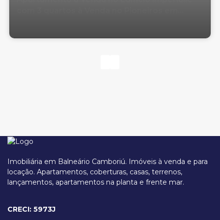
com 3 quartos à Venda no Pioneiros em
Balneário Camboriú
Imobiliária em Balneário Camboriú. Imóveis à venda e para
locação. Apartamentos, coberturas, casas, terrenos,
lançamentos, apartamentos na planta e frente mar.
Avenida Osmar de Souza Nunes, 260, 88331-070, Pioneiros, Balneário
Camboriú, Santa Catarina, Brasil
CRECI: 5973J