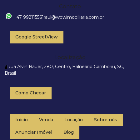
Contato
47 992115561
raul@wowimobiliaria.com.br
Google StreetView
Localização
Rua Alvin Bauer
,
280
,
Centro
,
Balneário Camboriú
,
SC
,
Brasil
Como Chegar
Início
Venda
Locação
Sobre nós
Anunciar Imóvel
Blog