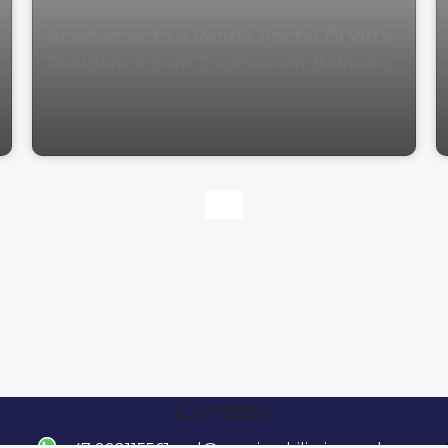
Apartamento a Venda Pontal Di Vitta
Residence com 3 suítes em Balneário
Camboriu
Contato
Av. Osmar Souza Nunes, 188, 88331-070,