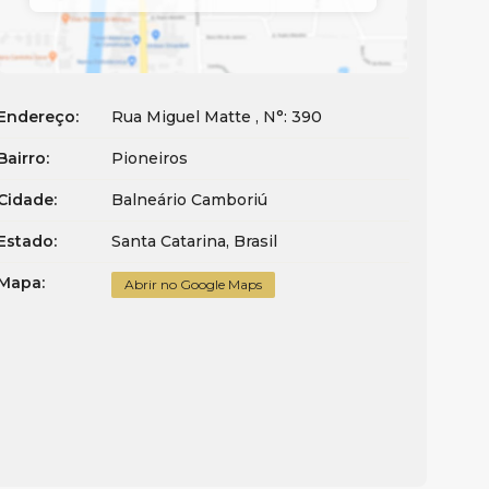
Endereço:
Rua Miguel Matte
,
N°:
390
Bairro:
Pioneiros
Cidade:
Balneário Camboriú
Estado:
Santa Catarina, Brasil
Mapa:
Abrir no Google Maps