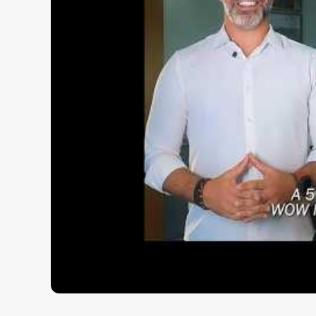
Infraestrutura:
02 Elevadores
Portaria
02 apartamentos por andar
Fale com a WOW
imobiliária em Balneári