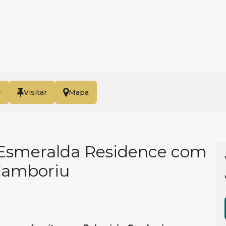
r
Mapa
Esmeralda Residence com
 Camboriu