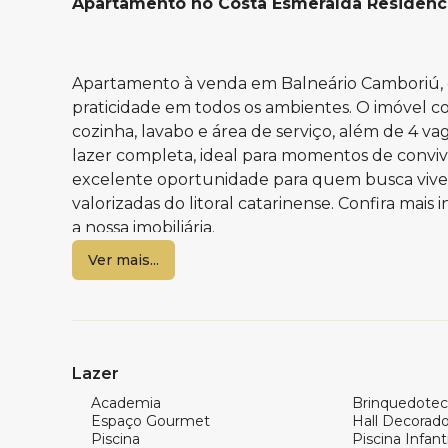
Apartamento no Costa Esmeralda Residenc
Apartamento à venda em Balneário Camboriú, c
praticidade em todos os ambientes. O imóvel con
cozinha, lavabo e área de serviço, além de 4 v
lazer completa, ideal para momentos de conviv
excelente oportunidade para quem busca vive
valorizadas do litoral catarinense. Confira mai
a nossa imobiliária.
Ver mais...
Características do apartamento:
4 Suítes
Sala de estar
Sala de jantar
Lazer
Cozinha
Academia
Brinquedotec
Banheiro Social
Espaço Gourmet
Hall Decorad
Área de serviço
Piscina
Piscina Infanti