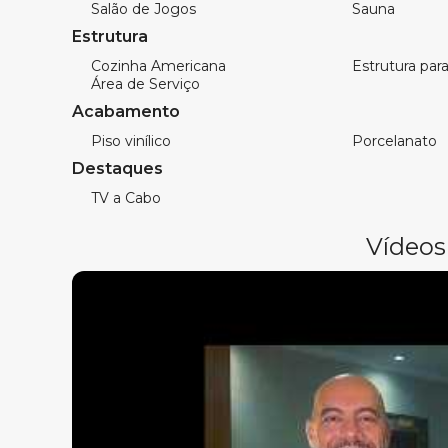
Salão de Jogos
Sauna
Churrasqueira
4 vagas de garagem
Estrutura
Área Privativa: 136,85m²
Cozinha Americana
Estrutura para 
Área de Serviço
Acabamento
Características do Empreendimento:
Piso vinílico
Porcelanato
Destaques
Lazer e Convivência:
Hall de entrada decorado
TV a Cabo
Piscina adulto e infantil
Vídeos
Lounge externo
Quiosque com churrasqueira
Salão de festas
Sala de jogos
Espaço gourmet
Brinquedoteca
Coworking space
Sauna
Academia