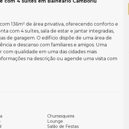
e com 4 suítes em Balneário Camboriu
om 136m² de área privativa, oferecendo conforto e
ta com 4 suítes, sala de estar e jantar integradas,
agas de garagem. O edifício dispõe de uma área de
ência e descanso com familiares e amigos. Uma
r com qualidade em uma das cidades mais
s informações na descrição ou agende uma visita com
a
Churrasqueira
o
Lounge
l
Salão de Festas