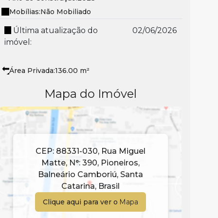
Mobílias:
Não Mobiliado
Última atualização do
02/06/2026
imóvel:
Área Privada:
136
.00
m²
Mapa do Imóvel
CEP: 88331-030
,
Rua Miguel
Matte
,
N°:
390
,
Pioneiros
,
Balneário Camboriú
,
Santa
Catarina
,
Brasil
Clique aqui para ver o
Mapa