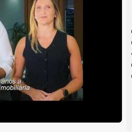
o Camboriú
e saiba mais.