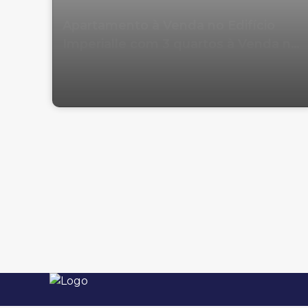
Apartamento à Venda no Edifício
Imperialle com 3 quartos à Venda no
Pioneiros em Balneário Camboriú
Avenida Osmar de Souza Nunes, 260, 88331-070,