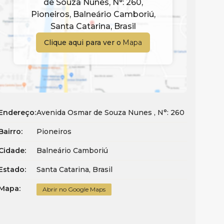
de Souza Nunes
,
N°:
260
,
Pioneiros
,
Balneário Camboriú
,
Santa Catarina
,
Brasil
Clique aqui para ver o
Mapa
Endereço:
Avenida Osmar de Souza Nunes
,
N°:
260
Bairro:
Pioneiros
Cidade:
Balneário Camboriú
Estado:
Santa Catarina, Brasil
Mapa:
Abrir no Google Maps