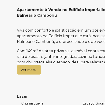
Apartamento à Venda no Edifício Imperiall
Balneário Camboriú
Viva com conforto e sofisticação em um dos end
apartamento no Edifício Imperialle está locali
Balneário Camboriú, e oferece tudo o que você 
Com 149m² de área privativa, o imóvel conta co
sala de estar e jantar integradas, cozinha func
com churrasqueira o espaço ideal para relaxar
amigos. Além disso, possui duas vagas de garage
Ver mais...
O empreendimento oferece uma estrutura de laz
gourmet, brinquedoteca e playground, além de
garantindo praticidade e conforto no dia a dia.
Lazer
Característica do imóvel:
Churrasqueira
Espaço Gour