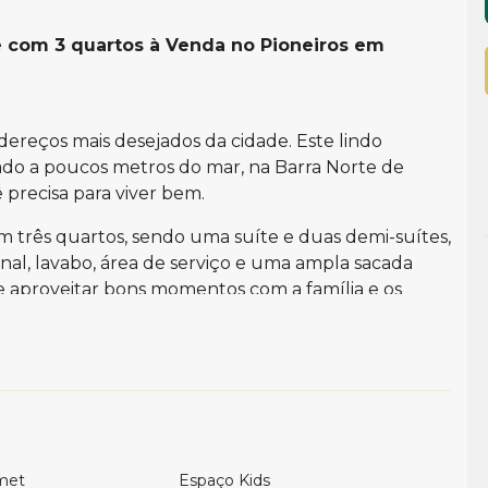
e com 3 quartos à Venda no Pioneiros em
ereços mais desejados da cidade. Este lindo
zado a poucos metros do mar, na Barra Norte de
precisa para viver bem.
m três quartos, sendo uma suíte e duas demi-suítes,
ional, lavabo, área de serviço e uma ampla sacada
 e aproveitar bons momentos com a família e os
m privativas.
er completa, com piscina, salão de festas, espaço
 um hall de entrada decorado e elevador,
met
Espaço Kids