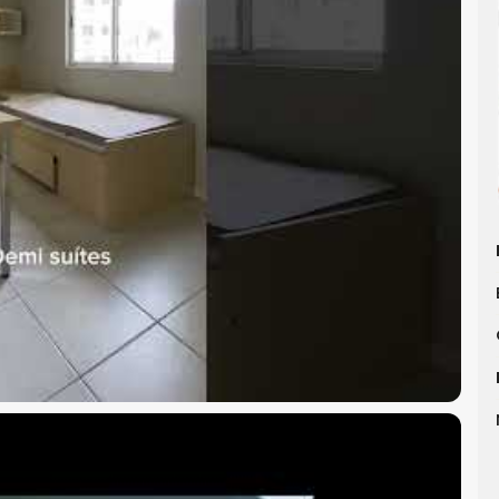
imobiliária em Balneário Camboriú
, WOW