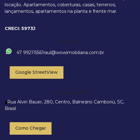
locação. Apartamentos, coberturas, casas, terrenos,
lançamentos, apartamentos na planta e frente mar.
Rua Tijucas, 335, 88301-360, Cabeçudas, Itajaí, Santa Catarina, Brasil
CRECI: 5973J
Contato
47 992115561
raul@wowimobiliaria.com.br
Google StreetView
Localização
Rua Alvin Bauer
,
280
,
Centro
,
Balneário Camboriú
,
SC
,
Brasil
Como Chegar