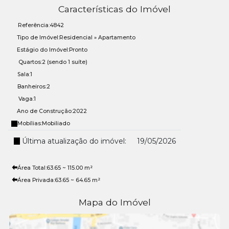
Características do Imóvel
Referência:
4842
Tipo de Imóvel:
Residencial
»
Apartamento
Estágio do Imóvel:
Pronto
Quartos:
2 (sendo 1 suíte)
Sala:
1
Banheiros:
2
Vaga:
1
Ano de Construção:
2022
Mobílias:
Mobiliado
Última atualização do imóvel:
19/05/2026
Área Total:
63
.65
~ 115
.00
m²
Área Privada:
63
.65
~ 64
.65
m²
Mapa do Imóvel