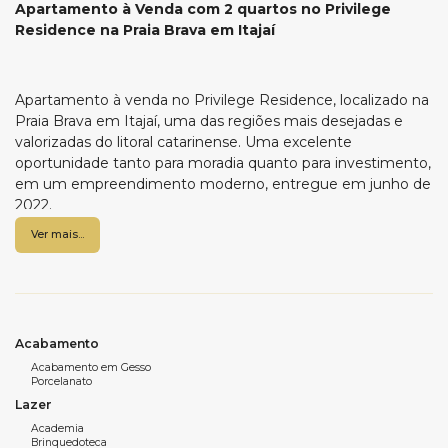
Apartamento à Venda com 2 quartos no Privilege
Residence na Praia Brava em Itajaí
Apartamento à venda no Privilege Residence, localizado na
Praia Brava em Itajaí, uma das regiões mais desejadas e
valorizadas do litoral catarinense. Uma excelente
oportunidade tanto para moradia quanto para investimento,
em um empreendimento moderno, entregue em junho de
2022.
Ver mais...
Com 63,65 m² de área privativa, o apartamento é mobiliado
e conta com dois dormitórios, sendo uma suíte, living
integrado, sacada com churrasqueira a carvão e uma vaga
de garagem privativa. O imóvel possui aquecimento a gás,
ar-condicionado split e teto rebaixado em gesso, garantindo
conforto, praticidade e um excelente padrão de
Acabamento
acabamento.
Acabamento em Gesso
Porcelanato
O Privilege Residence oferece uma estrutura completa de
Lazer
lazer e conveniência, com piscina, salão de festas, espaço
Academia
gourmet, academia, sala de jogos, espaço kids, coworking,
Brinquedoteca