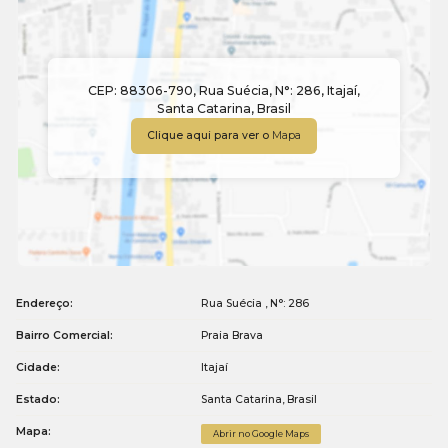
CEP: 88306-790
,
Rua Suécia
,
N°:
286
,
Itajaí
,
Santa Catarina
,
Brasil
Clique aqui para ver o
Mapa
Endereço:
Rua Suécia
,
N°:
286
Bairro Comercial:
Praia Brava
Cidade:
Itajaí
Estado:
Santa Catarina, Brasil
Mapa:
Abrir no Google Maps