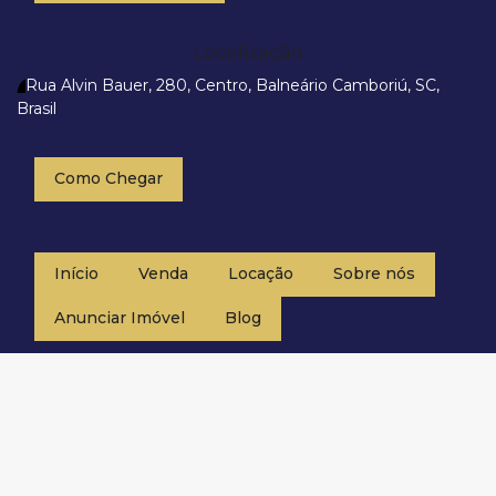
Localização
Rua Alvin Bauer
,
280
,
Centro
,
Balneário Camboriú
,
SC
,
Brasil
Como Chegar
Início
Venda
Locação
Sobre nós
Anunciar Imóvel
Blog