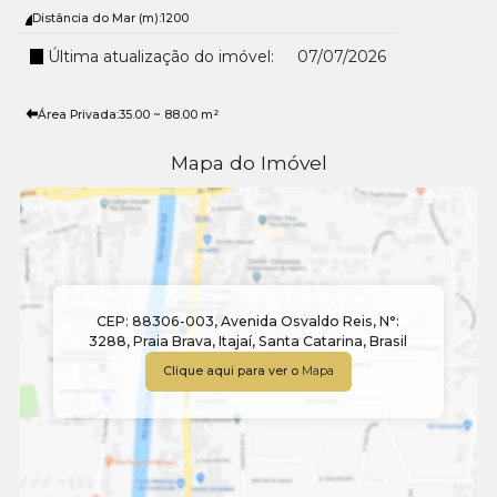
Distância do Mar (m):
1200
Última atualização do imóvel:
07/07/2026
Área Privada:
35
.00
~ 88
.00
m²
Mapa do Imóvel
CEP: 88306-003
,
Avenida Osvaldo Reis
,
N°:
3288
,
Praia Brava
,
Itajaí
,
Santa Catarina
,
Brasil
Clique aqui para ver o
Mapa