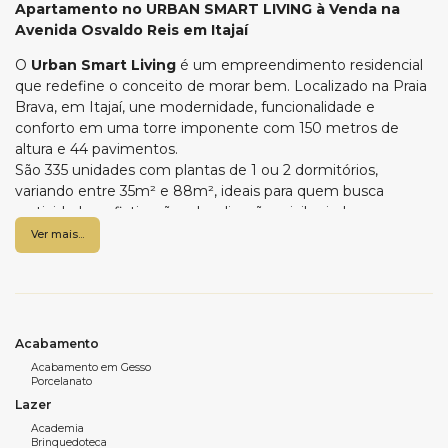
Apartamento no URBAN SMART LIVING à Venda na
Avenida Osvaldo Reis em Itajaí
O
Urban Smart Living
é um empreendimento residencial
que redefine o conceito de morar bem. Localizado na Praia
Brava, em Itajaí, une modernidade, funcionalidade e
conforto em uma torre imponente com 150 metros de
altura e 44 pavimentos.
São 335 unidades com plantas de 1 ou 2 dormitórios,
variando entre 35m² e 88m², ideais para quem busca
praticidade, sofisticação e localização privilegiada.
Com assinatura da LD Construções e projeto arquitetônico
Ver mais...
do renomado escritório MDPLAN, o empreendimento foi
pensado para integrar lazer, trabalho, conveniência e bem-
estar em um só lugar.
São mais de 30 espaços distribuídos entre áreas comuns,
lazer e serviços, além de uma área comercial exclusiva para
Acabamento
moradores.
Acabamento em Gesso
Porcelanato
Lazer
Diferenciais que transformam sua rotina:
Academia
- Piscinas (externa, interna e rooftop com borda infinita)
Brinquedoteca