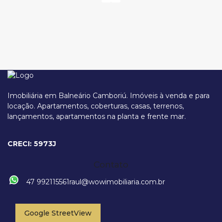
Imobiliária em Balneário Camboriú. Imóveis à venda e para
locação. Apartamentos, coberturas, casas, terrenos,
lançamentos, apartamentos na planta e frente mar.
Rua Ariribá, 163, 88306-780, Praia Brava, Itajaí, Santa Catarina, Brasil
CRECI: 5973J
Contato
47 992115561
raul@wowimobiliaria.com.br
Google StreetView