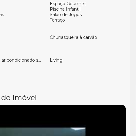
ja viver ou investir na Praia Brava, uma das regiões
Espaço Gourmet
Piscina Infantil
se, unindo localização privilegiada, infraestrutura
as
Salão de Jogos
Terraço
Churrasqueira à carvão
ar condicionado split
Living
 do Imóvel