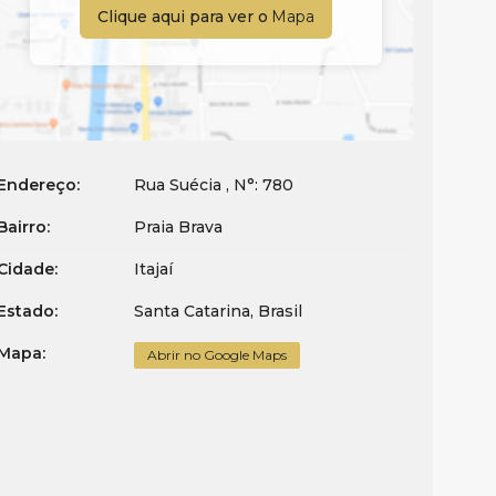
Clique aqui para ver o
Mapa
Endereço:
Rua Suécia
,
N°:
780
Bairro:
Praia Brava
Cidade:
Itajaí
Estado:
Santa Catarina, Brasil
Mapa:
Abrir no Google Maps