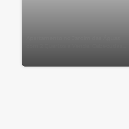
Apartamento no Jardim das Águas
com 2 Quartos à Venda, Cabeçudas
em Itajaí