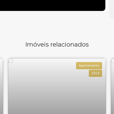
Imóveis relacionados
lneário Camboriú
, WOW Imobiliária.
Apartamento
2949