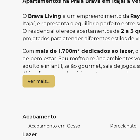
Apartamentos na Praia Brava em Itajaí à Ve
O
Brava Living
é um empreendimento da
Ray
Itajaí, e representa o equilíbrio perfeito entre 
O residencial oferece apartamentos de
2 a 3 q
projetados para atender diferentes estilos de v
Com
mais de 1.700m² dedicados ao lazer
, 
de bem-estar. Seu rooftop reúne ambientes vol
adulto e infantil, salão gourmet, sala de jogos
Além disso, o condomínio conta com quadra esp
um conjunto de facilidades que tornam o dia a d
Ver mais...
Os apartamentos foram pensados para oferece
com infraestrutura para ar-condicionado tipo s
exaustão, manta de atenuação acústica entre laje
áreas íntimas, além de nichos nos banheiros e 
Acabamento
individuais de água, luz e gás, acabamento em 
Acabamento em Gesso
Porcelanato
reforçando o padrão de qualidade e cuidado 
Lazer