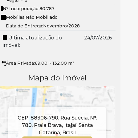
Nº Incorporação:
80.787
Mobílias:
Não Mobiliado
Data de Entrega:
Novembro/2028
Última atualização do
24/07/2026
imóvel:
Área Privada:
69
.00
~ 132
.00
m²
Mapa do Imóvel
CEP: 88306-790
,
Rua Suécia
,
N°:
780
,
Praia Brava
,
Itajaí
,
Santa
Catarina
,
Brasil