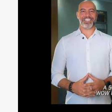
Piscinas Adulto e Infantil
2 Salões de Festas
Espaço Gourmet
Quiosque
Quadra Poliesportiva
Playground
Espaço Kids
Academia
Sala de Spa
Sauna
Brinquedoteca