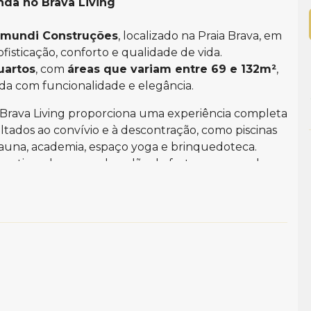
nda no Brava Living
mundi Construções
, localizado na Praia Brava, em
sofisticação, conforto e qualidade de vida.
uartos
, com
áreas que variam entre 69 e 132m²
,
ida com funcionalidade e elegância.
o Brava Living proporciona uma experiência completa
tados ao convívio e à descontração, como piscinas
, sauna, academia, espaço yoga e brinquedoteca.
ortiva, playground e salão de festas, compondo
ia mais prático e agradável.
r conforto em cada detalhe. As unidades contam
plit, sistema para aquecedor e churrasqueira com
s, piso porcelanato nas áreas sociais e vinílico nas
fechadura eletrônica. Cada imóvel possui medidores
gesso, portas laqueadas e rodapés em poliestireno,
em cada ambiente.