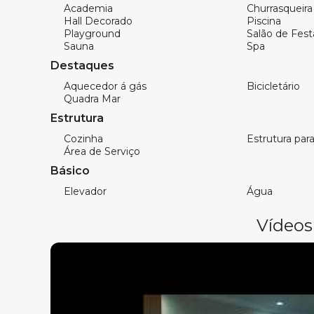
O Brava Living é a escolha ideal para quem dese
Academia
Churrasqueira
Hall Decorado
Piscina
mais valorizadas e desejadas do litoral catarinen
Playground
Salão de Fest
completa e o conforto de um verdadeiro lar.
Sauna
Spa
Destaques
Características do apartamento:
Aquecedor á gás
Bicicletário
Quadra Mar
2 ou 3 Dormitórios, Sendo 1 Suíte
Estrutura
Cozinha
Estrutura para 
Living com Cozinha Integrada
Área de Serviço
Sacada com Churrasqueira a Carvão
Básico
Elevador
Água
Banheiro Social
Vídeos
Área de Serviço
1 ou 2 Vagas de Garagem
Características do Empreendimento: