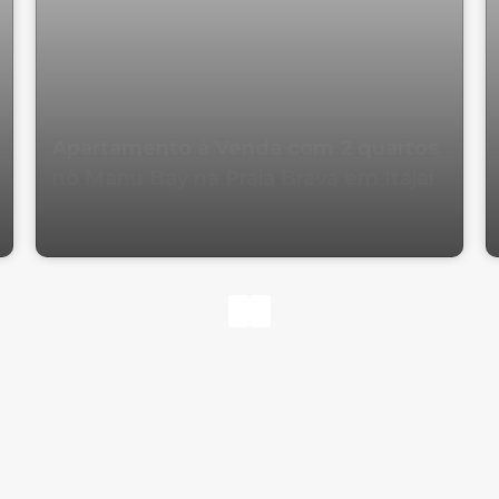
Apartamento à Venda com 2 quartos
no Manu Bay na Praia Brava em Itajaí