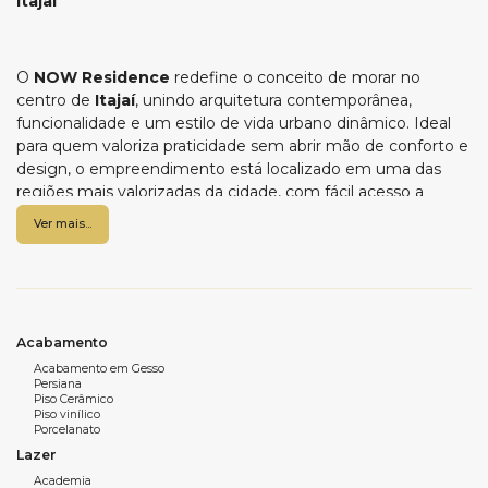
Itajaí
O
NOW Residence
redefine o conceito de morar no
centro de
Itajaí
, unindo arquitetura contemporânea,
funcionalidade e um estilo de vida urbano dinâmico. Ideal
para quem valoriza praticidade sem abrir mão de conforto e
design, o empreendimento está localizado em uma das
regiões mais valorizadas da cidade, com fácil acesso a
comércios, universidades, restaurantes e importantes vias
Ver mais...
de mobilidade.
Unidades de 38m² até 82m², sendo Lofts, apartamentos de
1 ou 2 quartos, feitos para o estilo de vida, em uma planta
prática e bem distribuída. Os acabamentos seguem um
padrão atual e de qualidade, criando um ambiente
Acabamento
confortável, versátil e ideal tanto para moradia quanto para
Acabamento em Gesso
Persiana
investimento, especialmente para quem busca liquidez e
Piso Cerâmico
alta demanda de locação.
Piso vinílico
Porcelanato
O NOW Residence oferece uma área de lazer completa e
Lazer
multifuncional, pensada para atender diferentes estilos de
Academia