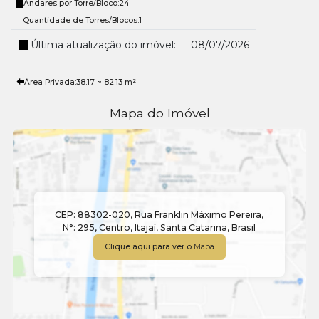
Andares por Torre/Bloco:
24
Quantidade de Torres/Blocos:
1
Última atualização do imóvel:
08/07/2026
Área Privada:
38
.17
~ 82
.13
m²
Mapa do Imóvel
CEP: 88302-020
,
Rua Franklin Máximo Pereira
,
N°:
295
,
Centro
,
Itajaí
,
Santa Catarina
,
Brasil
Clique aqui para ver o
Mapa