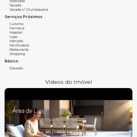
Mobiliado
NOW
Residence
oferece uma área de lazer completa e
Sacada
multifuncional, perfeita para quem busca praticidade, saúde
Sacada c/ Churrasqueira
e lazer no mesmo endereço:
Serviços Próximos
Cursinho
Piscina
Farmácia
Hospital
Sauna
Lojas
Mercado
Panificadora
Academia + Espaço
Crossfit
Restaurante
Shopping
Salão de Festas
Básico
Área Gourmet
Elevador
Sala de Jogos
Vídeos do Imóvel
Brinquedoteca
Espaço Zen
Mini Mercado
Coworking
Lavanderia compartilhada