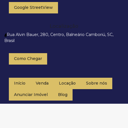
Google StreetView
Localização
Rua Alvin Bauer
,
280
,
Centro
,
Balneário Camboriú
,
SC
,
Brasil
Como Chegar
Início
Venda
Locação
Sobre nós
Anunciar Imóvel
Blog