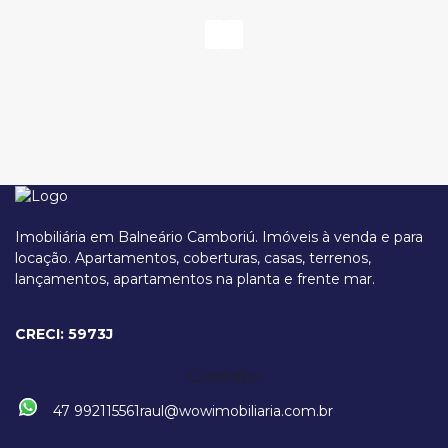
Imobiliária em Balneário Camboriú. Imóveis à venda e para
locação. Apartamentos, coberturas, casas, terrenos,
lançamentos, apartamentos na planta e frente mar.
Rua Tijucas, 335, 88301-360, Cabeçudas, Itajaí, Santa Catarina, Brasil
CRECI: 5973J
Contato
47 992115561
raul@wowimobiliaria.com.br