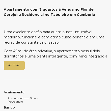
Apartamento com 2 quartos à Venda no Flor de
Cerejeira Residencial no Tabuleiro em Camboriú
Uma excelente opção para quem busca um imóvel
moderno, funcional e com ótimo custo-benefício em uma
região de constante valorização.
Com 49m² de área privativa, o apartamento possui dois
dormitórios e uma planta inteligente, com living integrado à
cozinha, proporcionando ambientes mais amplos e
Ver mais...
aconchegantes. A sacada integrada com churrasqueira a
carvão é perfeita para momentos de lazer, enquanto a área
de serviço e o banheiro social garantem praticidade no dia a
dia.
O imóvel conta ainda com acabamento em gesso, piso em
Acabamento
porcelanato, espera para ar-condicionado split, infraestrutura
Acabamento em Gesso
para água quente, além de medidores individuais de água e
Porcelanato
gás, oferecendo mais conforto e economia.
Básico