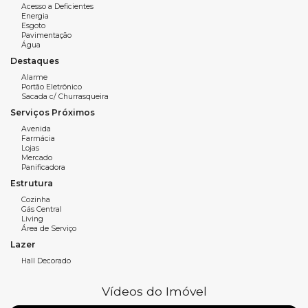
Acesso a Deficientes
O empreendimento dispõe de portão eletrônico e sistema
Energia
de alarme, proporcionando mais segurança e tranquilidade
Esgoto
Pavimentação
aos moradores.
Água
Destaques
Uma ótima oportunidade para morar ou investir em um dos
bairros que mais crescem na região de Camboriú.
Alarme
Portão Eletrônico
Sacada c/ Churrasqueira
Serviços Próximos
Características do imóvel:
Avenida
Farmácia
49m² privativos
Lojas
2 dormitórios
Mercado
Panificadora
Living
Estrutura
Área de Serviço
Cozinha
Banheiro Social
Gás Central
Living
Área de Serviço
Sacada Integrada com churrasqueira à carvão
Lazer
Cozinha
Hall Decorado
Espera para split
Vídeos do Imóvel
Gás Individual