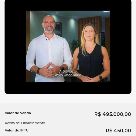
Acabamento em gesso
Hidrômetro Individual
Infraestrutura para água quente
Living
Porcelanato
Sacada Integrada
Características do empreendimento:
Alarme
Portão eletrônico
Fale com a
imobiliária WOW Imóveis em Balneário
Valor de Venda
R$
495.000,00
Camboriú
e saiba mais.
Aceita-se: Financiamento
R$
450,00
Valor do IPTU