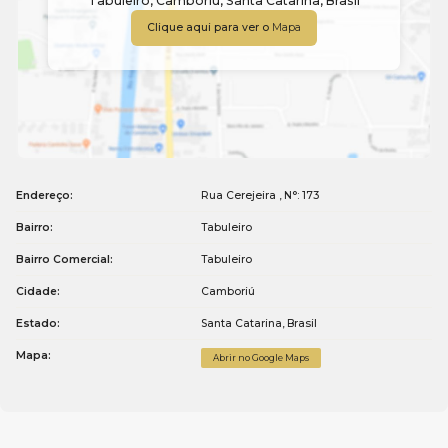
Tabuleiro
,
Camboriú
,
Santa Catarina
,
Brasil
Clique aqui para ver o
Mapa
Endereço:
Rua Cerejeira
,
N°:
173
Bairro:
Tabuleiro
Bairro Comercial:
Tabuleiro
Cidade:
Camboriú
Estado:
Santa Catarina, Brasil
Mapa:
Abrir no Google Maps