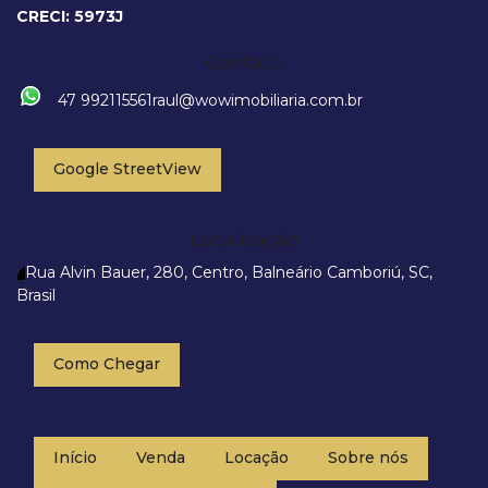
Catarina, Brasil
CRECI: 5973J
Contato
47 992115561
raul@wowimobiliaria.com.br
Google StreetView
Localização
Rua Alvin Bauer
,
280
,
Centro
,
Balneário Camboriú
,
SC
,
Brasil
Como Chegar
Início
Venda
Locação
Sobre nós