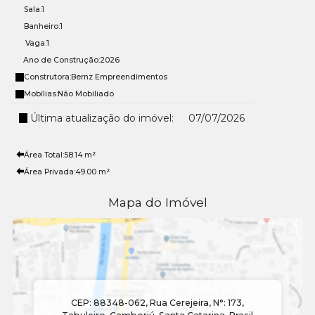
Sala:
1
Banheiro:
1
Vaga:
1
Ano de Construção:
2026
Construtora:
Bernz Empreendimentos
Mobílias:
Não Mobiliado
Última atualização do imóvel:
07/07/2026
Área Total:
58
.14
m²
Área Privada:
49
.00
m²
Mapa do Imóvel
CEP: 88348-062
,
Rua Cerejeira
,
N°:
173
,