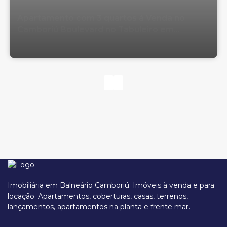
Apartamento com 3 quartos à Venda no
Camboriú Boulevard no Tabuleiro em
Camboriú
Imobiliária em Balneário Camboriú. Imóveis à venda e para
locação. Apartamentos, coberturas, casas, terrenos,
lançamentos, apartamentos na planta e frente mar.
Av Santa Catarina, 2210, 88340-000, Tabuleiro, Camboriú, Santa