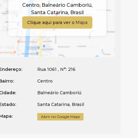
Centro
,
Balneário Camboriú
,
Santa Catarina
,
Brasil
Clique aqui para ver o
Mapa
Endereço:
Rua 1061
,
N°:
216
Bairro:
Centro
Cidade:
Balneário Camboriú
Estado:
Santa Catarina, Brasil
Mapa:
Abrir no Google Maps