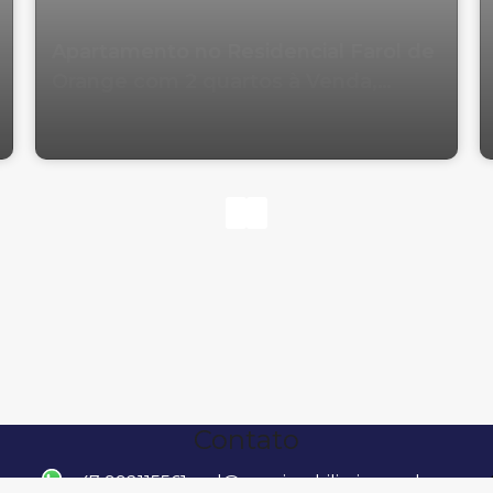
Apartamento no Residencial Farol de
Orange com 2 quartos à Venda,
Centro em Balneário Camboriú
Contato
47 992115561
raul@wowimobiliaria.com.br