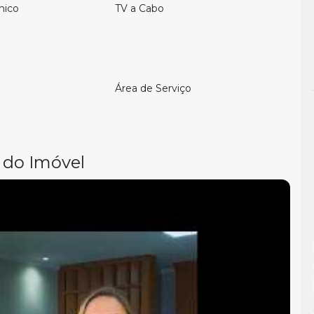
nico
TV a Cabo
Área de Serviço
imobiliária em Balneário Camboriú
, WOW
 do Imóvel