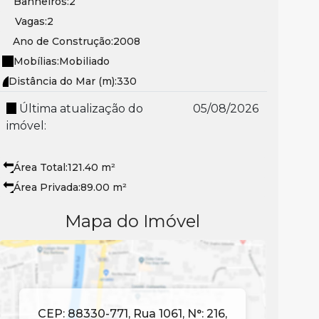
Banheiros:
2
Vagas:
2
Ano de Construção:
2008
Mobílias:
Mobiliado
Distância do Mar (m):
330
Última atualização do
05/08/2026
imóvel:
Área Total:
121
.40
m²
Área Privada:
89
.00
m²
Mapa do Imóvel
CEP: 88330-771
,
Rua 1061
,
N°:
216
,