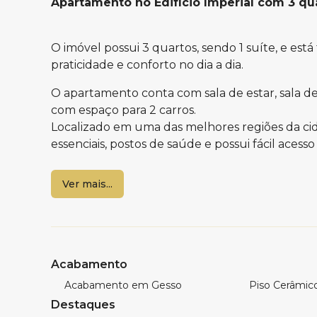
Apartamento no Edifício Imperial com 3 qu
O imóvel possui 3 quartos, sendo 1 suíte, e es
praticidade e conforto no dia a dia.
O apartamento conta com sala de estar, sala de
com espaço para 2 carros.
Localizado em uma das melhores regiões da cida
essenciais, postos de saúde e possui fácil acesso 
Uma ótima oportunidade para quem busca mo
Ver mais...
completo e pronto para entrar e viver.
Característica do imóvel:
Mobiliado
Acabamento
3 Dormitórios sendo 1 suíte
Sala de estar
Acabamento em Gesso
Piso Cerâmic
Sala de jantar
Destaques