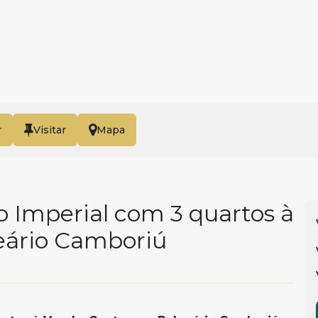
r
Mapa
o Imperial com 3 quartos à
eário Camboriú