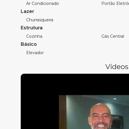
Cozinha
Ar Condicionado
Portão Eletrô
Lavanderia
Lazer
1 vaga de garagem para 2 carros
Churrasqueira
Estrutura
Características do Empreendimento:
Hall Decorado
Cozinha
Gás Central
Elevador
Básico
Portão Eletrônico
Elevador
Para mais informações entre em contato com a
Vídeos
Imobiliária.