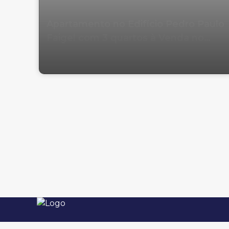
Apartamento no Edifício Pedro Paulo
Faigel com 3 quartos à Venda no
Centro em Balneário Camboriú
Imobiliária em Balneário Camboriú. Imóveis à