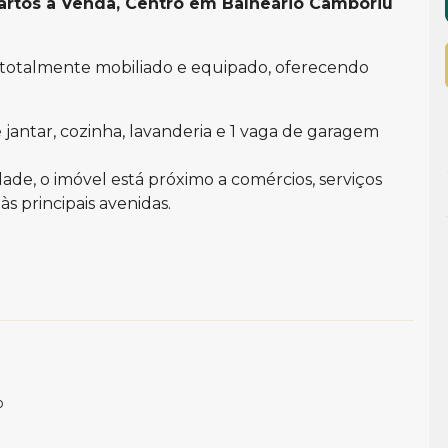
artos à Venda, Centro em Balneário Camboriú
tá totalmente mobiliado e equipado, oferecendo
 jantar, cozinha, lavanderia e 1 vaga de garagem
de, o imóvel está próximo a comércios, serviços
às principais avenidas.
rar bem e com conveniência, em um ambiente
o