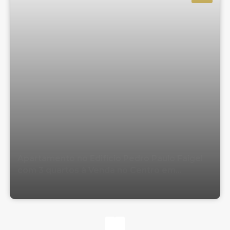
Apartamento no Edifício Pedro Paulo Faigel
com 3 quartos à Venda no Centro em
Balneário Camboriú