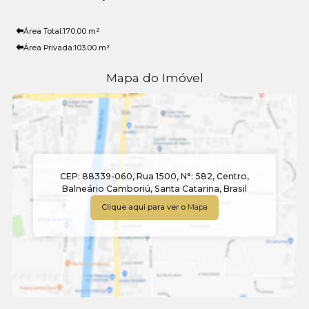
Área Total:
170
.00
m²
Área Privada:
103
.00
m²
Mapa do Imóvel
CEP: 88339-060
,
Rua 1500
,
N°:
582
,
Centro
,
Balneário Camboriú
,
Santa Catarina
,
Brasil
Clique aqui para ver o
Mapa