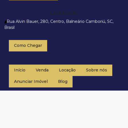
Localização
Rua Alvin Bauer
,
280
,
Centro
,
Balneário Camboriú
,
SC
,
Brasil
Como Chegar
Início
Venda
Locação
Sobre nós
Anunciar Imóvel
Blog