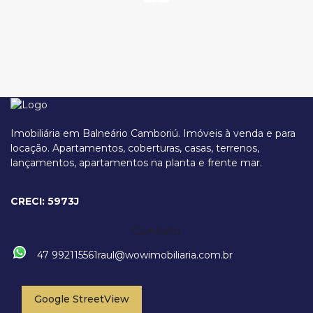
Imobiliária em Balneário Camboriú. Imóveis à venda e para
locação. Apartamentos, coberturas, casas, terrenos,
lançamentos, apartamentos na planta e frente mar.
Rua 2328, 141, 88330-404, Centro, Balneário Camboriú, Santa Catarina,
Brasil
CRECI: 5973J
Contato
47 992115561
raul@wowimobiliaria.com.br
Google StreetView