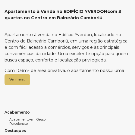
Apartamento à Venda no EDIFÍCIO YVERDONcom 3
quartos no Centro em Balneário Camboriú
Apartamento à venda no Edifício Yverdon, localizado no
Centro de Balneário Camboriú, em uma região estratégica
e com fácil acesso a comércios, serviços e às principais
conveniências da cidade. Uma excelente opção para quem
busca espaço, conforto e localização privilegiada.
Com 103m² de área privativa, o apartamento possui uma
planta ampla e bem distribuída, composta por três
Ver mais...
dormitórios, sendo uma suíte e duas demi-suítes, além de
sala de estar e jantar integradas, cozinha mobiliada, lavabo e
área de serviço. O imóvel conta ainda com duas vagas de
garagem privativas, garantindo praticidade e comodidade
no dia a dia.
Acabamento
O edifício se destaca não apenas pela localização, mas
Acabamento em Gesso
Porcelanato
também pela infraestrutura oferecida, com área de lazer
Destaques
que inclui piscina, espaço gourmet e hall de entrada