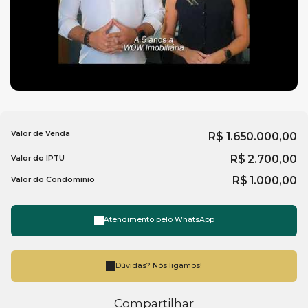
Para mais informações entre em contato com a
imobiliária
em Balneário Camboriú
, WOW Imobiliária.
Valor de Venda
R$
1.650.000,00
R$
2.700,00
Valor do IPTU
R$
1.000,00
Valor do Condominio
Atendimento pelo
WhatsApp
Dúvidas? Nós ligamos!
Compartilhar