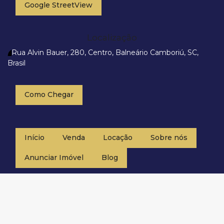
Google StreetView
Localização
Rua Alvin Bauer
,
280
,
Centro
,
Balneário Camboriú
,
SC
,
Brasil
Como Chegar
Início
Venda
Locação
Sobre nós
Anunciar Imóvel
Blog