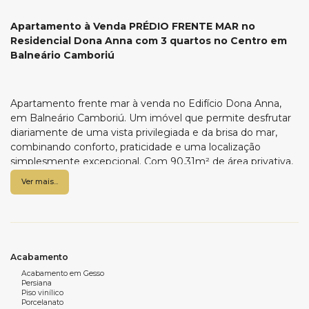
Apartamento à Venda PRÉDIO FRENTE MAR no
Residencial Dona Anna com 3 quartos no Centro em
Balneário Camboriú
Apartamento frente mar à venda no Edifício Dona Anna,
em Balneário Camboriú. Um imóvel que permite desfrutar
diariamente de uma vista privilegiada e da brisa do mar,
combinando conforto, praticidade e uma localização
simplesmente excepcional. Com 90,31m² de área privativa,
o apartamento conta com três dormitórios, sendo uma
Ver mais...
suíte, além de uma vaga de garagem. A sacada integrada
com churrasqueira, o living acolhedor, a cozinha funcional e
os ambientes decorados com acabamento em gesso
elevam ainda mais a sensação de bem-estar. O imóvel
possui ar-condicionado, área de serviço e excelente
Acabamento
integração entre estar e jantar, tudo projetado para quem
Acabamento em Gesso
busca qualidade de vida em um dos pontos mais nobres da
Persiana
cidade.
Piso vinílico
Porcelanato