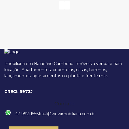
Imobiliária em Balneário Camboriú. Imóveis à venda e para
locação. Apartamentos, coberturas, casas, terrenos,
lançamentos, apartamentos na planta e frente mar.
Rua 1301, 99, 88330-795, Centro, Balneário Camboriú, Santa Catarina,
Brasil
CRECI: 5973J
Contato
47 992115561
raul@wowimobiliaria.com.br