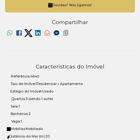
Dúvidas? Nós ligamos!
Compartilhar
Características do Imóvel
Referência:
4640
Tipo de Imóvel:
Residencial
»
Apartamento
Estágio do Imóvel:
Usado
Quartos:
3 (sendo 1 suíte)
Sala:
1
Banheiros:
2
Vaga:
1
Mobílias:
Mobiliado
Distância do Mar (m):
20