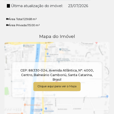
Última atualização do imóvel:
23/07/2026
Área Total:
129
.68
m²
Área Privada:
115
.00
m²
Mapa do Imóvel
CEP: 88330-024
,
Avenida Atlântica
,
N°:
4000
,
Centro
,
Balneário Camboriú
,
Santa Catarina
,
Brasil
Clique aqui para ver o
Mapa