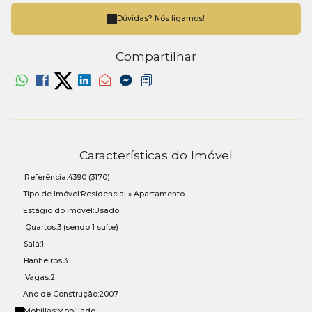
Dúvidas? Nós ligamos!
Compartilhar
Características do Imóvel
Referência:
4390
(3170)
Tipo de Imóvel:
Residencial
»
Apartamento
Estágio do Imóvel:
Usado
Quartos:
3 (sendo 1 suíte)
Sala:
1
Banheiros:
3
Vagas:
2
Ano de Construção:
2007
Mobílias:
Mobiliado