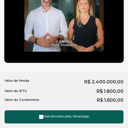
Espaço gourmet
Playground
Pergolado
Portaria 24hr
Para mais informações entre em contato com a
imobiliária
em Balneário Camboriú
,
WOW Imóveis.
Valor de Venda
R$
2.400.000,00
R$
1.800,00
Valor do IPTU
R$
1.600,00
Valor do Condominio
Atendimento pelo
WhatsApp