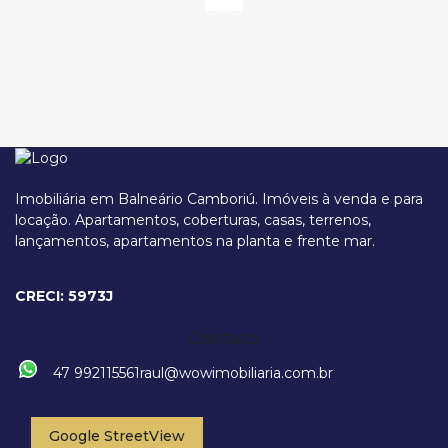
Imobiliária em Balneário Camboriú. Imóveis à venda e para
locação. Apartamentos, coberturas, casas, terrenos,
lançamentos, apartamentos na planta e frente mar.
Rua 1301, 99, 88330-795, Centro, Balneário Camboriú, Santa Catarina,
Brasil
CRECI: 5973J
Contato
47 992115561
raul@wowimobiliaria.com.br
Google StreetView