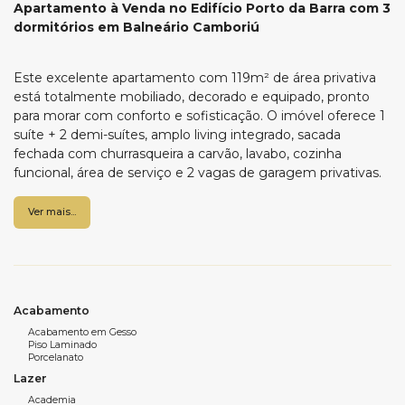
Apartamento à Venda no Edifício Porto da Barra com 3
dormitórios em Balneário Camboriú
Este excelente apartamento com 119m² de área privativa
está totalmente mobiliado, decorado e equipado, pronto
para morar com conforto e sofisticação. O imóvel oferece 1
suíte + 2 demi-suítes, amplo living integrado, sacada
fechada com churrasqueira a carvão, lavabo, cozinha
funcional, área de serviço e 2 vagas de garagem privativas.
Localizado em uma das regiões mais valorizadas da cidade,
Ver mais...
entre a 3ª Avenida e a Avenida Brasil, o edifício está próximo
ao Passeio San Miguel, academia Wave, supermercados e
comércios refinados. O empreendimento conta com área
de lazer completa: piscina, salão de festas, academia,
playground e cinema.
Acabamento
Acabamento em Gesso
Piso Laminado
Características do Apartamento:
Porcelanato
Lazer
suítes + 2 demi suítes;
Academia