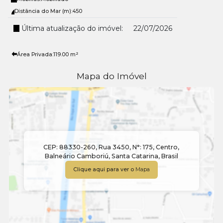
Distância do Mar (m):
450
Última atualização do imóvel:
22/07/2026
Área Privada:
119
.00
m²
Mapa do Imóvel
CEP: 88330-260
,
Rua 3450
,
N°:
175
,
Centro
,
Balneário Camboriú
,
Santa Catarina
,
Brasil
Clique aqui para ver o
Mapa