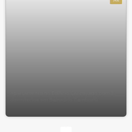
3406
Apartamento no Edificio Corcovado com 3
dormitórios em Balneário Camboriú