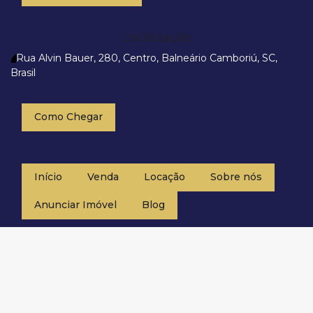
Localização
Rua Alvin Bauer
,
280
,
Centro
,
Balneário Camboriú
,
SC
,
Brasil
Como Chegar
Início
Venda
Locação
Sobre nós
Anunciar Imóvel
Blog