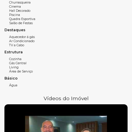
Sala de jantar;
Churrasqueira
Cinema
Hall Decorado
Sala de estar;
Piscina
Quadra Esportiva
Lavabo;
Salão de Festas
Destaques
Cozinha;
Aquecedor á gás
Ar Condicionado
Sacada integrada;
TV a Cabo
Estrutura
Área de serviço;
Cozinha
Gás Central
2 vagas de garagem.
Living
Área de Serviço
Básico
Características do empreendimento:
Água
Piscina
Vídeos do Imóvel
Salão de festas
Salão de jogos
Academia