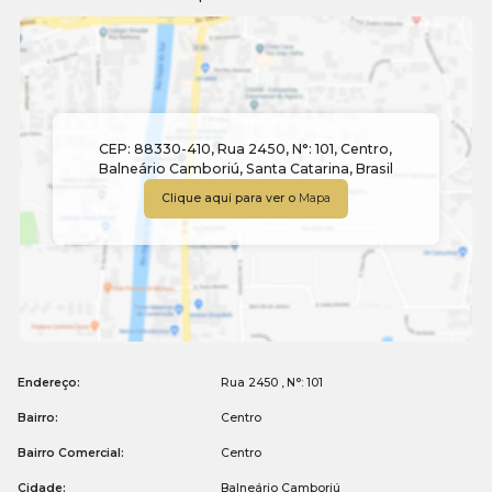
CEP: 88330-410
,
Rua 2450
,
N°:
101
,
Centro
,
Balneário Camboriú
,
Santa Catarina
,
Brasil
Clique aqui para ver o
Mapa
Endereço:
Rua 2450
,
N°:
101
Bairro:
Centro
Bairro Comercial:
Centro
Cidade:
Balneário Camboriú