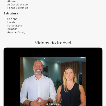
Alarme
Ar Condicionado
Portão Eletrônico
Estrutura
Características do empreendimento:
Cozinha
Lavabo
Lounge
Portaria 24h
Zelador
Área de Serviço
Academia
Espaço kids
Vídeos do Imóvel
Game center
Sauna
Bicicletário
Piscina térmica
Piscina adulta e infantil
Bar molhado
Quiosques