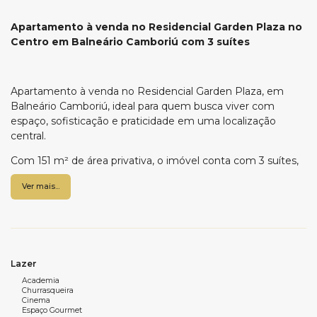
Apartamento à venda no Residencial Garden Plaza no
Centro em Balneário Camboriú com 3 suítes
Apartamento à venda no Residencial Garden Plaza, em
Balneário Camboriú, ideal para quem busca viver com
espaço, sofisticação e praticidade em uma localização
central.
Com 151 m² de área privativa, o imóvel conta com 3 suítes,
sendo uma master com closet, hidromassagem e sacada,
Ver mais...
além de um living amplo e integrado. A sacada com
churrasqueira a carvão é perfeita para momentos de lazer,
enquanto a cozinha funcional, lavabo e área de serviço
completam o ambiente com praticidade. São 3 vagas de
garagem, garantindo conforto para toda a família.
Lazer
O empreendimento oferece uma estrutura completa de
Academia
lazer, com piscina térmica, piscinas adulto e infantil, bar
Churrasqueira
Cinema
molhado, quiosques, salão de festas, cinema, academia,
Espaço Gourmet