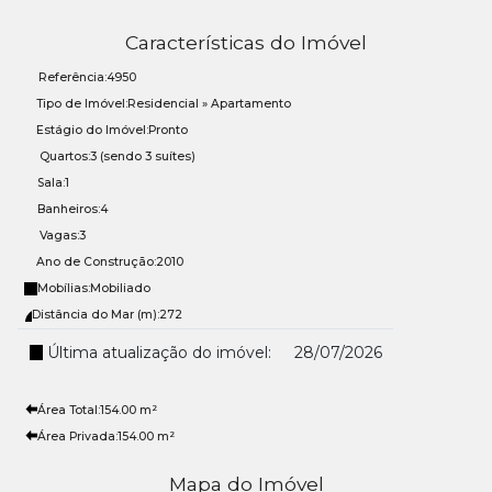
Características do Imóvel
Referência:
4950
Tipo de Imóvel:
Residencial
»
Apartamento
Estágio do Imóvel:
Pronto
Quartos:
3 (sendo 3 suítes)
Sala:
1
Banheiros:
4
Vagas:
3
Ano de Construção:
2010
Mobílias:
Mobiliado
Distância do Mar (m):
272
Última atualização do imóvel:
28/07/2026
Área Total:
154
.00
m²
Área Privada:
154
.00
m²
Mapa do Imóvel