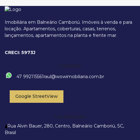
Imobiliária em Balneário Camboriú. Imóveis à venda e para
locação. Apartamentos, coberturas, casas, terrenos,
lançamentos, apartamentos na planta e frente mar.
Rua 3158, 91, 88330-320, Centro, Balneário Camboriú, Santa Catarina,
Brasil
CRECI: 5973J
Contato
47 992115561
raul@wowimobiliaria.com.br
Google StreetView
Localização
Rua Alvin Bauer
,
280
,
Centro
,
Balneário Camboriú
,
SC
,
Brasil