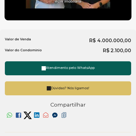
Salão de festas
Cinema
Playgraund com mini golf
Quadra poliesportiva
Valor de Venda
R$
4.000.000,00
R$
2.100,00
Valor do Condominio
Para saber mais fale com a
imobiliária em Balneário
Camboriú
, WOW Imobiliária.
Atendimento pelo
WhatsApp
Dúvidas? Nós ligamos!
Compartilhar