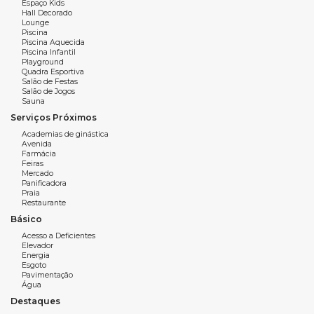
sauna, espaço kids, game center, playground com mini golf,
Espaço Kids
Hall Decorado
quadra poliesportiva, lounge e bicicletário.
Lounge
Piscina
Um imóvel que une localização estratégica, alto padrão e
Piscina Aquecida
Piscina Infantil
uma experiência completa de moradia.
Playground
Quadra Esportiva
Salão de Festas
Salão de Jogos
Sauna
Características do imóvel:
Serviços Próximos
3 Suítes, Sendo 1 Master Com Closet, Hidro e Sacada
Academias de ginástica
Avenida
Living
Farmácia
Feiras
Mercado
Sacada Com Churrasqueira a Carvão
Panificadora
Praia
Lavabo
Restaurante
Básico
Cozinha
Acesso a Deficientes
Elevador
Área de Serviço
Energia
Esgoto
3 Vagas de garagem
Pavimentação
Água
Área Privativa: 151 m²
Destaques