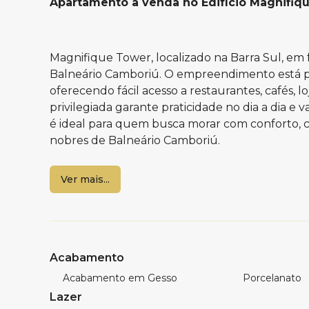
Apartamento à venda no Edifício Magnifiq
Magnifique Tower, localizado na Barra Sul, em f
Balneário Camboriú. O empreendimento está pr
oferecendo fácil acesso a restaurantes, cafés, lo
privilegiada garante praticidade no dia a dia e
é ideal para quem busca morar com conforto, 
nobres de Balneário Camboriú.
Ver mais...
Características do apartamento:
03 Suítes
Área Privativa: 138,64m²
Sala de estar e jantar
Acabamento
Sacada Integrada com churrasqueira a gás
Cozinha
Acabamento em Gesso
Porcelanato
Área de Serviço
Lazer