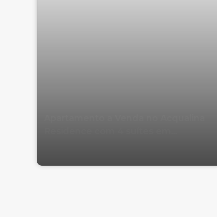
Apartamento a Venda no Acqualina
Residence com 4 suítes em
Balneário Camboriú