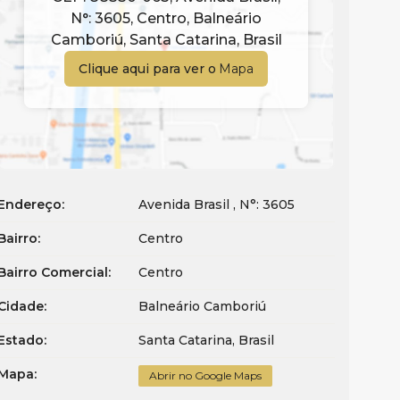
N°:
3605
,
Centro
,
Balneário
Camboriú
,
Santa Catarina
,
Brasil
Clique aqui para ver o
Mapa
Endereço:
Avenida Brasil
,
N°:
3605
Bairro:
Centro
Bairro Comercial:
Centro
Cidade:
Balneário Camboriú
Estado:
Santa Catarina, Brasil
Mapa:
Abrir no Google Maps