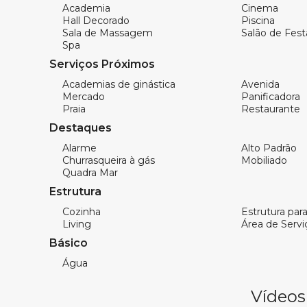
Lavabo
Academia
Cinema
02 Vagas de Garagem
Hall Decorado
Piscina
Sala de Massagem
Salão de Fest
Spa
Serviços Próximos
Características do Empreendimento:
Academias de ginástica
Avenida
Lazer:
Mercado
Panificadora
Piscina
Praia
Restaurante
Salão de Festas
Destaques
Espaço Gourmet
Alarme
Alto Padrão
Brinquedoteca
Churrasqueira à gás
Mobiliado
Sala de Jogos
Quadra Mar
Playground
Estrutura
Cinema
Cozinha
Estrutura para 
Espaço Fitness
Living
Área de Servi
Spa com Sala de Descanso
Básico
Sauna Úmida
Água
Sala Massagem
Vídeos