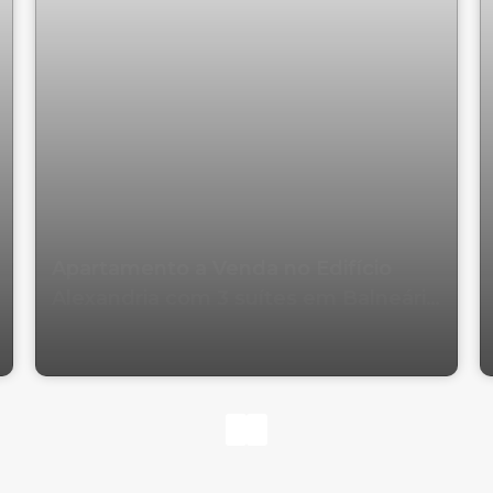
Apartamento a Venda no Edifício
Alexandria com 3 suítes em Balneário
Camboriú