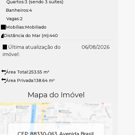
Quartos:
3 (sendo 3 suítes)
Banheiros:
4
Vagas:
2
Mobílias:
Mobiliado
Distância do Mar (m):
440
Última atualização do
06/08/2026
imóvel:
Área Total:
253
.55
m²
Área Privada:
138
.64
m²
Mapa do Imóvel
CEP: 88330-063
,
Avenida Brasil
,