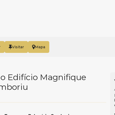
r
Mapa
 Edifício Magnifique
amboriu