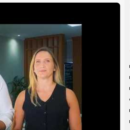
m Balneário Camboriú
e saiba mais.