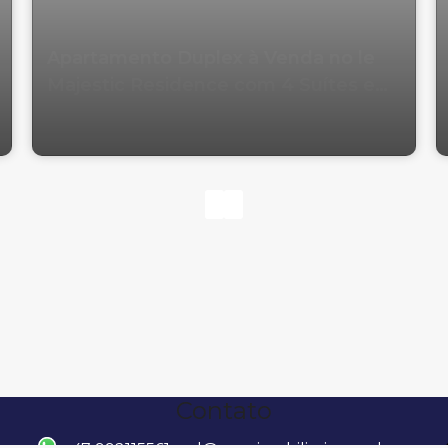
Apartamento Duplex à Venda no le
Majestic Residence com 4 Suítes em
Balneário Camboriú
Contato