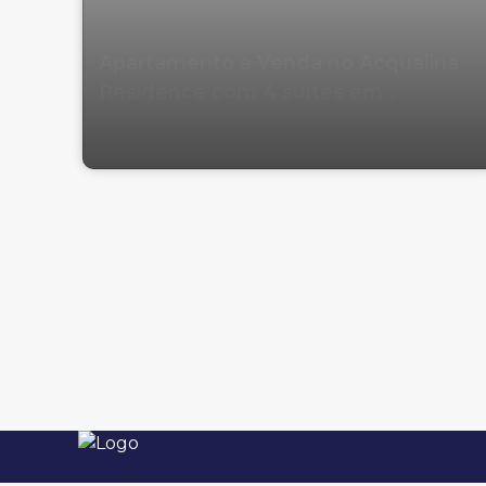
Apartamento a Venda no Acqualina
Residence com 4 suítes em
Balneário Camboriú