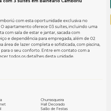
ia com 3 suítes em Balneário Camboriú
amboriú com esta oportunidade exclusiva no
il. O apartamento oferece 03 suítes, incluindo uma
a com sala de estar e jantar, sacada com
erviço e dependência para empregada, além de 02
área de lazer completa e sofisticada, com piscina,
s para o seu conforto. Entre em contato com a
ecer todos os detalhes desta unidade.
omassagem
a
Churrasqueira
met
Hall Decorado
l
Salão de Festas