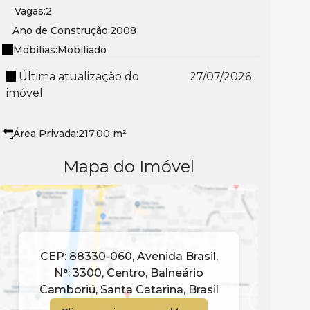
Vagas:
2
Ano de Construção:
2008
Mobílias:
Mobiliado
Última atualização do
27/07/2026
imóvel:
Área Privada:
217
.00
m²
Mapa do Imóvel
CEP: 88330-060
,
Avenida Brasil
,
N°:
3300
,
Centro
,
Balneário
Camboriú
,
Santa Catarina
,
Brasil