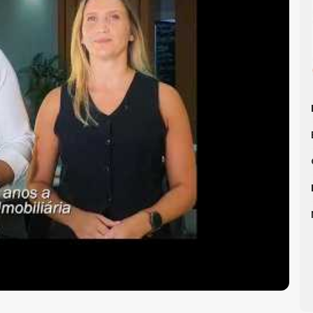
imobiliária em Balneário Camboriú
, WOW