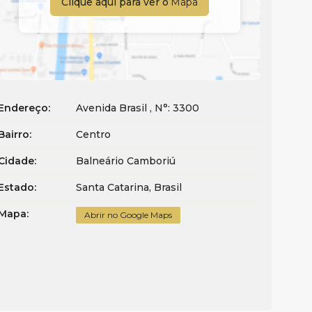
Clique aqui para ver o
Mapa
Endereço:
Avenida Brasil
,
N°:
3300
Bairro:
Centro
Cidade:
Balneário Camboriú
Estado:
Santa Catarina, Brasil
Mapa:
Abrir no Google Maps