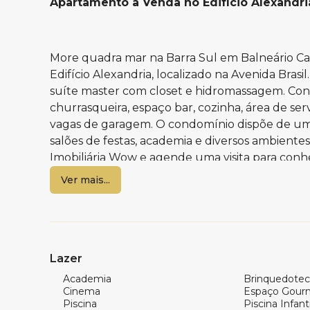
Apartamento a Venda no Edifício Alexandr
More quadra mar na Barra Sul em Balneário C
Edifício Alexandria, localizado na Avenida Bras
suíte master com closet e hidromassagem. Cont
churrasqueira, espaço bar, cozinha, área de s
vagas de garagem. O condomínio dispõe de uma 
salões de festas, academia e diversos ambiente
Imobiliária Wow e agende uma visita para conh
Ver mais...
Características do apartamento:
03 suítes, sendo 01 master com closet e hidr
Sala de estar e jantar
Lazer
Lavabo
Espaço Bar
Academia
Brinquedotec
Cinema
Espaço Gour
Cozinha
Piscina
Piscina Infanti