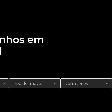
onhos em
l
Tipo do Imóvel
Dormitórios