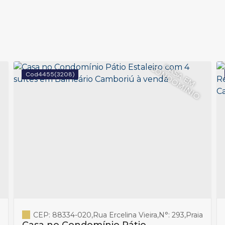
C
A
S
A
E
M
O
N
D
O
M
Í
N
I
C
O
4455
(3208)
 do Estaleiro
CEP: 88334-020
,
Balneário Camboriú
,
Rua Ercelina Vieira
,
Santa Catarina
,
N°:
293
,
Brasil
,
Praia do Es