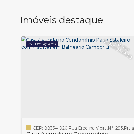
Imóveis destaque
C
A
S
A
E
M
O
N
D
O
M
Í
N
I
C
O
3259
(1970)
tro
,
Balneário Camboriú
CEP: 88334-020
,
Santa Catarina
,
Rua Ercelina Vieira
,
Brasil
,
N°:
293
,
Praia