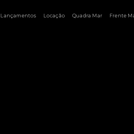
Lançamentos
Locação
Quadra Mar
Frente M
Residencial e Comercial
Armazém / Galpão / Garagem