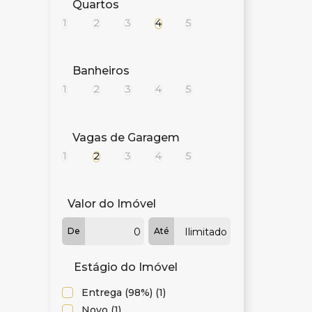
Quartos
1
2
3
4
5
Banheiros
1
2
3
4
5
Vagas de Garagem
1
2
3
4
5
Valor do Imóvel
De
Até
Estágio do Imóvel
Entrega (98%) (1)
Novo (1)