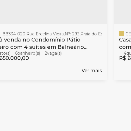
: 88334-020
,
Rua Ercelina Vieira
,
N°:
293
,
Praia do Estaleiro
,
Balne
CE
à venda no Condomínio Pátio
Casa
eiro com 4 suítes em Balneário
com 4 suíte
6
banheiro(s)
2
4
oriú
à v
.650.000,00
R$
6
Ver mais