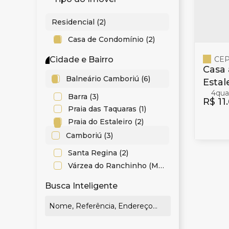
Residencial (2)
Casa de Condomínio (2)
CEP
Cidade e Bairro
Casa 
Balneário Camboriú (6)
Estal
4
Camb
Barra (3)
R$
11
Praia das Taquaras (1)
Praia do Estaleiro (2)
Camboriú (3)
Santa Regina (2)
Várzea do Ranchinho (Monte Alegre) (1)
Busca Inteligente