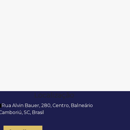
Localização
Rua Alvin Bauer
,
280
,
Centro
,
Balneário
Camboriú
,
SC
,
Brasil