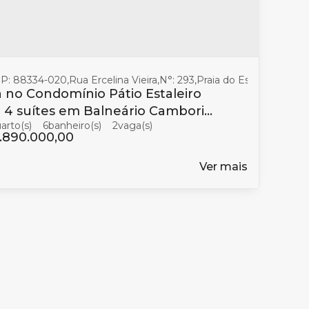
ário Camboriú
P: 88334-020
,
,
Santa Catarina
Rua Ercelina Vieira
,
Brasil
,
N°:
293
,
Praia do Estaleiro
,
Baln
 no Condomínio Pátio Estaleiro
s em Balneário Camboriú
6
banheiro(s)
2
enda
.890.000,00
Ver mais