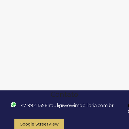
Contato
47 992115561
raul@wowimobiliaria.com.br
Google StreetView