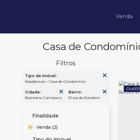
Venda
Apartamentos 02 Dorm.
Apartamentos 03 Dorm.
Apartamentos 04 Dorm. ou +
Apartamentos Alto Padrão
Apartamentos Quadra Mar
Apartamentos Frente Mar
Casa de Condomínio
Tipo de Imóvel:
Residencial » Casa de Condomínio
32
Cidade:
Bairro:
Balneário Camboriú
Praia do Estaleiro
Finalidade
Venda (2)
Tipo do Imóvel