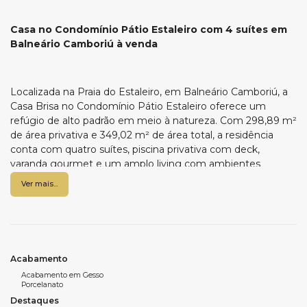
Casa no Condomínio Pátio Estaleiro com 4 suítes em
Balneário Camboriú à venda
Localizada na Praia do Estaleiro, em Balneário Camboriú, a
Casa Brisa no Condomínio Pátio Estaleiro oferece um
refúgio de alto padrão em meio à natureza. Com 298,89 m²
de área privativa e 349,02 m² de área total, a residência
conta com quatro suítes, piscina privativa com deck,
varanda gourmet e um amplo living com ambientes
integrados. Entre suas características estão acabamentos
Ver mais...
sofisticados, ar-condicionado, porcelanato, infraestrutura
para água quente e split, sistema de segurança com
circuito de TV e alarme, além de medidores individuais de
luz, gás e água. O condomínio é composto por apenas oito
casas, garantindo exclusividade e tranquilidade. Uma opção
Acabamento
ideal para quem deseja viver próximo à Mata Atlântica sem
Acabamento em Gesso
abrir mão de conforto e privacidade. Agende uma visita
Porcelanato
com a WOW Imobiliária e conheça esse paraíso.
Destaques