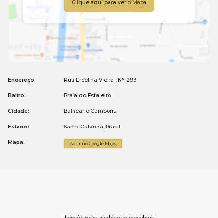
Clique aqui para ver o
Mapa
Endereço:
Rua Ercelina Vieira
,
N°:
293
Bairro:
Praia do Estaleiro
Cidade:
Balneário Camboriú
Estado:
Santa Catarina, Brasil
Mapa:
Abrir no Google Maps
Imóveis relacionados