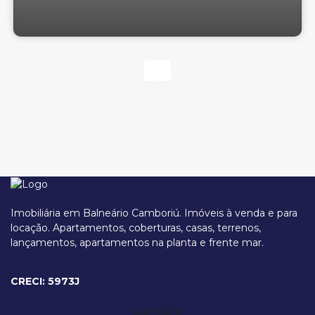
Imobiliária em Balneário Camboriú. Imóveis à venda e para
locação. Apartamentos, coberturas, casas, terrenos,
lançamentos, apartamentos na planta e frente mar.
Rua Ercelina Vieira, 293, 88334-020, Praia do Estaleiro, Balneário
Camboriú, Santa Catarina, Brasil
CRECI: 5973J
Contato