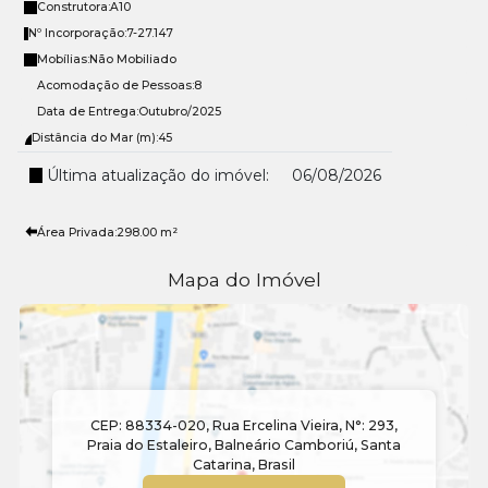
Construtora:
A10
Nº Incorporação:
7-27.147
Mobílias:
Não Mobiliado
Acomodação de Pessoas:
8
Data de Entrega:
Outubro/2025
Distância do Mar (m):
45
Última atualização do imóvel:
06/08/2026
Área Privada:
298
.00
m²
Mapa do Imóvel
CEP: 88334-020
,
Rua Ercelina Vieira
,
N°:
293
,
Praia do Estaleiro
,
Balneário Camboriú
,
Santa
Catarina
,
Brasil