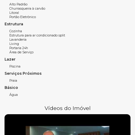
Alto Padrão
Churrasqueira à carvão
Litoral
Para mais informações entre em contato com a
imobiliária
Portão Eletrônico
em Balneário Camboriú
, WOW Imobiliária.
Estrutura
Cozinha
Estrutura para ar condicionado split
Lavanderia
Living
Portaria 24h
Área de Serviço
Lazer
Piscina
Serviços Próximos
Praia
Básico
Água
Vídeos do Imóvel