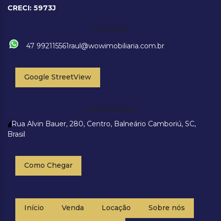
CRECI: 5973J
Contato
47 992115561
raul@wowimobiliaria.com.br
Google StreetView
Localização
Rua Alvin Bauer
,
280
,
Centro
,
Balneário Camboriú
,
SC
,
Brasil
Como Chegar
Início
Venda
Locação
Sobre nós