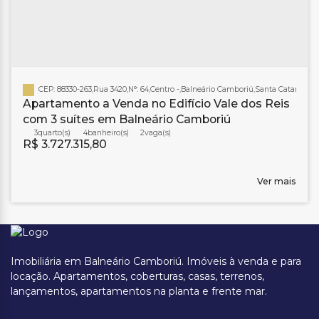
CEP: 88330-263
,
Rua 3420
,
N°:
64
,
Centro
,
Balneário Camboriú
,
Santa Catarina
,
Br
Apartamento a Venda no Edifício Vale dos Reis
com 3 suítes em Balneário Camboriú
3
4
banheiro(s)
2
R$
3.727.315,80
Ver mais
Imobiliária em Balneário Camboriú. Imóveis à venda e para
locação. Apartamentos, coberturas, casas, terrenos,
lançamentos, apartamentos na planta e frente mar.