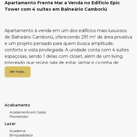
Apartamento Frente Mar a Venda no Edifício Epic
Tower com 4 suítes em Balneário Camboriú
Apartamento à venda em um dos edifícios mais luxuosos
de Balneário Camboriú, oferecendo 291 m² de área privativa
e um projeto pensado para quem busca amplitude,
conforto e vista privilegiada. A unidade conta com 4 suítes
espaçosas, sendo 1 delas com closet, além de um living
integrado que reúne sala de estar, jantar e cozinha de
forma contínua, ampliado pela sacada integrada com vista
Ver mais...
impressionante para o mar. As demais aberturas
proporcionam uma vista panorâmica para a cidade.
O imóvel dispõe ainda de lavabo, área de serviço e 6 vagas
de garagem privativas, garantindo total comodidade. O Epic
Tower se destaca pela área de lazer completa e sofisticada,
Acabamento
considerada uma das mais exclusivas de Balneário
Acabamento em Gesso
Porcelanato
Camboriú. Para saber mais detalhes ou agendar uma visita,
Lazer
entre em contato com nossos corretores ou venha até a
WOW Imobiliária.
Academia
Brinquedoteca