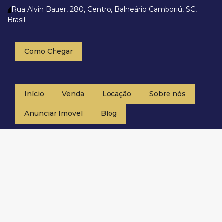
Rua Alvin Bauer
,
280
,
Centro
,
Balneário Camboriú
,
SC
,
Brasil
Como Chegar
Início
Venda
Locação
Sobre nós
Anunciar Imóvel
Blog