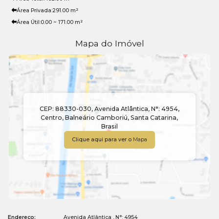
Área Privada:
291
.00
m²
Área Útil:
0
.00
~ 171
.00
m²
Mapa do Imóvel
CEP: 88330-030
,
Avenida Atlântica
,
N°:
4954
,
Centro
,
Balneário Camboriú
,
Santa Catarina
,
Brasil
Clique aqui para ver o
Mapa
Endereço:
Avenida Atlântica
,
N°:
4954