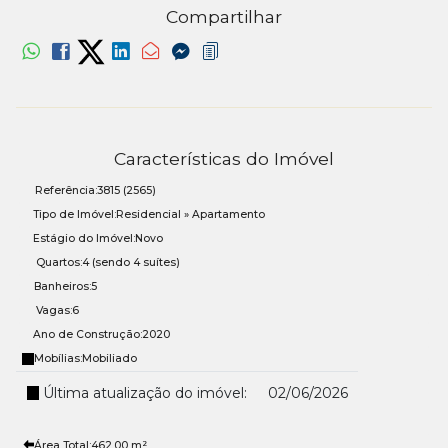
Compartilhar
Características do Imóvel
Referência:
3815
(2565)
Tipo de Imóvel:
Residencial
»
Apartamento
Estágio do Imóvel:
Novo
Quartos:
4 (sendo 4 suítes)
Banheiros:
5
Vagas:
6
Ano de Construção:
2020
Mobílias:
Mobiliado
Última atualização do imóvel:
02/06/2026
Área Total:
462
.00
m²