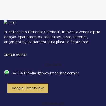
Imobiliária em Balneário Camboriú. Imóveis à venda e para
locação. Apartamentos, coberturas, casas, terrenos,
lançamentos, apartamentos na planta e frente mar.
Avenida Atlantica, 1724, 88330-012, Centro, Balneário Camboriú, Santa
Catarina, Brasil
CRECI: 5973J
Contato
47 992115561
raul@wowimobiliaria.com.br
Google StreetView
Localização