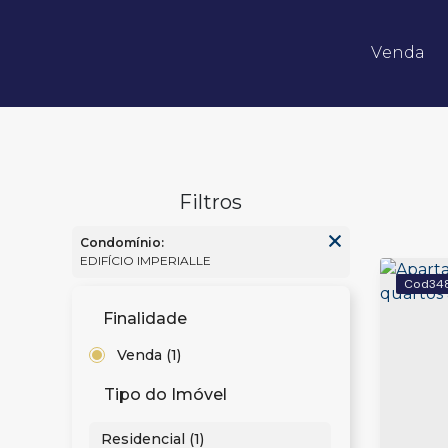
Venda
Apartamentos 02 Dorm.
Apartamentos 03 Dorm.
Apartamentos 04 Dorm. ou +
Apartamentos Alto Padrão
Apartamentos Quadra Mar
Apartamentos Frente Mar
Condomínio:
EDIFÍCIO IMPERIALLE
34
Finalidade
Venda (1)
Tipo do Imóvel
Residencial (1)