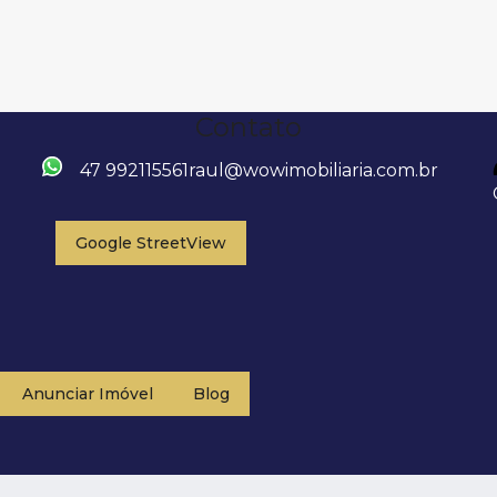
Contato
47 992115561
raul@wowimobiliaria.com.br
Google StreetView
Anunciar Imóvel
Blog