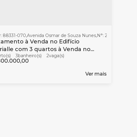
: 88331-070
,
Avenida Osmar de Souza Nunes
,
N°:
260
,
Pioneiros
amento à Venda no Edifício
ialle com 3 quartos à Venda no
3
banheiro(s)
2
iros em Balneário Camboriú
800.000,00
Ver mais