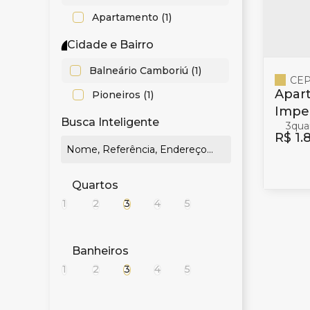
Apartamento (1)
Cidade e Bairro
Balneário Camboriú (1)
CEP
Apart
Pioneiros (1)
Imper
Busca Inteligente
3
Pione
R$
1.
Quartos
1
2
3
4
5
Banheiros
1
2
3
4
5