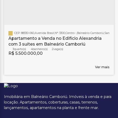
CEP: 88330-060
,
Avenida Brasil
,
N°:
3300
,
Centro
,
Balneário Camboriú
,
Santa Cat
Apartamento a Venda no Edifício Alexandria
com 3 suítes em Balneário Camboriú
3
4
banheiro(s)
2
R$
5.500.000,00
Ver mais
Imobiliária em Balneário Camboriú. Imóveis à venda e para
locação. Apartamentos, coberturas, casas, terrenos,
lançamentos, apartamentos na planta e frente mar.