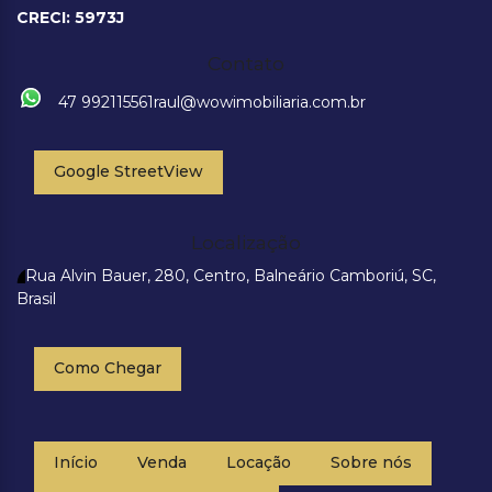
CRECI: 5973J
Contato
47 992115561
raul@wowimobiliaria.com.br
Google StreetView
Localização
Rua Alvin Bauer
,
280
,
Centro
,
Balneário Camboriú
,
SC
,
Brasil
Como Chegar
Início
Venda
Locação
Sobre nós