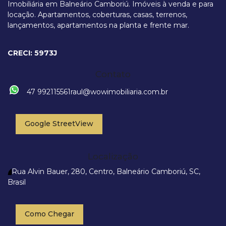
Imobiliária em Balneário Camboriú. Imóveis à venda e para
locação. Apartamentos, coberturas, casas, terrenos,
lançamentos, apartamentos na planta e frente mar.
CRECI: 5973J
Contato
47 992115561
raul@wowimobiliaria.com.br
Google StreetView
Localização
Rua Alvin Bauer
,
280
,
Centro
,
Balneário Camboriú
,
SC
,
Brasil
Como Chegar