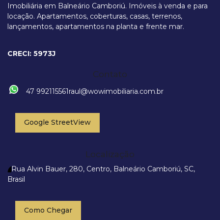
Imobiliária em Balneário Camboriú. Imóveis à venda e para
locação. Apartamentos, coberturas, casas, terrenos,
lançamentos, apartamentos na planta e frente mar.
CRECI: 5973J
Contato
47 992115561
raul@wowimobiliaria.com.br
Google StreetView
Localização
Rua Alvin Bauer
,
280
,
Centro
,
Balneário Camboriú
,
SC
,
Brasil
Como Chegar