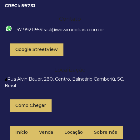
CRECI: 5973J
Contato
47 992115561
raul@wowimobiliaria.com.br
Google StreetView
Localização
Rua Alvin Bauer
,
280
,
Centro
,
Balneário Camboriú
,
SC
,
Brasil
Como Chegar
Início
Venda
Locação
Sobre nós