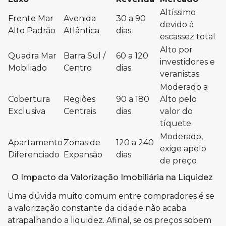
Altíssimo
Frente Mar
Avenida
30 a 90
devido à
Alto Padrão
Atlântica
dias
escassez total
Alto por
Quadra Mar
Barra Sul /
60 a 120
investidores e
Mobiliado
Centro
dias
veranistas
Moderado a
Cobertura
Regiões
90 a 180
Alto pelo
Exclusiva
Centrais
dias
valor do
tíquete
Moderado,
Apartamento
Zonas de
120 a 240
exige apelo
Diferenciado
Expansão
dias
de preço
O Impacto da Valorização Imobiliária na Liquidez
Uma dúvida muito comum entre compradores é se
a valorização constante da cidade não acaba
atrapalhando a liquidez. Afinal, se os preços sobem