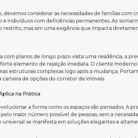
 devemos considerar as necessidades de famílias com c
o e indivíduos com deficiências permanentes. Ao somarm
 restrito, mas sim uma exigência que impacta diretame
m planos de longo prazo visita uma residência, a pres
 forte elemento de rejeição imediata. O cliente moder
rmas estruturais complexas logo após a mudança. Portant
carteira de opções do corretor de imóveis.
plica na Prática
evolucionar a forma como os espaços são pensados. A pr
s pelo maior número possível de pessoas, sem a necessid
o universal se manifesta em soluções elegantes e altame