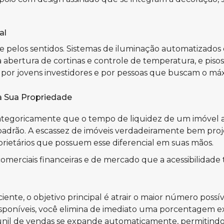
al
 e pelos sentidos. Sistemas de iluminação automatizados
 abertura de cortinas e controle de temperatura, e pis
s por jovens investidores e por pessoas que buscam o máx
a Sua Propriedade
categoricamente que o tempo de liquidez de um imóvel 
rão. A escassez de imóveis verdadeiramente bem projeta
prietários que possuem esse diferencial em suas mãos.
erciais financeiras e de mercado que a acessibilidade tr
ente, o objetivo principal é atrair o maior número possíve
ransponíveis, você elimina de imediato uma porcentagem
funil de vendas se expande automaticamente, permitindo q