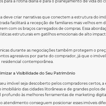
icos para a rotina diária e para o planejamento de vida do
ta deve criar narrativas que conectem a estrutura do imó
da facilitará a recepção de familiares mais velhos em 
iverem com os braços carregados de compras. Essa abord
rísticas estruturais em gatilhos emocionais de alto impa
 técnicas durante as negociações também protegem o preç
tos agressivos por parte do comprador, já que o imóvel 
a residencial contemporânea.
imizar a Visibilidade do Seu Patrimônio
 seu imóvel seja descoberto pelos compradores certos, a 
imobiliário das cidades litorâneas e de grandes polos d
profundo às melhores ferramentas de marketing digital
no atendimento conseguem posicionar esses imóveis difere