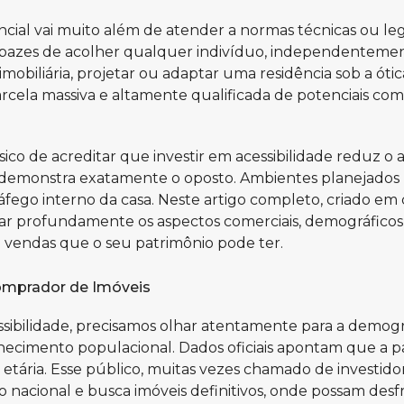
ncial vai muito além de atender a normas técnicas ou legi
capazes de acolher qualquer indivíduo, independentemen
iliária, projetar ou adaptar uma residência sob a ótica 
rcela massiva e altamente qualificada de potenciais co
ico de acreditar que investir em acessibilidade reduz o a
demonstra exatamente o oposto. Ambientes planejados pa
áfego interno da casa. Neste artigo completo, criado e
alisar profundamente os aspectos comerciais, demográfi
de vendas que o seu patrimônio pode ter.
Comprador de Imóveis
bilidade, precisamos olhar atentamente para a demograf
ecimento populacional. Dados oficiais apontam que a pa
 etária. Esse público, muitas vezes chamado de investido
ivo nacional e busca imóveis definitivos, onde possam de