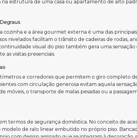
na estrutura de uma casa ou apartamento de alto padrã
 Degraus
r, a cozinha e a área gourmet externa é uma das principa
sos nivelados facilitam o trânsito de cadeiras de rodas, 
 continuidade visual do piso também gera uma sensação d
e as visitas presenciais.
as
entímetros e corredores que permitem o giro completo d
ientes com circulação generosa evitam aquela sensação 
 de móveis, o transporte de malas pesadas ou a passag
m termos de segurança doméstica. No conceito de acessib
 modelo de ralo linear embutido no próprio piso. Bancada
apoio com design assinado que se integram à decoração, s