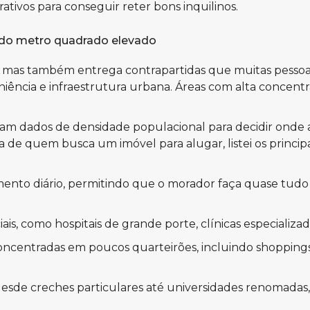
ativos para conseguir reter bons inquilinos.
o do metro quadrado elevado
mas também entrega contrapartidas que muitas pessoas
eniência e infraestrutura urbana. Áreas com alta conce
zam dados de densidade populacional para decidir onde ab
 de quem busca um imóvel para alugar, listei os princi
nto diário, permitindo que o morador faça quase tudo a
is, como hospitais de grande porte, clínicas especializad
ncentradas em poucos quarteirões, incluindo shoppings,
desde creches particulares até universidades renomadas, f