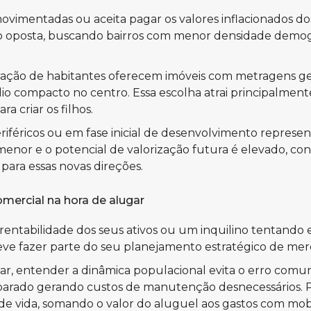
imentadas ou aceita pagar os valores inflacionados do
 oposta, buscando bairros com menor densidade demográ
ação de habitantes oferecem imóveis com metragens gen
 compacto no centro. Essa escolha atrai principalmente f
a criar os filhos.
os periféricos ou em fase inicial de desenvolvimento rep
menor e o potencial de valorização futura é elevado, co
ara essas novas direções.
mercial na hora de alugar
rentabilidade dos seus ativos ou um inquilino tentando 
eve fazer parte do seu planejamento estratégico de mer
r, entender a dinâmica populacional evita o erro comum 
e parado gerando custos de manutenção desnecessários.
al de vida, somando o valor do aluguel aos gastos com 