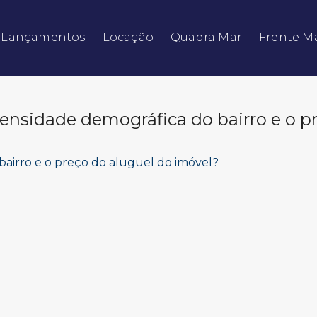
Lançamentos
Locação
Quadra Mar
Frente M
Residencial e Comercial
Armazém / Galpão / Garagem
 densidade demográfica do bairro e o p