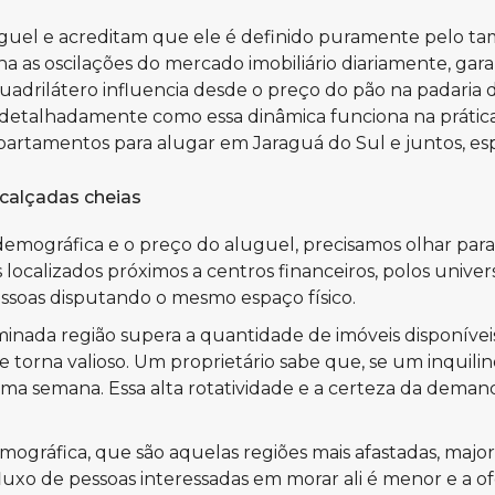
uguel e acreditam que ele é definido puramente pelo t
as oscilações do mercado imobiliário diariamente, gara
adrilátero influencia desde o preço do pão na padaria 
 detalhadamente como essa dinâmica funciona na prátic
partamentos para alugar em Jaraguá do Sul
e juntos, es
 calçadas cheias
mográfica e o preço do aluguel, precisamos olhar para a
calizados próximos a centros financeiros, polos univers
essoas disputando o mesmo espaço físico.
ada região supera a quantidade de imóveis disponíveis
orna valioso. Um proprietário sabe que, se um inquilino
ma semana. Essa alta rotatividade e a certeza da deman
mográfica, que são aquelas regiões mais afastadas, majo
luxo de pessoas interessadas em morar ali é menor e a o