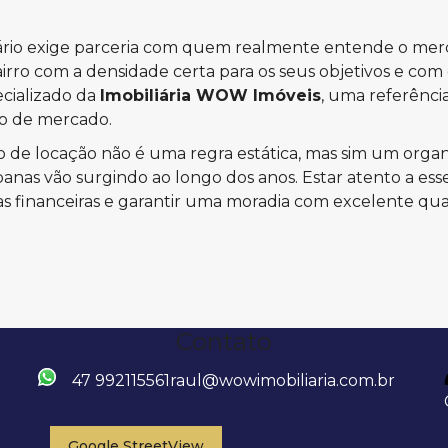
iário exige parceria com quem realmente entende o merca
bairro com a densidade certa para os seus objetivos e com 
cializado da
Imobiliária WOW Imóveis
, uma referênci
co de mercado.
 de locação não é uma regra estática, mas sim um orga
banas vão surgindo ao longo dos anos. Estar atento a e
sas financeiras e garantir uma moradia com excelente qua
Contato
47 992115561
raul@wowimobiliaria.com.br
Google StreetView