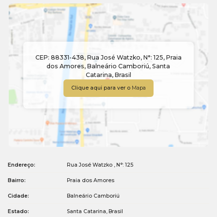
CEP: 88331-438
,
Rua José Watzko
,
N°:
125
,
Praia
dos Amores
,
Balneário Camboriú
,
Santa
Catarina
,
Brasil
Clique aqui para ver o
Mapa
Endereço:
Rua José Watzko
,
N°:
125
Bairro:
Praia dos Amores
Cidade:
Balneário Camboriú
Estado:
Santa Catarina, Brasil