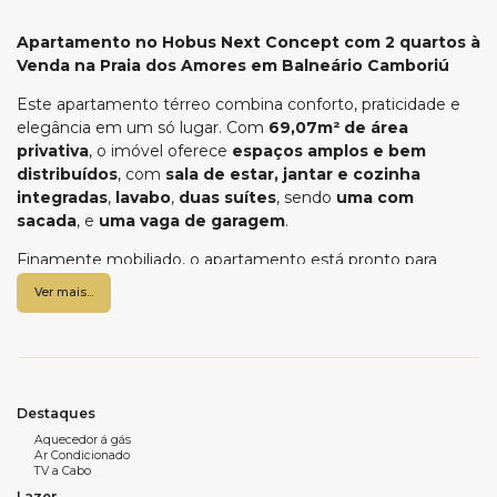
Apartamento no Hobus Next Concept com 2 quartos à
Venda na Praia dos Amores em Balneário Camboriú
Este apartamento térreo combina conforto, praticidade e
elegância em um só lugar. Com
69,07m² de área
privativa
, o imóvel oferece
espaços amplos e bem
distribuídos
, com
sala de estar, jantar e cozinha
integradas
,
lavabo
,
duas suítes
, sendo
uma com
sacada
, e
uma vaga de garagem
.
Finamente mobiliado, o apartamento está pronto para
morar, equipado com
máquina de lavar e secar
,
forno
Ver mais...
elétrico
,
micro-ondas
,
fogão cooktop
,
geladeira
frostfree
,
camas de casal
,
armários planejados nas
duas suítes
,
banheiros com armários e aquecimento
de água a gás
, além de
ar-condicionado com sistema
wi-fi
que permite automação. A entrada possui
fechadura
Destaques
eletrônica
, e o ambiente é complementado por
cortinas
Aquecedor á gás
sob medida
,
mesa com quatro cadeiras
e
Ar Condicionado
churrasqueira a carvão
. Tudo permanece no imóvel,
TV a Cabo
exceto o sofá e a TV
.
Lazer