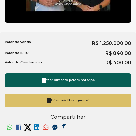
Piso Porcelanato
TV a Cabo
Acabamento em Gesso
Fechadura Eletrônica
Valor de Venda
R$
1.250.000,00
Área de Serviço
R$
840,00
Valor do IPTU
Sala para 2 Ambientes
R$
400,00
Valor do Condominio
Cozinha Americana
Atendimento pelo
WhatsApp
Características do Empreendimento:
Medidores Individuais
Dúvidas? Nós ligamos!
Portão Eletrônico
Câmeras de Segurança
Compartilhar
Gás Central