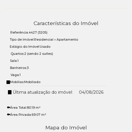
Acessibilidade para PNE
Para mais informações entre em contato com a
imobiliária
em Balneário Camboriú
, WOW Imobiliária.
Características do Imóvel
Referência:
4427
(3205)
Tipo de Imóvel:
Residencial
»
Apartamento
Estágio do Imóvel:
Usado
Quartos:
2 (sendo 2 suítes)
Sala:
1
Banheiros:
3
Vaga:
1
Mobílias:
Mobiliado
Última atualização do imóvel:
04/08/2026
Área Total:
80
.19
m²
Área Privada:
69
.07
m²
Mapa do Imóvel