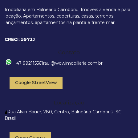
Imobiliária em Balneário Camboriú. Imóveis à venda e para
locação. Apartamentos, coberturas, casas, terrenos,
lançamentos, apartamentos na planta e frente mar.
Rua Jordânia, 199, 88338-240, Nações, Balneário Camboriú, Santa
Catarina, Brasil
CRECI: 5973J
Contato
47 992115561
raul@wowimobiliaria.com.br
Google StreetView
Localização
Rua Alvin Bauer
,
280
,
Centro
,
Balneário Camboriú
,
SC
,
Brasil
Como Chegar