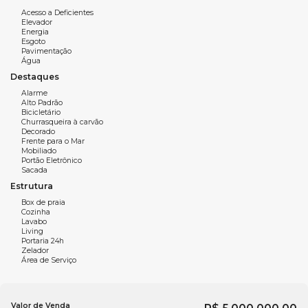
Living dois ambientes;
Acesso a Deficientes
Elevador
Energia
Lavabo;
Esgoto
Pavimentação
Sacada gourmet com churrasqueira à carvão;
Água
Destaques
2 vagas de garagem.
Alarme
Alto Padrão
Bicicletário
Churrasqueira à carvão
Características do empreendimento:
Decorado
Frente para o Mar
Mobiliado
Salão para eventos;
Portão Eletrônico
Sacada
Sala de jogos;
Estrutura
Piscina;
Box de praia
Cozinha
Lavabo
Sauna;
Living
Portaria 24h
Spa;
Zelador
Área de Serviço
Espaço gourmet;
Cinema;
Valor de Venda