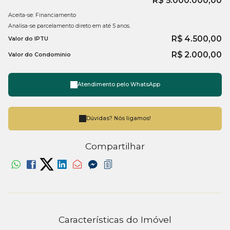
R$
5.000.000,00
Espaço fitness;
Aceita-se: Financiamento
Analisa-se parcelamento direto em até 5 anos.
Playground;
R$
4.500,00
Valor do IPTU
Brinquedoteca;
R$
2.000,00
Valor do Condominio
Quiosque;
Bicicletário.
Atendimento pelo
WhatsApp
Para mais informações entre em contato com a
imobiliária
Dúvidas? Nós ligamos!
em Balneário Camboriú
, WOW Imobiliária.
Compartilhar
Características do Imóvel