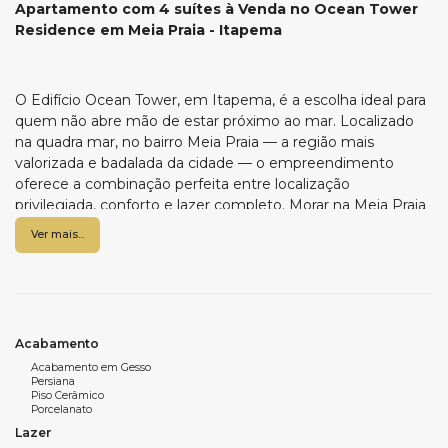
Apartamento com 4 suítes à Venda no Ocean Tower
Residence em Meia Praia - Itapema
O Edifício Ocean Tower, em Itapema, é a escolha ideal para
quem não abre mão de estar próximo ao mar. Localizado
na quadra mar, no bairro Meia Praia — a região mais
valorizada e badalada da cidade — o empreendimento
oferece a combinação perfeita entre localização
privilegiada, conforto e lazer completo. Morar na Meia Praia
é estar cercado por uma infraestrutura completa, com
Ver mais...
mercados, farmácias, lojas, bares e restaurantes que tornam
o dia a dia mais prático e agradável. E com a praia a poucos
passos de casa, as opções de lazer se multiplicam,
proporcionando qualidade de vida e momentos
inesquecíveis em família.
Acabamento
Para quem prefere aproveitar o tempo sem sair do
Acabamento em Gesso
Persiana
condomínio, o Ocean Tower oferece uma estrutura de lazer
Piso Cerâmico
completa, com salão para eventos, sala de jogos, piscina,
Porcelanato
sauna, spa, espaço gourmet, cinema, espaço fitness,
Lazer