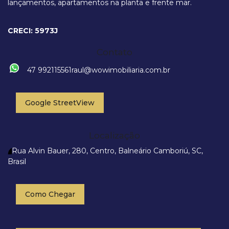
lançamentos, apartamentos na planta e frente mar.
Rua 267, 55, 88220-000, Meia Praia, Itapema, Santa Catarina, Brasil
CRECI: 5973J
Contato
47 992115561
raul@wowimobiliaria.com.br
Google StreetView
Localização
Rua Alvin Bauer
,
280
,
Centro
,
Balneário Camboriú
,
SC
,
Brasil
Como Chegar