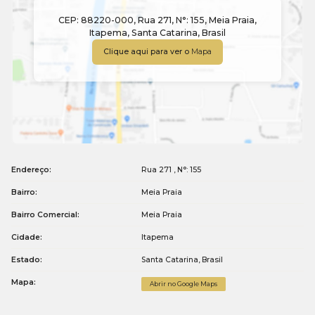
CEP: 88220-000
,
Rua 271
,
N°:
155
,
Meia Praia
,
Itapema
,
Santa Catarina
,
Brasil
Clique aqui para ver o
Mapa
Endereço:
Rua 271
,
N°:
155
Bairro:
Meia Praia
Bairro Comercial:
Meia Praia
Cidade:
Itapema
Estado:
Santa Catarina, Brasil
Mapa:
Abrir no Google Maps