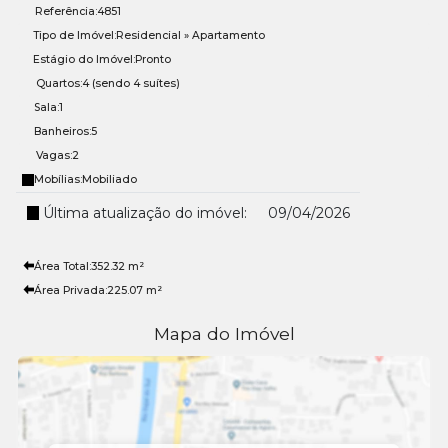
Referência:
4851
Tipo de Imóvel:
Residencial
»
Apartamento
Estágio do Imóvel:
Pronto
Quartos:
4 (sendo 4 suítes)
Sala:
1
Banheiros:
5
Vagas:
2
Mobílias:
Mobiliado
Última atualização do imóvel:
09/04/2026
Área Total:
352
.32
m²
Área Privada:
225
.07
m²
Mapa do Imóvel