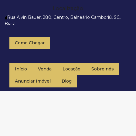
Localização
Rua Alvin Bauer
,
280
,
Centro
,
Balneário Camboriú
,
SC
,
Brasil
Como Chegar
Início
Venda
Locação
Sobre nós
Anunciar Imóvel
Blog