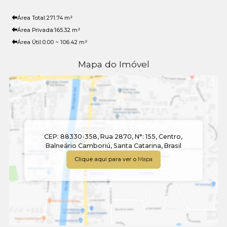
Área Total:
271
.74
m²
Área Privada:
165
.32
m²
Área Útil:
0
.00
~ 106
.42
m²
Mapa do Imóvel
CEP: 88330-358
,
Rua 2870
,
N°:
155
,
Centro
,
Balneário Camboriú
,
Santa Catarina
,
Brasil
Clique aqui para ver o
Mapa