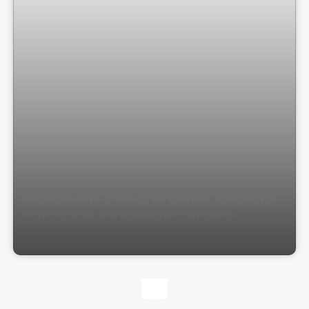
Apartamento a Venda no Edifício Alexandria
com 3 suítes em Balneário Camboriú