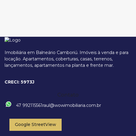
Imobiliária em Balneário Camboriú. Imóveis à venda e para
locação. Apartamentos, coberturas, casas, terrenos,
lançamentos, apartamentos na planta e frente mar.
Avenida Brasil, 3300, 88330-060, Centro, Balneário Camboriú, Santa
Catarina, Brasil
CRECI: 5973J
Contato
47 992115561
raul@wowimobiliaria.com.br
Google StreetView