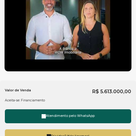
Sala de games
Sala de jogos
Salão de festas
Sauna
Spa
Fale com a WOW
imobiliária em Balneário Camboriú
e
saiba mais.
Valor de Venda
R$
5.613.000,00
Aceita-se: Financiamento
Atendimento pelo
WhatsApp