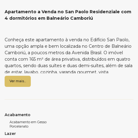
Apartamento a Venda no San Paolo Residenziale com
4 dormitórios em Balneário Camboriú
Conheça este apartamento à venda no Edifício San Paolo,
uma opção ampla e bem localizada no Centro de Balneário
Camboriú, a poucos metros da Avenida Brasil. O imóvel
conta com 165 m² de área privativa, distribuídos em quatro
quartos, sendo duas suítes e duas demi-suítes, além de sala
de estar, lavabo, cozinha, varanda gourmet, vista
panorâmica e três vagas de garagem. O edifício é de alto
Ver mais...
padrão, com hall de entrada decorado, elevadores, guarita
24 horas e uma área de lazer completa para oferecer
conforto e praticidade no dia a dia. Para mais informações,
entre em contato com a Imobiliária Wow e agende uma
visita.
Acabamento
Acabamento em Gesso
Porcelanato
Características do apartamento:
Lazer