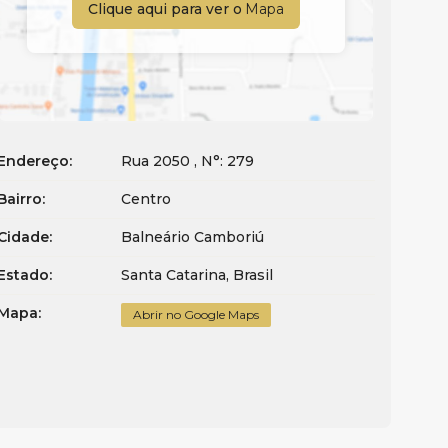
Clique aqui para ver o
Mapa
Endereço:
Rua 2050
,
N°:
279
Bairro:
Centro
Cidade:
Balneário Camboriú
Estado:
Santa Catarina, Brasil
Mapa:
Abrir no Google Maps