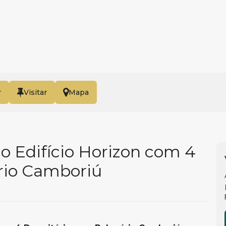
r
Mapa
 Edifício Horizon com 4
rio Camboriú