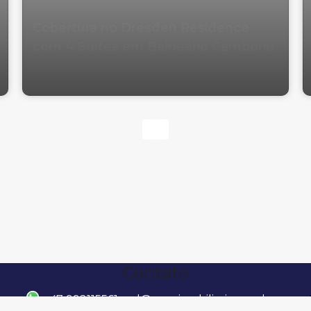
Cobertura no Dresden Residence
com 4 Suítes em Balneário Camboriú
Contato
47 992115561
raul@wowimobiliaria.com.br
Rua 600, 140, 88330-630, Centro, Balneário