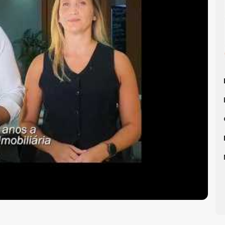
lneário Camboriú
, WOW Imobiliária.