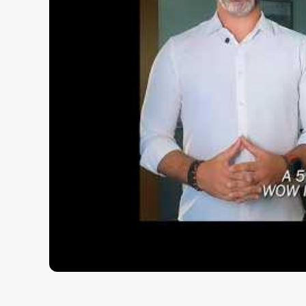
Fitness
Garden Lounge
Quadra Poliesportiva
Playground
Quiosque
Sala de Jogos
Brinquedoteca
Salão de Festas
Para saber mais fale com a
imobiliária em Ba