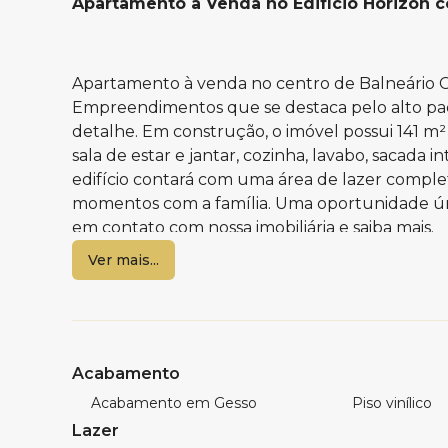
Apartamento a Venda no Edifício Horizon 
Apartamento à venda no centro de Balneári
Empreendimentos que se destaca pelo alto pa
detalhe. Em construção, o imóvel possui 141 m² 
sala de estar e jantar, cozinha, lavabo, sacada 
edifício contará com uma área de lazer complet
momentos com a família. Uma oportunidade úni
em contato com nossa imobiliária e saiba mais.
Ver mais...
Característica do imóvel:
4 Dormitórios sendo 2 suítes
141 m² de área privativa
Living amplo
Acabamento
Sacada integrada
Acabamento em Gesso
Piso vinílico
Lavabo
Lazer
Cozinha