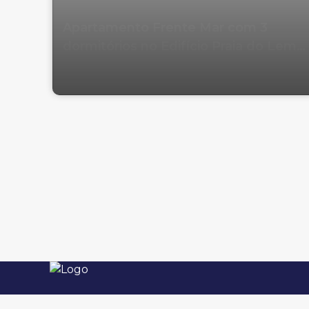
Apartamento Frente Mar com 3
dormitórios no Edifício Praia do Leme
em Balneário Camboriú
Imobiliária em Balneário Camboriú. Imóveis à
Avenida Atlântica, 3880, 88330-024, Centro,