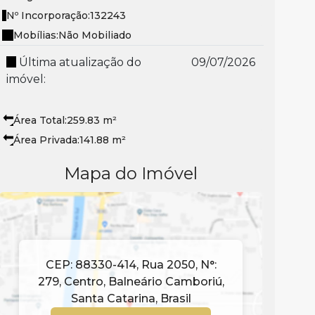
Nº Incorporação:
132243
Mobílias:
Não Mobiliado
Última atualização do
09/07/2026
imóvel:
Área Total:
259
.83
m²
Área Privada:
141
.88
m²
Mapa do Imóvel
CEP: 88330-414
,
Rua 2050
,
N°:
279
,
Centro
,
Balneário Camboriú
,
Santa Catarina
,
Brasil