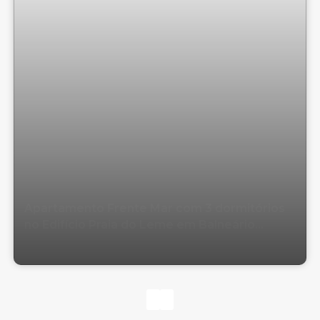
Apartamento Frente Mar com 3 dormitórios
no Edifício Praia do Leme em Balneário
Camboriú