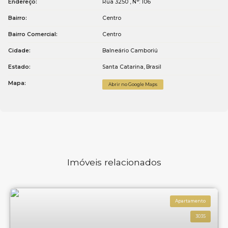
Endereço:
Rua 3250
,
N°:
106
Para mais informações entre em contato com a
imobiliária
Bairro:
Centro
em Balneário Camboriú
, WOW Imobiliária.
Bairro Comercial:
Centro
Cidade:
Balneário Camboriú
Estado:
Santa Catarina, Brasil
Mapa:
Abrir no Google Maps
Imóveis relacionados
Apartamento
3035