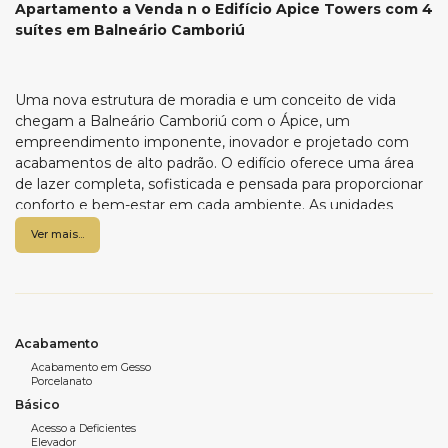
Apartamento a Venda n o Edifício Apice Towers com 4
suítes em Balneário Camboriú
Uma nova estrutura de moradia e um conceito de vida
chegam a Balneário Camboriú com o Ápice, um
empreendimento imponente, inovador e projetado com
acabamentos de alto padrão. O edifício oferece uma área
de lazer completa, sofisticada e pensada para proporcionar
conforto e bem-estar em cada ambiente. As unidades
contam com 197.13 m² de área privativa, distribuídos em 04
Ver mais...
suítes, sala de estar e jantar, cozinha, lavabo, área de serviço
e 02 vagas de garagem. Localizado em uma região
estratégica, o Ápice garante praticidade e fácil acesso ao
que você precisa no dia a dia. Para mais informações, fale
com um de nossos corretores ou visite a nossa imobiliária.
Acabamento
Acabamento em Gesso
Porcelanato
Característica do empreendimento:
Básico
2 Torres
Acesso a Deficientes
55 pavimentos
Elevador