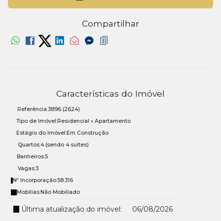
Piscina térmica
Compartilhar
Playground
Pub
Rooftop
Sala de games
Características do Imóvel
Sala de jogos
Referência:
3896
(2624)
Sala de Reunião
Tipo de Imóvel:
Residencial
»
Apartamento
Salão de festas
Estágio do Imóvel:
Em Construção
Sauna
Quartos:
4 (sendo 4 suítes)
Banheiros:
5
Solarium
Vagas:
3
Spa
Nº Incorporação:
58.316
Mobílias:
Não Mobiliado
Espaço Pet
Última atualização do imóvel:
06/08/2026
Pista de Boliche