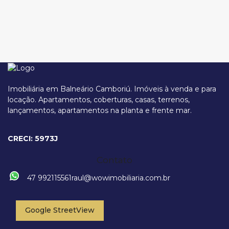
Imobiliária em Balneário Camboriú. Imóveis à venda e para
locação. Apartamentos, coberturas, casas, terrenos,
lançamentos, apartamentos na planta e frente mar.
Avenida Atlântica, 3880, 88330-024, Centro, Balneário Camboriú,
Santa Catarina, Brasil
CRECI: 5973J
Contato
47 992115561
raul@wowimobiliaria.com.br
Google StreetView