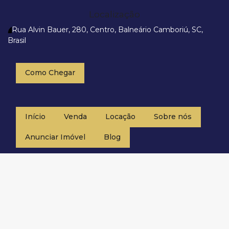
Localização
Rua Alvin Bauer
,
280
,
Centro
,
Balneário Camboriú
,
SC
,
Brasil
Como Chegar
Início
Venda
Locação
Sobre nós
Anunciar Imóvel
Blog