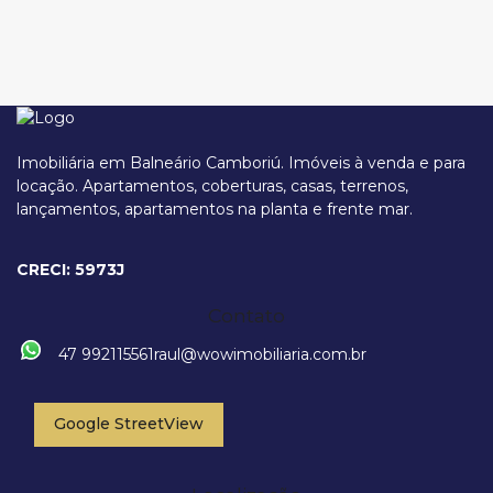
Imobiliária em Balneário Camboriú. Imóveis à venda e para
locação. Apartamentos, coberturas, casas, terrenos,
lançamentos, apartamentos na planta e frente mar.
Rua 2000, 510, 88330-462, Centro, Balneário Camboriú, Santa
Catarina, Brasil
CRECI: 5973J
Contato
47 992115561
raul@wowimobiliaria.com.br
Google StreetView