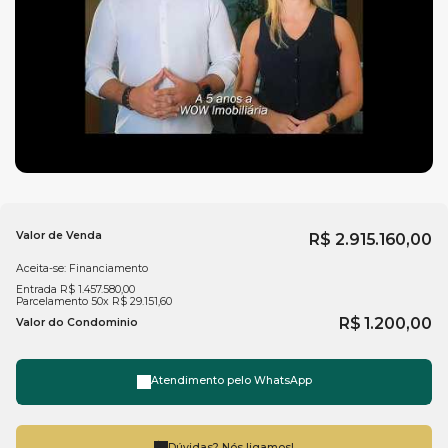
Espaço Kids
Espaço gourmet
Salão de festas
Gazebo
Entre em contato com a WOW
imobiliária em Balneário
Camboriú
e saiba mais.
Valor de Venda
R$
2.915.160,00
Aceita-se: Financiamento
Entrada R$ 1.457.580,00
Parcelamento 50x R$ 29.151,60
R$
1.200,00
Valor do Condominio
Atendimento pelo
WhatsApp
Dúvidas? Nós ligamos!