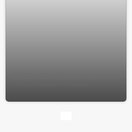
Apartamento no Exuberance Residence com
3 suítes em Balneário Camboriu