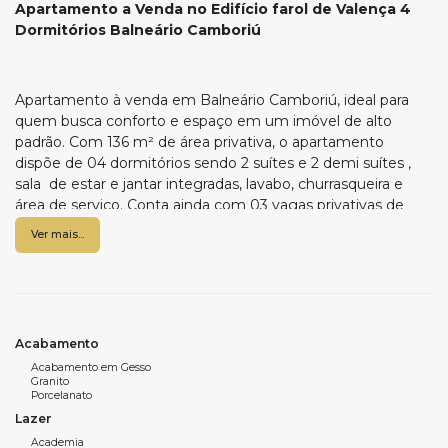
Apartamento a Venda no Edifício farol de Valença 4
Dormitórios Balneário Camboriú
Apartamento à venda em Balneário Camboriú, ideal para
quem busca conforto e espaço em um imóvel de alto
padrão. Com 136 m² de área privativa, o apartamento
dispõe de 04 dormitórios sendo 2 suítes e 2 demi suítes ,
sala de estar e jantar integradas, lavabo, churrasqueira e
área de serviço. Conta ainda com 03 vagas privativas de
garagem, garantindo mais praticidade no dia a dia. O edifício
Ver mais...
oferece uma área de lazer completa, perfeita para
momentos de descanso e diversão com a família e amigos.
Há diferentes opções de plantas disponíveis. Visite a Wow
Imobiliária e conheça todos os detalhes deste excelente
empreendimento.
Acabamento
Acabamento em Gesso
Granito
Porcelanato
Características do apartamento:
Lazer
• 4 dormitórios sendo 2 suítes e 2 demi suítes
Academia