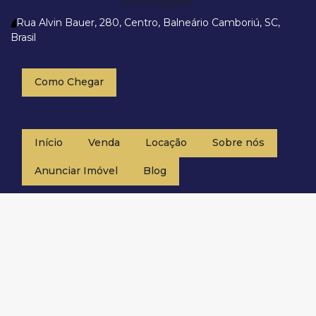
Localização
Rua Alvin Bauer
,
280
,
Centro
,
Balneário Camboriú
,
SC
,
Brasil
Como Chegar
Início
Venda
Locação
Sobre nós
Anunciar Imóvel
Blog