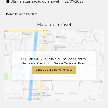
Última atualização do imóvel:
22/07/2026
Área Privada:
136
.20
m²
Mapa do Imóvel
CEP: 88330-293
,
Rua 3130
,
N°:
229
,
Centro
,
Balneário Camboriú
,
Santa Catarina
,
Brasil
Clique aqui para ver o
Mapa