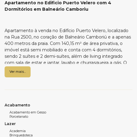
Apartamento no Edificio Puerto Velero com 4
Dormitórios em Balneário Camboriu
Apartamento à venda no Edifício Puerto Velero, localizado
na Rua 2500, no coração de Balneário Camboriú e a apenas
400 metros da praia. Com 140,15 m² de área privativa, o
imóvel está semi mobiliado e conta com 4 dormitórios,
sendo 2 suítes e 2 demi-suítes, além de living integrado
com sala de estar e jantar, lavabo e churrasqueira a gás. O
apartamento possui acabamentos de alto padrão,
Ver mais...
infraestrutura para ar-condicionado, aspiração central, pré-
automação, persianas rolantes e detalhes em gesso.
Dispõe ainda de 3 vagas de garagem. O empreendimento
oferece uma área de lazer completa, com piscina, salão de
festas com espaço gourmet, sala de jogos, home cinema,
Acabamento
academia, sauna, playground, brinquedoteca e sistema de
Acabamento em Gesso
reaproveitamento de águas pluviais. Entre em contato com
Porcelanato
a WOW Imobiliária e agende sua visita para conhecer essa
Lazer
excelente oportunidade no centro de Balneário Camboriú.
Academia
Brinquedoteca