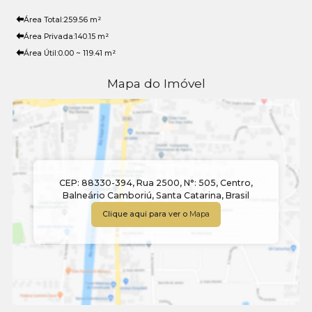
Área Total:
259
.56
m²
Área Privada:
140
.15
m²
Área Útil:
0
.00
~ 119
.41
m²
Mapa do Imóvel
CEP: 88330-394
,
Rua 2500
,
N°:
505
,
Centro
,
Balneário Camboriú
,
Santa Catarina
,
Brasil
Clique aqui para ver o
Mapa