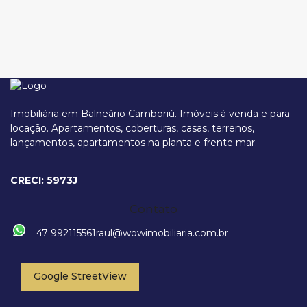
Imobiliária em Balneário Camboriú. Imóveis à venda e para
locação. Apartamentos, coberturas, casas, terrenos,
lançamentos, apartamentos na planta e frente mar.
Avenida Brasil, 3551, 88330-063, Centro, Balneário Camboriú, Santa
Catarina, Brasil
CRECI: 5973J
Contato
47 992115561
raul@wowimobiliaria.com.br
Google StreetView