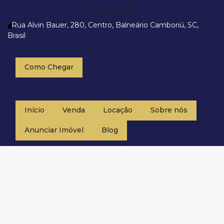
Localização
Rua Alvin Bauer
,
280
,
Centro
,
Balneário Camboriú
,
SC
,
Brasil
Como Chegar
Início
Venda
Locação
Sobre nós
Anunciar Imóvel
Blog