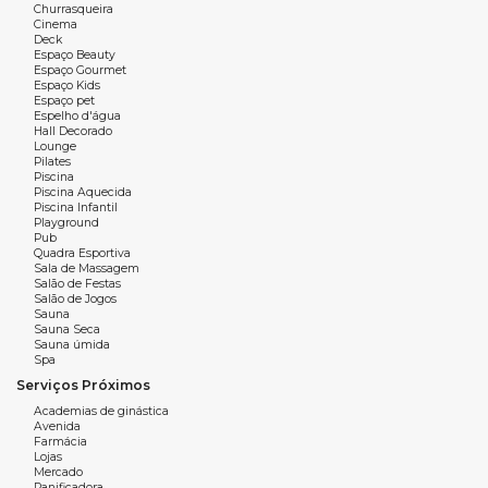
Churrasqueira
infantis, brinquedoteca, play, pomar, guesthouse, jardins de
Cinema
especiarias, lounge, wine lounge, garden lounge, academia,
Deck
Espaço Beauty
studio, sala de massagem, piscina aquecida,
Espaço Gourmet
hidromassagem e saunas seca e úmida.
Espaço Kids
Espaço pet
Espelho d'água
Situado em uma das regiões mais privilegiadas da Barra Sul,
Hall Decorado
oferece conforto, exclusividade e praticidade em um dos
Lounge
Pilates
melhores endereços da cidade. Fale agora com um dos
Piscina
corretores da Wow Imobiliária para mais informações e
Piscina Aquecida
Piscina Infantil
agende sua visita.
Playground
Pub
Quadra Esportiva
Sala de Massagem
Salão de Festas
Características do apartamento:
Salão de Jogos
4 suítes
Sauna
Sauna Seca
232,15 m² de área privativa
Sauna úmida
Sala de estar e jantar
Spa
Cozinha
Serviços Próximos
Área de serviço
Academias de ginástica
Sacada
Avenida
Farmácia
Lavabo
Lojas
Varanda com Churrasqueira
Mercado
Panificadora