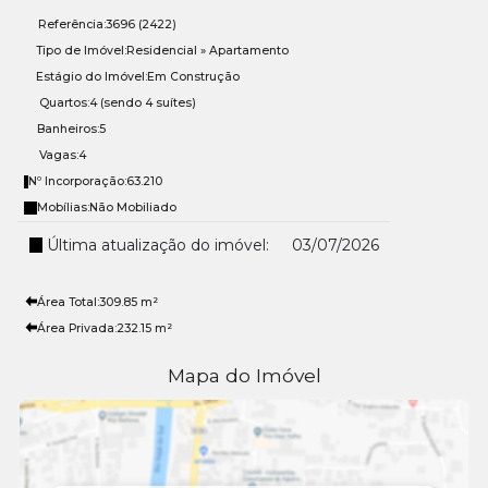
Referência:
3696
(2422)
Tipo de Imóvel:
Residencial
»
Apartamento
Estágio do Imóvel:
Em Construção
Quartos:
4 (sendo 4 suítes)
Banheiros:
5
Vagas:
4
Nº Incorporação:
63.210
Mobílias:
Não Mobiliado
Última atualização do imóvel:
03/07/2026
Área Total:
309
.85
m²
Área Privada:
232
.15
m²
Mapa do Imóvel