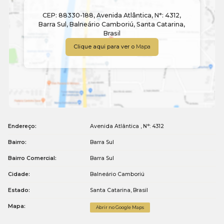
CEP: 88330-188
,
Avenida Atlântica
,
N°:
4312
,
Barra Sul
,
Balneário Camboriú
,
Santa Catarina
,
Brasil
Clique aqui para ver o
Mapa
Endereço:
Avenida Atlântica
,
N°:
4312
Bairro:
Barra Sul
Bairro Comercial:
Barra Sul
Cidade:
Balneário Camboriú
Estado:
Santa Catarina, Brasil
Mapa:
Abrir no Google Maps