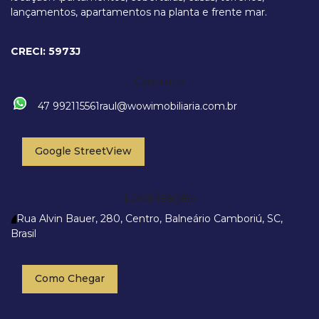
lançamentos, apartamentos na planta e frente mar.
Avenida Atlantica, 1724, 88330-012, Centro, Balneário Camboriú, Santa
Catarina, Brasil
CRECI: 5973J
Contato
47 992115561
raul@wowimobiliaria.com.br
Google StreetView
Localização
Rua Alvin Bauer
,
280
,
Centro
,
Balneário Camboriú
,
SC
,
Brasil
Como Chegar