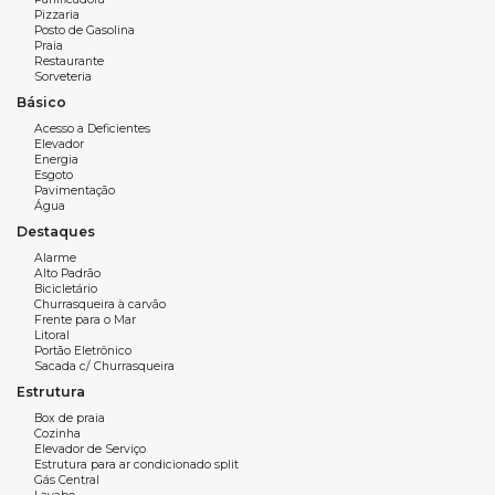
4 vagas de garagem
Pizzaria
Posto de Gasolina
Praia
Características do Empreendimento:
Restaurante
Poolholse
Sorveteria
The pool
Básico
Garden gourmet
Acesso a Deficientes
Elevador
Mini market
Energia
Office
Esgoto
Pavimentação
Teens club
Água
Wine club
Destaques
Quadra de pádel
Alarme
Festas infantil
Alto Padrão
Brinquedoteca
Bicicletário
Churrasqueira à carvão
Play, pomar
Frente para o Mar
Guesthouse
Litoral
Portão Eletrônico
Jardins de especiarias
Sacada c/ Churrasqueira
Lounge
Estrutura
Wine lounge
Box de praia
Garden lounge,
Cozinha
Academia
Elevador de Serviço
Estrutura para ar condicionado split
Studio
Gás Central