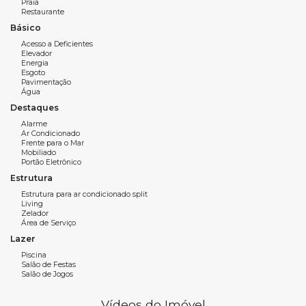
Praia
Restaurante
3 dormitórios sendo 1 suíte
Básico
1 vaga privativa
166m² de área total
Acesso a Deficientes
Elevador
Mobiliado
Energia
Esgoto
Pavimentação
Água
Características do empreendimento:
Destaques
Sala de Jogos
Alarme
Salão de festas
Ar Condicionado
Frente para o Mar
Piscina
Mobiliado
Portão eletrônico
Portão Eletrônico
Entrada para banhistas
Estrutura
Hall decorado
Estrutura para ar condicionado split
Living
Zelador
Área de Serviço
Lazer
Fale com a
imobiliária WOW Imóveis em Balneário
Camboriú
e saiba mais.
Piscina
Salão de Festas
Salão de Jogos
Vídeos do Imóvel