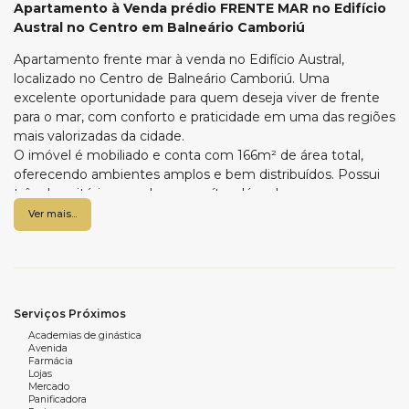
Apartamento à Venda prédio FRENTE MAR no Edifício
Austral no Centro em Balneário Camboriú
Apartamento frente mar à venda no Edifício Austral,
localizado no Centro de Balneário Camboriú. Uma
excelente oportunidade para quem deseja viver de frente
para o mar, com conforto e praticidade em uma das regiões
mais valorizadas da cidade.
O imóvel é mobiliado e conta com 166m² de área total,
oferecendo ambientes amplos e bem distribuídos. Possui
três dormitórios, sendo uma suíte, além de espaços
planejados para proporcionar conforto no dia a dia. O
Ver mais...
apartamento dispõe ainda de uma vaga de garagem
privativa.
O empreendimento oferece estrutura de lazer e
comodidade com piscina, salão de festas, sala de jogos,
entrada exclusiva para banhistas, hall decorado e portão
Serviços Próximos
eletrônico, garantindo mais segurança e praticidade aos
Academias de ginástica
moradores.
Avenida
Farmácia
Lojas
Mercado
Características do imóvel:
Panificadora