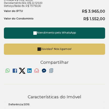
Entrada R$ 1.032.500,00
Parcelamento 60x R$ 22.125,00
Reforço/Balão 8x R$ 73.750,00
R$
3.965,00
Valor do IPTU
R$
1.552,00
Valor do Condominio
Atendimento pelo
WhatsApp
Dúvidas? Nós ligamos!
Compartilhar
Características do Imóvel
Referência:
5016