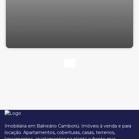
Apartamento no Exuberance Residence com
3 suítes em Balneário Camboriu
Imobiliária em Balneário Camboriú. Imóveis à venda e para
locação. Apartamentos, coberturas, casas, terrenos,
lançamentos, apartamentos na planta e frente mar.