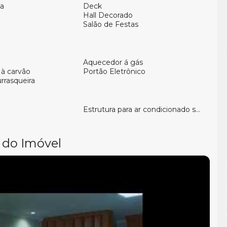
quem busca qualidade de vida, modernidade e
a
Deck
Hall Decorado
Salão de Festas
Aquecedor á gás
 à carvão
Portão Eletrônico
rrasqueira
Estrutura para ar condicionado split
 do Imóvel