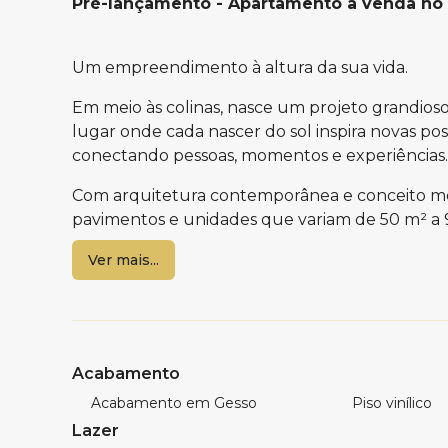
Pré-lançamento - Apartamento à venda no A
Um empreendimento à altura da sua vida.
Em meio às colinas, nasce um projeto grandios
lugar onde cada nascer do sol inspira novas po
conectando pessoas, momentos e experiências.
Com arquitetura contemporânea e conceito m
pavimentos e unidades que variam de 50 m² a 
suítes. As plantas foram pensadas para proporc
Ver mais...
aproveitamento dos espaços.
As sacadas privativas com churrasqueira a car
as unidades diferenciadas duplex com pé-direi
personalidade ao projeto.
Acabamento
O lazer é um dos grandes destaques, com 20 amb
Acabamento em Gesso
Piso vinílico
criando espaços exclusivos para relaxar, se diver
Lazer