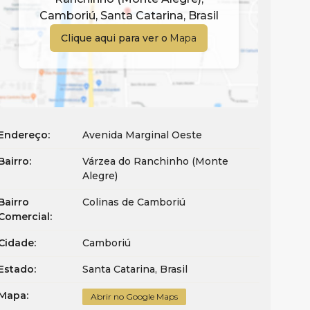
Camboriú
,
Santa Catarina
,
Brasil
Clique aqui para ver o
Mapa
Endereço:
Avenida Marginal Oeste
Bairro:
Várzea do Ranchinho (Monte
Alegre)
Bairro
Colinas de Camboriú
Comercial:
Cidade:
Camboriú
Estado:
Santa Catarina, Brasil
Mapa:
Abrir no Google Maps