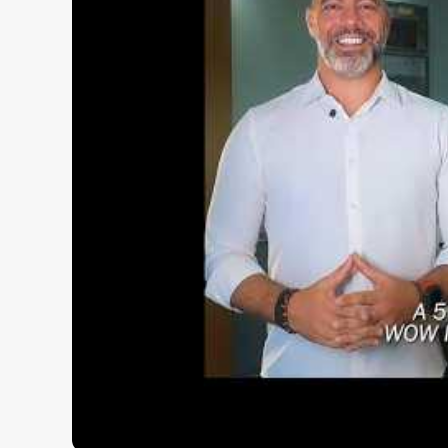
Brinquedoteca
Chef’s Kitchen
Fireplace
Playground Externo
Spa
Piscina
Quiosque Outdoor
Coworking
Sala de Reunião
Academia
Lavanderia 24h
Mercado 24h
Lava Car
Bike Scooter Station
Bicicletário
Espaço delivery
Espaço Pet