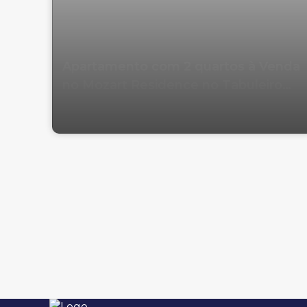
Apartamento com 2 quartos à Venda
no Mozart Residence no Tabuleiro
em Camboriú