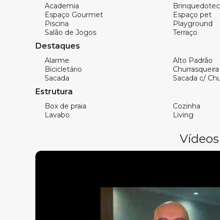
Um empreendimento completo, pensado para 
Academia
Brinquedotec
Espaço Gourmet
Espaço pet
novas possibilidades em cada detalhe.
Piscina
Playground
Salão de Jogos
Terraço
Destaques
Característica do imóvel:
Alarme
Alto Padrão
Unidades de 42 A 90m²
Bicicletário
Churrasqueira
Sacada
Sacada c/ Chu
Apartamentos de 1 a 2 suítes
Estrutura
Living
Sacada com churrasqueira à carvão
Box de praia
Cozinha
Lavabo
Living
Cozinha
Área de serviço
Vídeos
01 vaga de garagem
Característica do empreendimento:
Pub Gourmet
Salão de festas