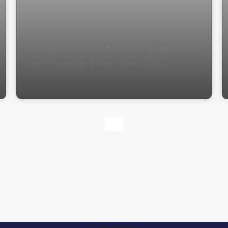
Apartamento no Reserva do Bosque
com 1 quarto à Venda no São
Francisco de Assis em Camboriú