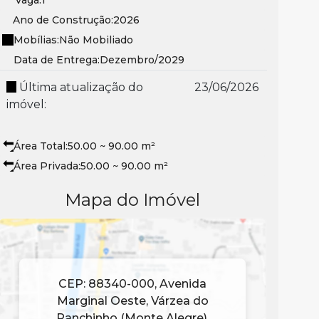
Ano de Construção:
2026
Mobílias:
Não Mobiliado
Data de Entrega:
Dezembro/2029
Última atualização do
23/06/2026
imóvel:
Área Total:
50
.00
~ 90
.00
m²
Área Privada:
50
.00
~ 90
.00
m²
Mapa do Imóvel
CEP: 88340-000
,
Avenida
Marginal Oeste
,
Várzea do
Ranchinho (Monte Alegre)
,