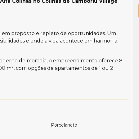
lfa Colinas no Colinas de Camboriú Village
o em propósito e repleto de oportunidades. Um
ssibilidades e onde a vida acontece em harmonia,
oderno de moradia, o empreendimento oferece 8
90 m², com opções de apartamentos de 1 ou 2
ionar funcionalidade, conforto e excelente
vão valorizam os momentos de convivência, enquanto
to duplo entregam amplitude, sofisticação e
ientes distribuídos entre o térreo e o rooftop,
Porcelanato
tir e aproveitar o melhor da vida todos os dias.