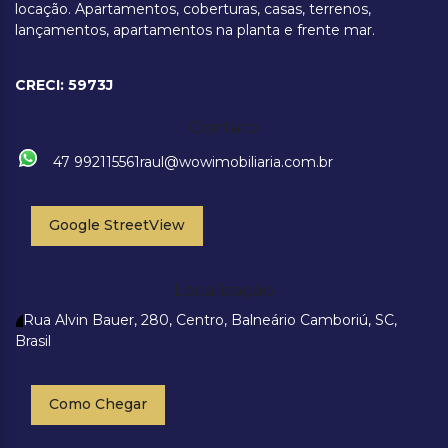
locação. Apartamentos, coberturas, casas, terrenos,
lançamentos, apartamentos na planta e frente mar.
CRECI: 5973J
Contato
47 992115561
raul@wowimobiliaria.com.br
Google StreetView
Localização
Rua Alvin Bauer
,
280
,
Centro
,
Balneário Camboriú
,
SC
,
Brasil
Como Chegar