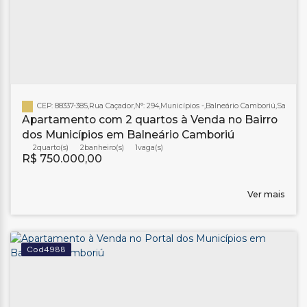
CEP: 88337-385
,
Rua Caçador
,
N°:
294
,
Municípios
,
Balneário Camboriú
,
Santa Ca
Apartamento com 2 quartos à Venda no Bairro
dos Municípios em Balneário Camboriú
2
2
banheiro(s)
1
R$
750.000,00
Ver mais
4988