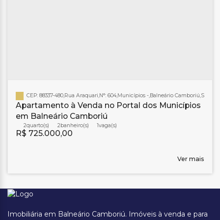
CEP: 88337-480
,
Rua Araquari
,
N°:
604
,
Municípios
,
Balneário Camboriú
,
Santa C
Apartamento à Venda no Portal dos Municípios
em Balneário Camboriú
2
2
banheiro(s)
1
R$
725.000,00
Ver mais
Imobiliária em Balneário Camboriú. Imóveis à venda e para