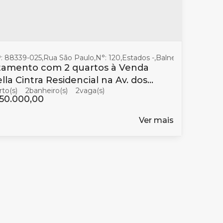
: 88339-025
,
Rua São Paulo
,
N°:
120
,
Estados
,
Balneário Cambori
tamento com 2 quartos à Venda
lla Cintra Residencial na Av. dos
2
banheiro(s)
2
dos em Balneário Camboriú
150.000,00
Ver mais