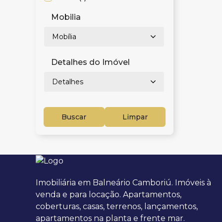
São João (1)
Mobilia
Vila Operária (3)
Itapema (4)
Mobília
Centro (1)
Meia Praia (3)
Detalhes do Imóvel
Bombinhas (1)
Detalhes
Centro (1)
Buscar
Limpar
Imobiliária em Balneário Camboriú. Imóveis à
venda e para locação. Apartamentos,
coberturas, casas, terrenos, lançamentos,
apartamentos na planta e frente mar.