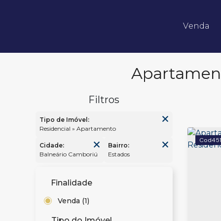
Venda
Apartamentos 02 Dorm.
Apartamentos 03 Dorm.
Apartamentos 04 Dorm. ou +
Apartamentos Alto Padrão
Apartamentos Quadra Mar
Apartamentos Frente Mar
Apartament
Tipo de Imóvel:
Residencial » Apartamento
45
Cidade:
Bairro:
Balneário Camboriú
Estados
Finalidade
Venda (1)
Tipo do Imóvel