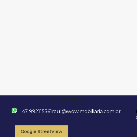
Contato
47 992115561
raul@wowimobiliaria.com.br
Google StreetView