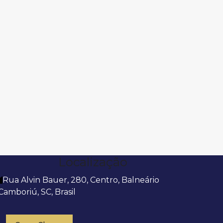
Localização
Rua Alvin Bauer
,
280
,
Centro
,
Balneário
Camboriú
,
SC
,
Brasil