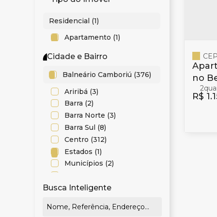
Residencial (1)
Apartamento (1)
CEP
Cidade e Bairro
Apar
Balneário Camboriú (376)
no Be
2
Esta
Ariribá (3)
R$
1.
Barra (2)
Barra Norte (3)
Barra Sul (8)
Centro (312)
Estados (1)
Municípios (2)
Nações (10)
Busca Inteligente
Nova Esperança (1)
Pioneiros (27)
Praia dos Amores (4)