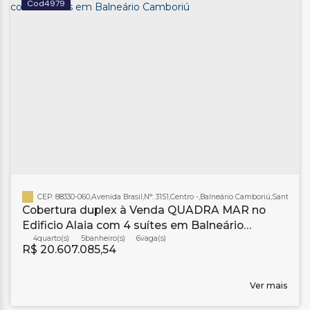
4979
CEP: 88330-060
,
Avenida Brasil
,
N°:
3151
,
Centro
,
Balneário Camboriú
,
Santa Cata
Cobertura duplex à Venda QUADRA MAR no
Edificio Alaia com 4 suítes em Balneário
Camboriú
4
5
banheiro(s)
6
R$
20.607.085,54
Ver mais