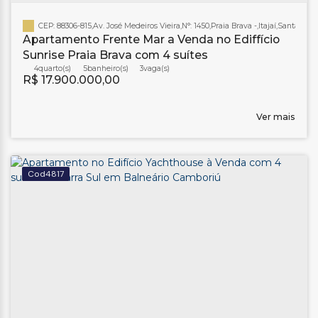
CEP: 88306-815
,
Av. José Medeiros Vieira
,
N°:
1450
,
Praia Brava
,
Itajaí
,
Santa Cata
Apartamento Frente Mar a Venda no Ediffício
Sunrise Praia Brava com 4 suítes
4
5
banheiro(s)
3
R$
17.900.000,00
Ver mais
4817