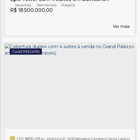
Camboriú
4
5
banheiro(s)
6
R$
18.500.000,00
Ver mais
3719
(2474)
CEP: 88330-033
,
Av. Atlântica
,
N°:
5200
,
Balneário Camboriú
,
Santa Catarina
,
Brasi