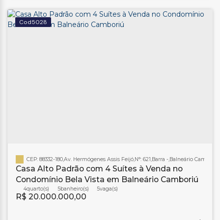
5028
CEP: 88332-180
,
Av. Hermógenes Assis Feijó
,
N°:
621
,
Barra
,
Balneário Camboriú
Casa Alto Padrão com 4 Suítes à Venda no
Condomínio Bela Vista em Balneário Camboriú
4
5
banheiro(s)
5
R$
20.000.000,00