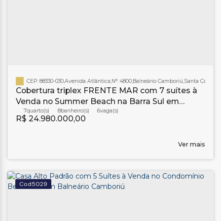
CEP: 88330-030
,
Avenida Atlântica
,
N°:
4800
,
Balneário Camboriú
,
Santa Catarin
Cobertura triplex FRENTE MAR com 7 suítes à
Venda no Summer Beach na Barra Sul em
Balneário Camboriú
7
8
banheiro(s)
6
R$
24.980.000,00
Ver mais
5029