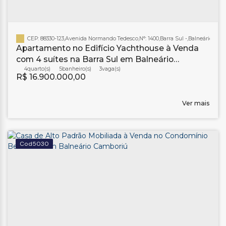
CEP: 88330-123
,
Avenida Normando Tedesco
,
N°:
1400
,
Barra Sul
,
Balneário Cam
Apartamento no Edifício Yachthouse à Venda
com 4 suítes na Barra Sul em Balneário
Camboriú
4
5
banheiro(s)
3
R$
16.900.000,00
Ver mais
5030