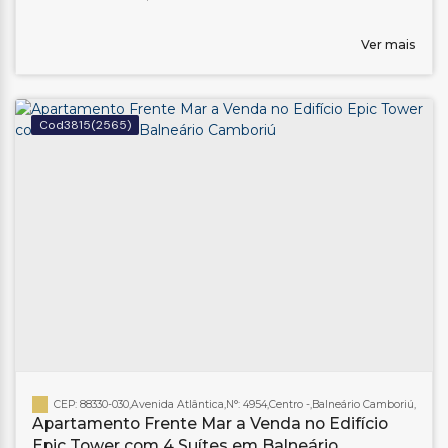
Ver mais
3815
(2565)
CEP: 88330-030
,
Avenida Atlântica
,
N°:
4954
,
Centro
,
Balneário Camboriú
,
Santa
Apartamento Frente Mar a Venda no Edifício
Epic Tower com 4 Suítes em Balneário