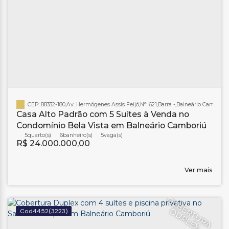
CEP: 88332-180
,
Av. Hermógenes Assis Feijó
,
N°:
621
,
Barra
,
Balneário Camboriú
Casa Alto Padrão com 5 Suítes à Venda no
Condomínio Bela Vista em Balneário Camboriú
5
6
banheiro(s)
5
R$
24.000.000,00
Ver mais
C
O
B
E
T
U
R
A
U
P
L
E
R
D
X
4452
(3223)