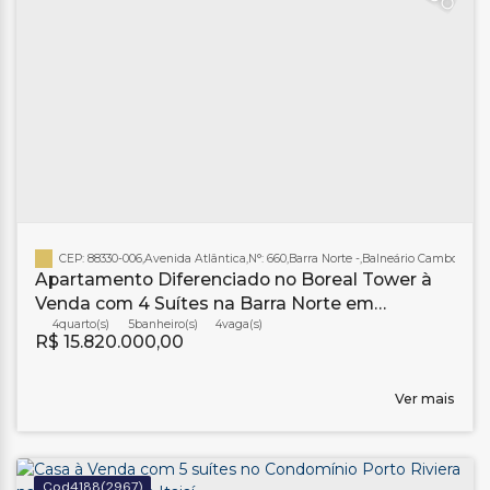
CEP: 88330-006
,
Avenida Atlântica
,
N°:
660
,
Barra Norte
,
Balneário Camboriú
,
Sa
Apartamento Diferenciado no Boreal Tower à
Venda com 4 Suítes na Barra Norte em
Balneário Camboriú
4
5
banheiro(s)
4
R$
15.820.000,00
Ver mais
4188
(2967)