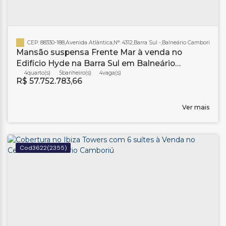
CEP: 88330-188
,
Avenida Atlântica
,
N°:
4312
,
Barra Sul
,
Balneário Camboriú
,
Sant
Mansão suspensa Frente Mar à venda no
Edifício Hyde na Barra Sul em Balneário
Camboriú
4
5
banheiro(s)
4
R$
57.752.783,66
Ver mais
3622
(2355)