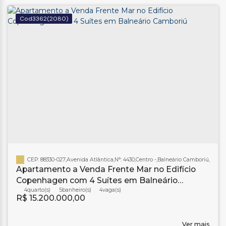
3362
(2080)
CEP: 88330-027
,
Avenida Atlântica
,
N°:
4430
,
Centro
,
Balneário Camboriú
,
Santa
Apartamento a Venda Frente Mar no Edifício
Copenhagen com 4 Suítes em Balneário
Camboriú
4
5
banheiro(s)
4
R$
15.200.000,00
Ver mais