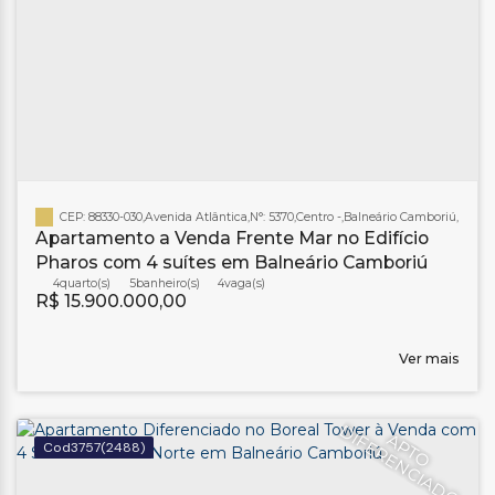
CEP: 88330-030
,
Avenida Atlântica
,
N°:
5370
,
Centro
,
Balneário Camboriú
,
Santa 
Apartamento a Venda Frente Mar no Edifício
Pharos com 4 suítes em Balneário Camboriú
4
5
banheiro(s)
4
R$
15.900.000,00
Ver mais
D
O
A
P
T
O
I
F
E
R
E
N
C
I
A
D
3757
(2488)