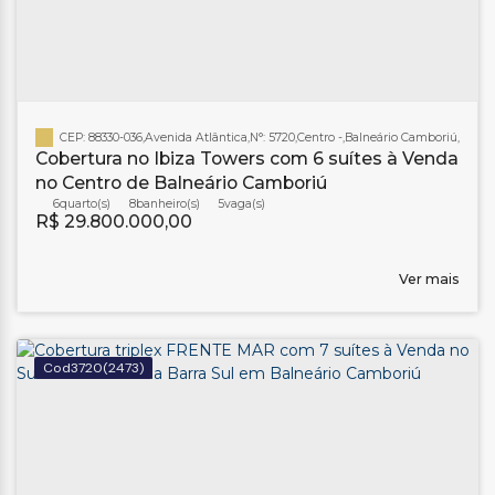
CEP: 88330-036
,
Avenida Atlântica
,
N°:
5720
,
Centro
,
Balneário Camboriú
,
Santa
Cobertura no Ibiza Towers com 6 suítes à Venda
no Centro de Balneário Camboriú
6
8
banheiro(s)
5
R$
29.800.000,00
Ver mais
3720
(2473)