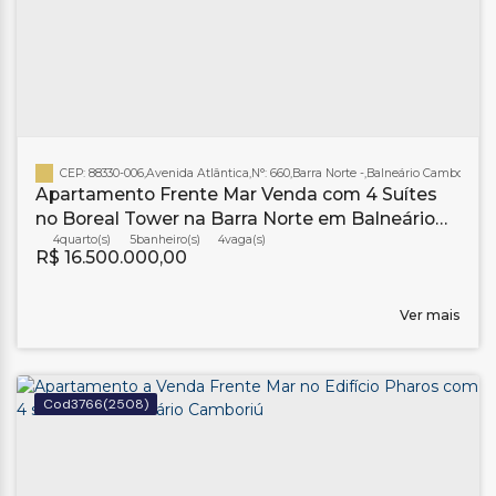
CEP: 88330-006
,
Avenida Atlântica
,
N°:
660
,
Barra Norte
,
Balneário Camboriú
,
Sa
Apartamento Frente Mar Venda com 4 Suítes
no Boreal Tower na Barra Norte em Balneário
Camboriú
4
5
banheiro(s)
4
R$
16.500.000,00
Ver mais
3766
(2508)