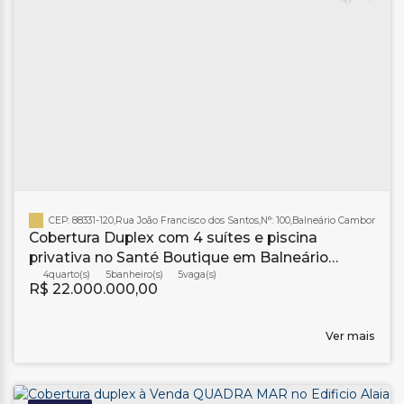
CEP: 88331-120
,
Rua João Francisco dos Santos
,
N°:
100
,
Balneário Camboriú
,
San
Cobertura Duplex com 4 suítes e piscina
privativa no Santé Boutique em Balneário
Camboriú
4
5
banheiro(s)
5
R$
22.000.000,00
Ver mais