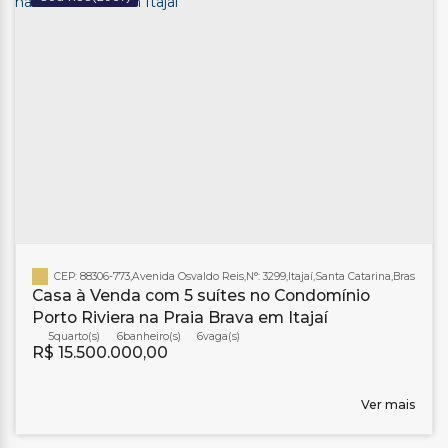
CEP: 88306-773
,
Avenida Osvaldo Reis
,
N°:
3299
,
Itajaí
,
Santa Catarina
,
Brasil
Casa à Venda com 5 suítes no Condomínio
Porto Riviera na Praia Brava em Itajaí
5
6
banheiro(s)
6
R$
15.500.000,00
Ver mais