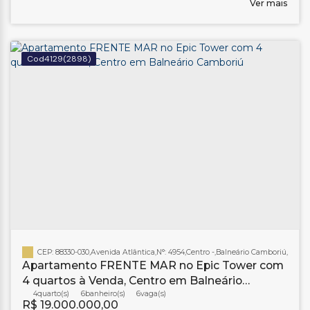
Ver mais
4129
(2898)
CEP: 88330-030
,
Avenida Atlântica
,
N°:
4954
,
Centro
,
Balneário Camboriú
,
Santa
Apartamento FRENTE MAR no Epic Tower com
4 quartos à Venda, Centro em Balneário
Camboriú
4
6
banheiro(s)
6
R$
19.000.000,00