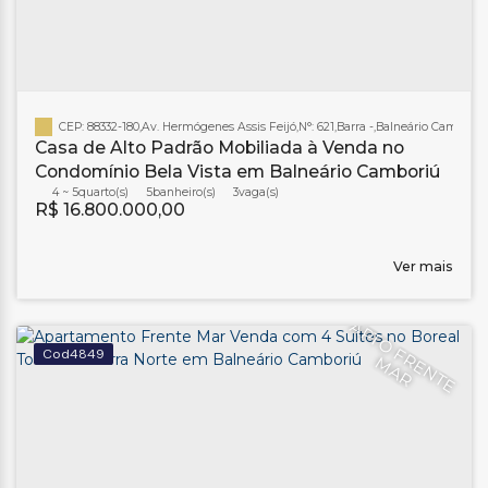
CEP: 88332-180
,
Av. Hermógenes Assis Feijó
,
N°:
621
,
Barra
,
Balneário Camboriú
Casa de Alto Padrão Mobiliada à Venda no
Condomínio Bela Vista em Balneário Camboriú
4 ~ 5
5
banheiro(s)
3
R$
16.800.000,00
Ver mais
A
P
T
O
F
R
E
N
T
E
A
4849
M
R