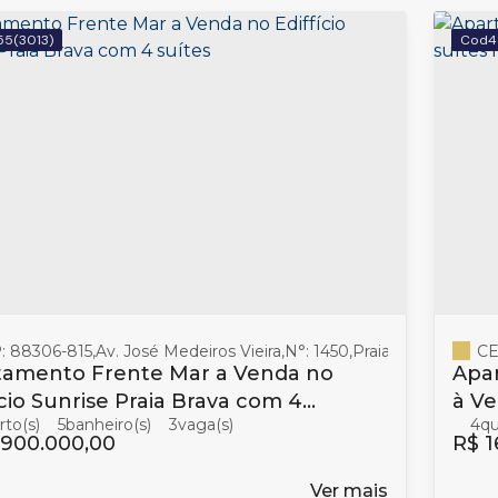
55
(3013)
4
: 88306-815
,
Av. José Medeiros Vieira
,
N°:
1450
,
Praia Brava
,
Itajaí
CE
,
amento Frente Mar a Venda no
Apar
ício Sunrise Praia Brava com 4
à Ve
5
banheiro(s)
3
4
s
Bal
.900.000,00
R$
1
Ver mais