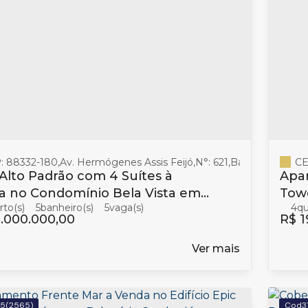
: 88332-180
,
Av. Hermógenes Assis Feijó
,
N°:
621
,
Barra
,
Balneári
CE
Alto Padrão com 4 Suítes à
Apa
a no Condomínio Bela Vista em
Towe
5
banheiro(s)
5
4
eário Camboriú
em 
.000.000,00
R$
1
Ver mais
15
(2565)
3