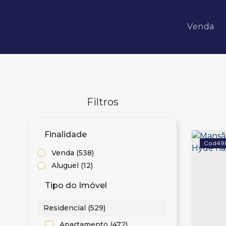
Venda
Apartamentos 02 Dorm.
Apartamentos 03 Dorm.
Apartamentos 04 Dorm. ou +
Apartamentos Alto Padrão
Apartamentos Quadra Mar
Apartamentos Frente Mar
Finalidade
49
Venda (538)
Aluguel (12)
Tipo do Imóvel
Residencial (529)
Apartamento (472)