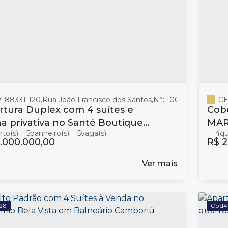
: 88331-120
,
Rua João Francisco dos Santos
,
N°:
100
,
Balneário Ca
CE
tura Duplex com 4 suítes e
Cob
na privativa no Santé Boutique
MAR 
5
banheiro(s)
5
4
alneário Camboriú
Bal
.000.000,00
R$
2
Ver mais
28
4