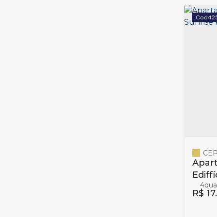
42
CEP
Apart
Ediff
4
suíte
R$
17