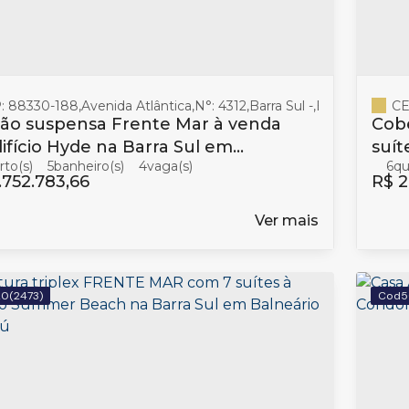
: 88330-188
,
Avenida Atlântica
,
N°:
4312
,
Barra Sul
,
Balneário Cam
CE
ão suspensa Frente Mar à venda
Cobe
ifício Hyde na Barra Sul em
suít
5
banheiro(s)
4
6
eário Camboriú
Bal
.752.783,66
R$
2
Ver mais
20
(2473)
5