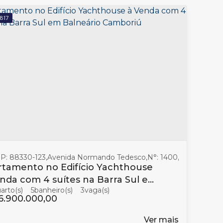
817
P: 88330-123
Santa Catarina
,
,
Avenida Normando Tedesco
Brasil
,
N°:
1400
,
Barra Sul
,
Ba
tamento no Edifício Yachthouse
nda com 4 suítes na Barra Sul em
5
banheiro(s)
3
neário Camboriú
6.900.000,00
Ver mais