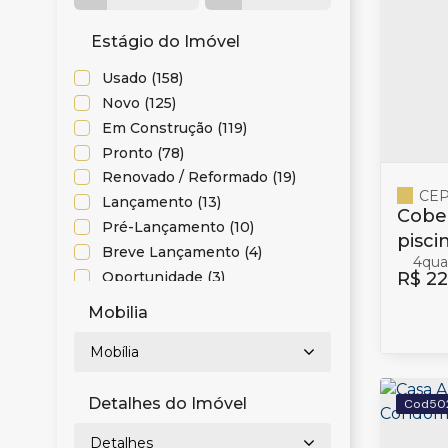
Cabeçudas (1)
Estágio do Imóvel
Centro (10)
Usado (158)
Dom Bosco (1)
Novo (125)
Fazenda (8)
Em Construção (119)
Praia Brava (8)
Pronto (78)
São João (1)
Renovado / Reformado (19)
São Judas (1)
CEP
Lançamento (13)
Vila Operária (3)
Cober
Pré-Lançamento (10)
Itapema (5)
pisci
Breve Lançamento (4)
4
em B
Centro (1)
Oportunidade (3)
R$
22
Meia Praia (3)
Entrega (98%) (2)
Mobilia
Morretes (1)
Acabamento (80%) (1)
Bombinhas (1)
Projeto Executivo (10%) (1)
Mobília
Terreno (1)
Centro (1)
Detalhes do Imóvel
50
Detalhes