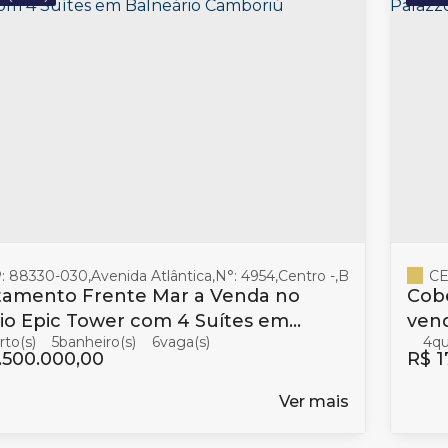
: 88330-030
,
Avenida Atlântica
,
N°:
4954
,
Centro
,
Balneário Camb
CE
tamento Frente Mar a Venda no
Cobe
cio Epic Tower com 4 Suítes em
vend
5
banheiro(s)
6
4
eário Camboriú
Cam
.500.000,00
R$
1
Ver mais