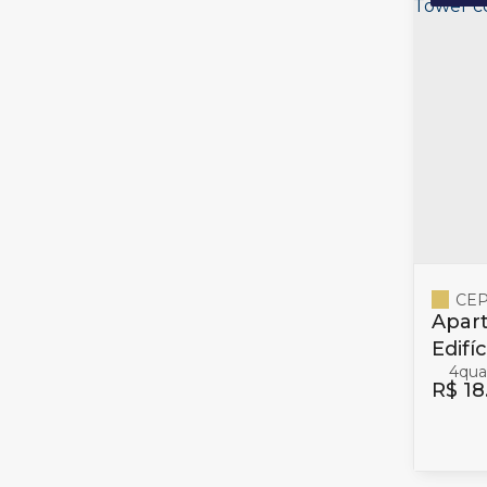
CEP
Apar
Edifí
4
Baln
R$
18