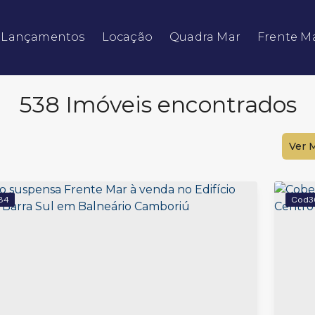
Lançamentos
Locação
Quadra Mar
Frente M
Residencial e Comercial
Armazém / Galpão / Garagem
538 Imóveis encontrados
Ver 
84
3