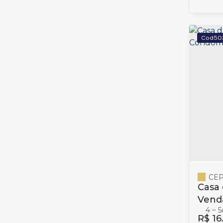
50
CEP
Casa 
Vend
4 ~ 5
Baln
R$
16