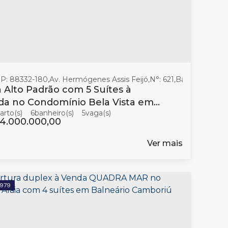
ta Catarina
P: 88332-180
,
Brasil
,
Av. Hermógenes Assis Feijó
,
N°:
621
,
Barra
,
Balneár
 Alto Padrão com 5 Suítes à
da no Condomínio Bela Vista em
6
banheiro(s)
5
neário Camboriú
4.000.000,00
Ver mais
979