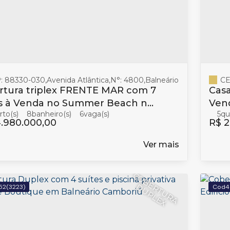
: 88330-030
,
Avenida Atlântica
,
N°:
4800
,
Balneário Camboriú
,
San
CE
rtura triplex FRENTE MAR com 7
Casa
es à Venda no Summer Beach na
Ven
8
banheiro(s)
6
5
 Sul em Balneário Camboriú
Bal
.980.000,00
R$
2
Ver mais
C
O
B
E
T
U
R
A
U
P
L
E
R
D
X
52
(3223)
4