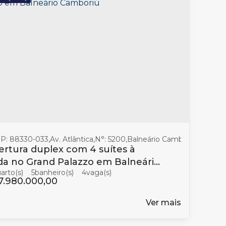
oriú
P: 88330-033
,
Santa Catarina
,
Av. Atlântica
,
Brasil
,
N°:
5200
,
Balneário Camboriú
,
Santa C
rtura duplex com 4 suítes à
a no Grand Palazzo em Balneário
5
banheiro(s)
4
boriú
7.980.000,00
Ver mais