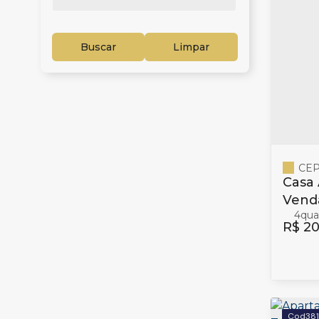
Buscar
Limpar
CEP
Casa 
Vend
4
Baln
R$
20
38