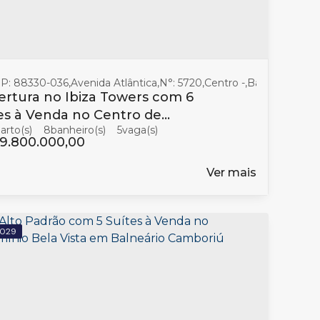
boriú
P: 88330-036
,
Santa Catarina
,
Avenida Atlântica
,
Brasil
,
N°:
5720
,
Centro
,
Balneário Cam
rtura no Ibiza Towers com 6
es à Venda no Centro de
8
banheiro(s)
5
neário Camboriú
9.800.000,00
Ver mais
029