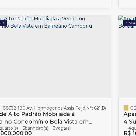
30
4
: 88332-180
,
Av. Hermógenes Assis Feijó
,
N°:
621
,
Barra
,
Balneári
CE
de Alto Padrão Mobiliada à
Apa
a no Condomínio Bela Vista em
4 Su
5
banheiro(s)
3
4
eário Camboriú
Nor
.800.000,00
R$
1