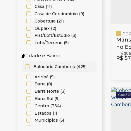
Casa (11)
Casa de Condomínio (9)
Cobertura (21)
Duplex (2)
CEP
Flat/Loft/Estúdio (3)
Mans
Lote/Terreno (5)
no Ed
Sobrado (6)
4
Baln
Cidade e Bairro
R$
57
Comercial (8)
Balneário Camboriú (425)
Prédio (2)
Salas Comerciais (6)
Ariribá (5)
Barra (8)
Misto (1)
Barra Norte (3)
37
Residencial e Comercial (1)
Barra Sul (9)
Centro (334)
Estados (1)
Municípios (5)
Nações (11)