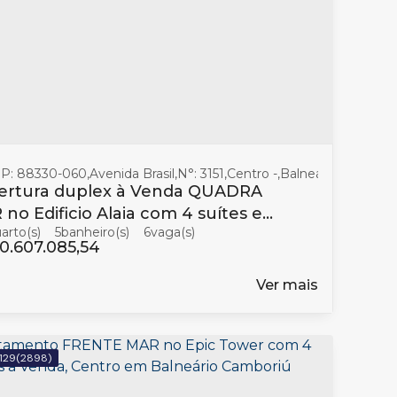
mboriú
P: 88330-060
,
Santa Catarina
,
Avenida Brasil
,
Brasil
,
N°:
3151
,
Centro
,
Balneário Cambori
ertura duplex à Venda QUADRA
no Edificio Alaia com 4 suítes em
5
banheiro(s)
6
neário Camboriú
0.607.085,54
Ver mais
129
(2898)