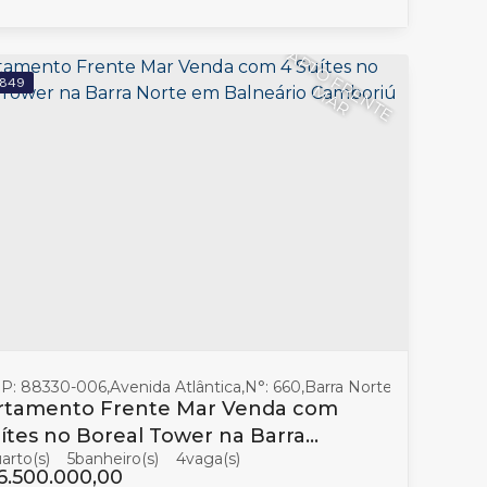
A
P
T
O
F
R
E
N
T
E
A
849
M
R
o Camboriú
P: 88330-006
,
Santa Catarina
,
Avenida Atlântica
,
Brasil
,
N°:
660
,
Barra Norte
,
Balneário
rtamento Frente Mar Venda com
ítes no Boreal Tower na Barra
5
banheiro(s)
4
te em Balneário Camboriú
6.500.000,00