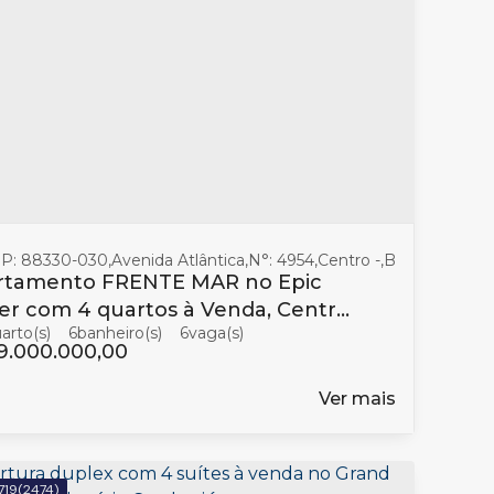
o Camboriú
P: 88330-030
,
Santa Catarina
,
Avenida Atlântica
,
Brasil
,
N°:
4954
,
Centro
,
Balneário Cam
rtamento FRENTE MAR no Epic
r com 4 quartos à Venda, Centro
6
banheiro(s)
6
Balneário Camboriú
9.000.000,00
Ver mais
719
(2474)