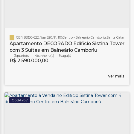
CEP: 88330-622
,
Rua 620
,
N°:
110
,
Centro
,
Balneário Camboriú
,
Santa Catarina
,
Bra
Apartamento DECORADO Edificio Sistina Tower
com 3 Suítes em Balneário Camboriu
3
4
banheiro(s)
3
R$
2.590.000,00
Ver mais
4787