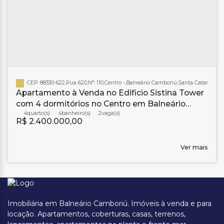
CEP: 88330-622
,
Rua 620
,
N°:
110
,
Centro
,
Balneário Camboriú
,
Santa Catarina
,
Bra
Apartamento à Venda no Edificio Sistina Tower
com 4 dormitórios no Centro em Balneário
Camboriú
4
4
banheiro(s)
2
R$
2.400.000,00
Ver mais
Imobiliária em Balneário Camboriú. Imóveis à venda e para
locação. Apartamentos, coberturas, casas, terrenos,