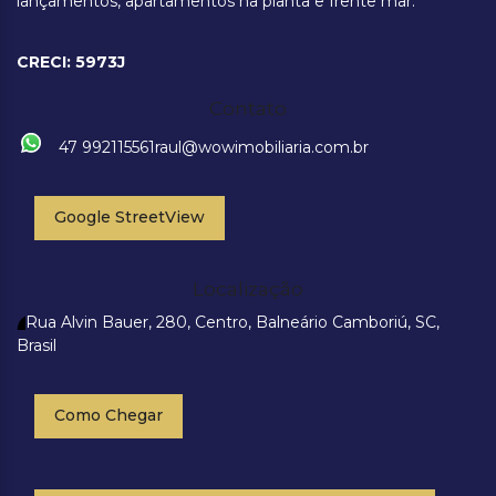
lançamentos, apartamentos na planta e frente mar.
CRECI: 5973J
Contato
47 992115561
raul@wowimobiliaria.com.br
Google StreetView
Localização
Rua Alvin Bauer
,
280
,
Centro
,
Balneário Camboriú
,
SC
,
Brasil
Como Chegar