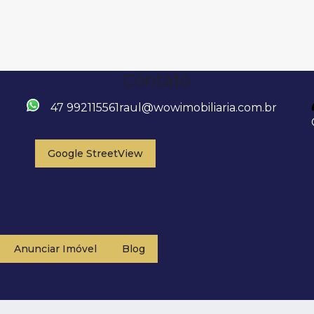
Contato
47 992115561
raul@wowimobiliaria.com.br
Google StreetView
Anunciar Imóvel
Blog