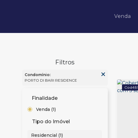
Venda
Apartamentos 02 Dorm.
Apartamentos 03 Dorm.
Apartamentos 04 Dorm. ou +
Apartamentos Alto Padrão
Apartamentos Quadra Mar
Apartamentos Frente Mar
Condomínio:
PORTO DI BARI RESIDENCE
48
Finalidade
Venda (1)
Tipo do Imóvel
Residencial (1)