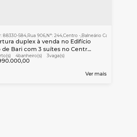
: 88330-584
,
Rua 906
,
N°:
244
,
Centro
,
Balneário Camboriú
,
Santa
tura duplex à venda no Edifício
 de Bari com 3 suítes no Centro
4
banheiro(s)
3
alneário Camboriú
990.000,00
Ver mais