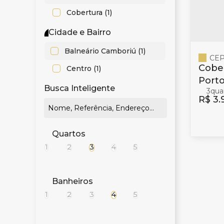
Cobertura (1)
Cidade e Bairro
Balneário Camboriú (1)
CEP
Cober
Centro (1)
Porto
Busca Inteligente
3
em B
R$
3.
Quartos
1
2
3
4
5
Banheiros
1
2
3
4
5